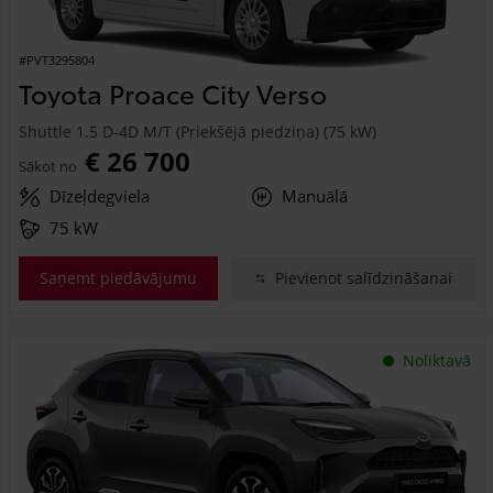
#PVT3295804
Toyota Proace City Verso
Shuttle 1.5 D-4D M/T (Priekšējā piedziņa) (75 kW)
€ 26 700
Sākot no
Dīzeļdegviela
Manuālā
75 kW
Saņemt piedāvājumu
Pievienot salīdzināšanai
Noliktavā