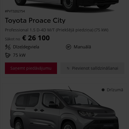
#PVT3202754
Toyota Proace City
Professional 1.5 D-4D M/T (Priekšējā piedziņa) (75 kW)
€ 26 100
Sākot no
Dīzeļdegviela
Manuālā
75 kW
Saņemt piedāvājumu
Pievienot salīdzināšanai
Drīzumā