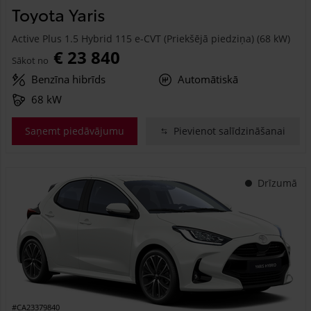
Toyota Yaris
Active Plus 1.5 Hybrid 115 e-CVT (Priekšējā piedziņa) (68 kW)
€ 23 840
Sākot no
Benzīna hibrīds
Automātiskā
68 kW
Saņemt piedāvājumu
Pievienot salīdzināšanai
Drīzumā
#CA23379840