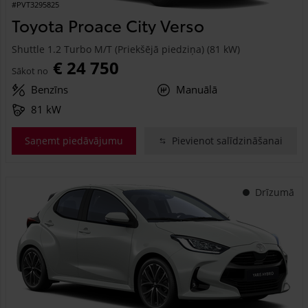
#PVT3295825
Toyota Proace City Verso
Shuttle 1.2 Turbo M/T (Priekšējā piedziņa) (81 kW)
€ 24 750
Sākot no
Benzīns
Manuālā
81 kW
Saņemt piedāvājumu
Pievienot salīdzināšanai
Drīzumā