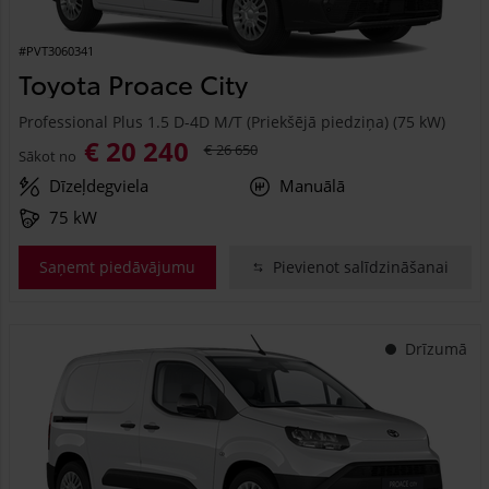
#PVT3060341
Toyota Proace City
Professional Plus 1.5 D-4D M/T (Priekšējā piedziņa) (75 kW)
€ 20 240
€ 26 650
Sākot no
Dīzeļdegviela
Manuālā
75 kW
Saņemt piedāvājumu
Pievienot salīdzināšanai
Drīzumā