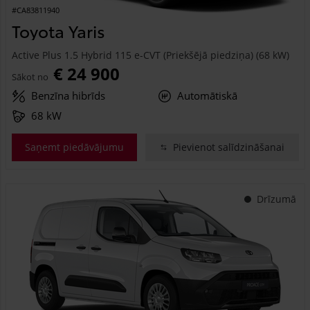
#CA83811940
Toyota Yaris
Active Plus 1.5 Hybrid 115 e-CVT (Priekšējā piedziņa) (68 kW)
€ 24 900
Sākot no
Benzīna hibrīds
Automātiskā
68 kW
Saņemt piedāvājumu
Pievienot salīdzināšanai
Drīzumā