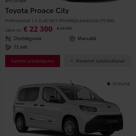
#PVT3370406
Toyota Proace City
Professional 1.5 D-4D M/T (Priekšējā piedziņa) (75 kW)
€ 22 300
€ 24 750
Sākot no
Dīzeļdegviela
Manuālā
75 kW
Saņemt piedāvājumu
Pievienot salīdzināšanai
Drīzumā