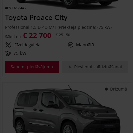
#PVT3238446
Toyota Proace City
Professional 1.5 D-4D M/T (Priekšējā piedziņa) (75 kW)
€ 22 700
€ 25 150
Sākot no
Dīzeļdegviela
Manuālā
75 kW
Saņemt piedāvājumu
Pievienot salīdzināšanai
Drīzumā