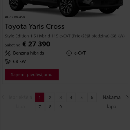
#FR36089450
Toyota Yaris Cross
Style Edition 1.5 Hybrid 115 e-CVT (Priekšējā piedziņa) (68 kW)
€ 27 390
Sākot no
Benzīna hibrīds
e-CVT
68 kW
Saņemt piedāvājumu
Iepriekšējā
Nākamā
1
2
3
4
5
6
lapa
lapa
7
8
9