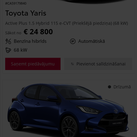
#CA59179840
Toyota Yaris
Active Plus 1.5 Hybrid 115 e-CVT (Priekšējā piedziņa) (68 kW)
€ 24 800
Sākot no
Benzīna hibrīds
Automātiskā
68 kW
Saņemt piedāvājumu
Pievienot salīdzināšanai
Drīzumā