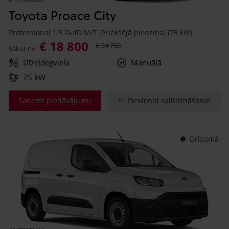
Toyota Proace City
Professional 1.5 D-4D M/T (Priekšējā piedziņa) (75 kW)
€ 18 800
€ 24 750
Sākot no
Dīzeļdegviela
Manuālā
75 kW
Saņemt piedāvājumu
Pievienot salīdzināšanai
Drīzumā