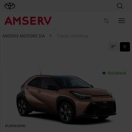
AMSERV MOTORS SIA
Toyota noliktava
Toyota noliktava
Noliktavā
#CA00636840