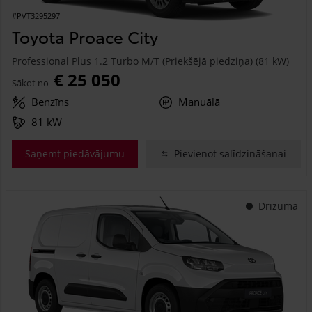
#PVT3295297
Toyota Proace City
Professional Plus 1.2 Turbo M/T (Priekšējā piedziņa) (81 kW)
€ 25 050
Sākot no
Benzīns
Manuālā
81 kW
Saņemt piedāvājumu
Pievienot salīdzināšanai
Drīzumā