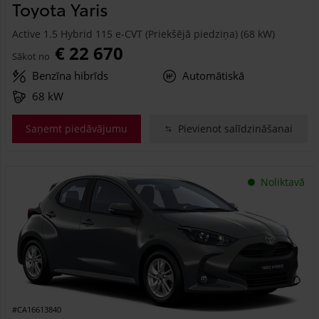
Toyota Yaris
Active 1.5 Hybrid 115 e-CVT (Priekšējā piedziņa) (68 kW)
€ 22 670
Sākot no
Benzīna hibrīds
Automātiskā
68 kW
Saņemt piedāvājumu
Pievienot salīdzināšanai
Noliktavā
#CA16613840