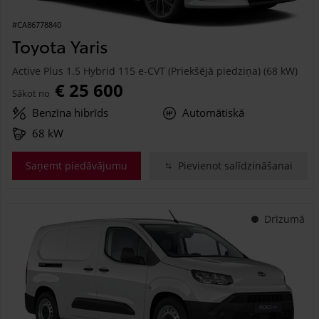
#CA86778840
Toyota Yaris
Active Plus 1.5 Hybrid 115 e-CVT (Priekšējā piedziņa) (68 kW)
€ 25 600
Sākot no
Benzīna hibrīds
Automātiskā
68 kW
Saņemt piedāvājumu
Pievienot salīdzināšanai
Drīzumā