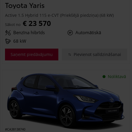
Toyota Yaris
Active 1.5 Hybrid 115 e-CVT (Priekšējā piedziņa) (68 kW)
€ 23 570
Sākot no
Benzīna hibrīds
Automātiskā
68 kW
Saņemt piedāvājumu
Pievienot salīdzināšanai
Noliktavā
#CA38138740