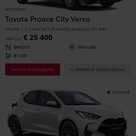
#PVT3295817
Toyota Proace City Verso
Shuttle 1.2 Turbo M/T (Priekšējā piedziņa) (81 kW)
€ 25 400
Sākot no
Benzīns
Manuālā
81 kW
Saņemt piedāvājumu
Pievienot salīdzināšanai
Drīzumā