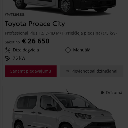
#PVT3295388
Toyota Proace City
Professional Plus 1.5 D-4D M/T (Priekšējā piedziņa) (75 kW)
€ 26 650
Sākot no
Dīzeļdegviela
Manuālā
75 kW
Saņemt piedāvājumu
Pievienot salīdzināšanai
Drīzumā