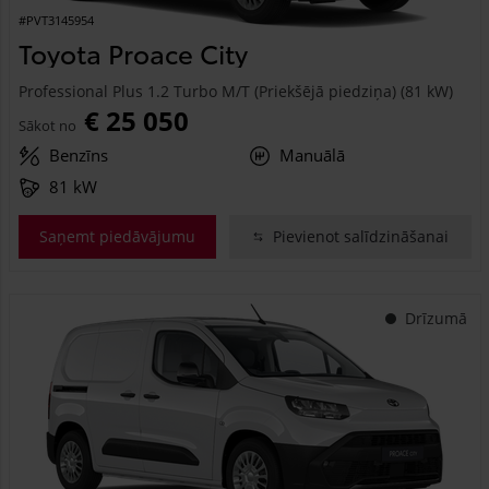
#PVT3145954
Toyota Proace City
Professional Plus 1.2 Turbo M/T (Priekšējā piedziņa) (81 kW)
€ 25 050
Sākot no
Benzīns
Manuālā
81 kW
Saņemt piedāvājumu
Pievienot salīdzināšanai
Drīzumā