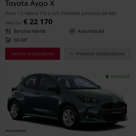
Toyota Aygo X
Pulse 1.5 Hybrid 115 e-CVT (Priekšējā piedziņa) (68 kW)
€ 22 170
Sākot no
Benzīna hibrīds
Automātiskā
68 kW
Saņemt piedāvājumu
Pievienot salīdzināšanai
Noliktavā
#CA44465840