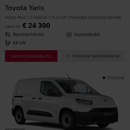
Toyota Yaris
Active Plus 1.5 Hybrid 115 e-CVT (Priekšējā piedziņa) (68 kW)
€ 24 300
Sākot no
Benzīna hibrīds
Automātiskā
68 kW
Saņemt piedāvājumu
Pievienot salīdzināšanai
Drīzumā
#PVT3060285