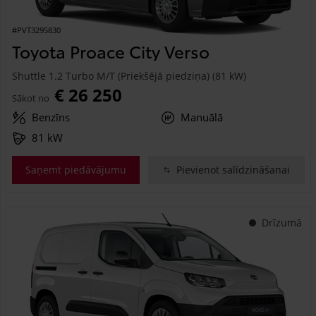
#PVT3295830
Toyota Proace City Verso
Shuttle 1.2 Turbo M/T (Priekšējā piedziņa) (81 kW)
€ 26 250
Sākot no
Benzīns
Manuālā
81 kW
Saņemt piedāvājumu
Pievienot salīdzināšanai
Drīzumā