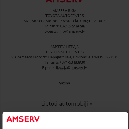
AMSERV RĪGA
TOYOTA AUTOCENTRS
SIA “Amserv Motors” Krasta iela 3, Rīga, LV-1003
Tālrunis:
+371-67204746
E-pasts:
info@amserv.lv
AMSERV LIEPĀJA
TOYOTA AUTOCENTRS
SIA “Amserv Motors” Liepājas filiāle, Brīvības iela 146b, LV-3401
Tālrunis:
+371-63483930
E-pasts:
liepaja@amserv.lv
Saziņa
Lietoti automobiļi
Finansēšana
Serviss