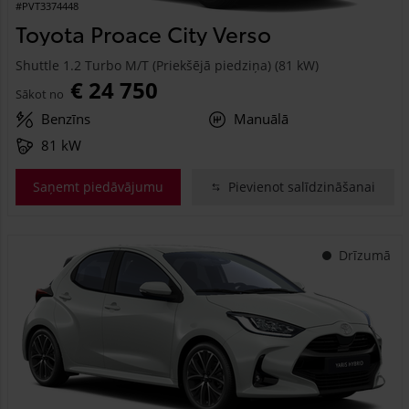
#PVT3374448
Toyota Proace City Verso
Shuttle 1.2 Turbo M/T (Priekšējā piedziņa) (81 kW)
€ 24 750
Sākot no
Benzīns
Manuālā
81 kW
Saņemt piedāvājumu
Pievienot salīdzināšanai
Drīzumā