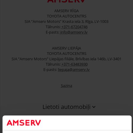
AMSERV RĪGA
TOYOTA AUTOCENTRS
SIA “Amserv Motors” Krasta iela 3, Rīga, LV-1003
Tālrunis:
+371-67204746
E-pasts:
info@amserv.lv
AMSERV LIEPĀJA
TOYOTA AUTOCENTRS
SIA “Amserv Motors” Liepājas filiāle, Brīvības iela 146b, LV-3401
Tālrunis:
+371-63483930
E-pasts:
liepaja@amserv.lv
Saziņa
Lietoti automobiļi
Finansēšana
Serviss