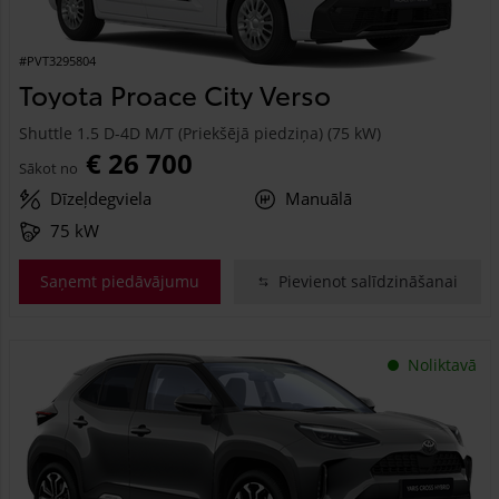
#PVT3295804
Toyota Proace City Verso
Shuttle 1.5 D-4D M/T (Priekšējā piedziņa) (75 kW)
€ 26 700
Sākot no
Dīzeļdegviela
Manuālā
75 kW
Saņemt piedāvājumu
Pievienot salīdzināšanai
Noliktavā