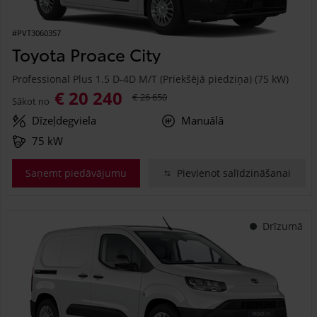
#PVT3060357
Toyota Proace City
Professional Plus 1.5 D-4D M/T (Priekšējā piedziņa) (75 kW)
€ 20 240
€ 26 650
Sākot no
Dīzeļdegviela
Manuālā
75 kW
Saņemt piedāvājumu
Pievienot salīdzināšanai
Drīzumā