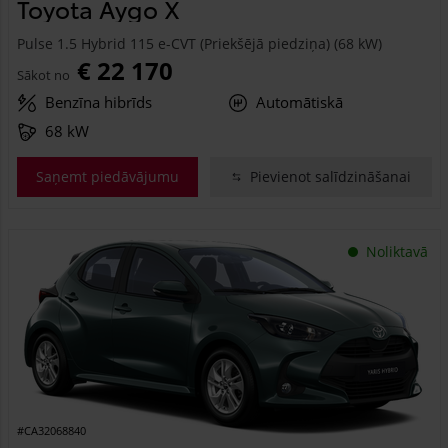
Toyota Aygo X
Pulse 1.5 Hybrid 115 e-CVT (Priekšējā piedziņa) (68 kW)
€ 22 170
Sākot no
Benzīna hibrīds
Automātiskā
68 kW
Saņemt piedāvājumu
Pievienot salīdzināšanai
Noliktavā
#CA32068840