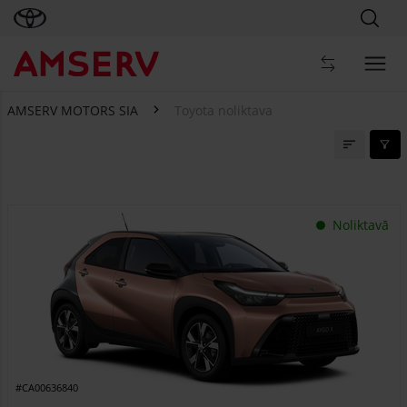
AMSERV MOTORS SIA
Toyota noliktava
Toyota noliktava
Noliktavā
#CA00636840