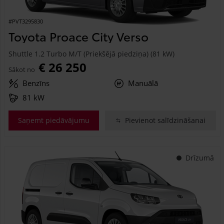
#PVT3295830
Toyota Proace City Verso
Shuttle 1.2 Turbo M/T (Priekšējā piedziņa) (81 kW)
€ 26 250
Sākot no
Benzīns
Manuālā
81 kW
Saņemt piedāvājumu
Pievienot salīdzināšanai
Drīzumā