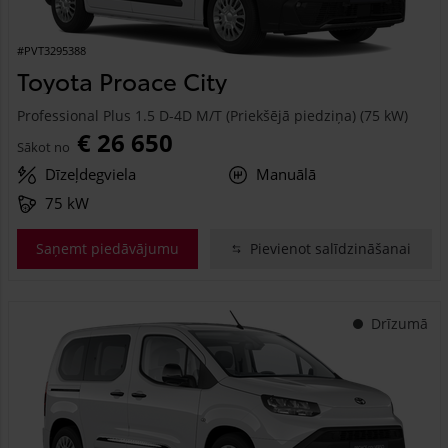
#PVT3295388
Toyota Proace City
Professional Plus 1.5 D-4D M/T (Priekšējā piedziņa) (75 kW)
€ 26 650
Sākot no
Dīzeļdegviela
Manuālā
75 kW
Saņemt piedāvājumu
Pievienot salīdzināšanai
Drīzumā