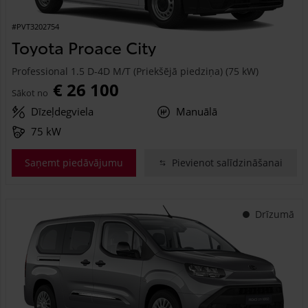
#PVT3202754
Toyota Proace City
Professional 1.5 D-4D M/T (Priekšējā piedziņa) (75 kW)
€ 26 100
Sākot no
Dīzeļdegviela
Manuālā
75 kW
Saņemt piedāvājumu
Pievienot salīdzināšanai
Drīzumā