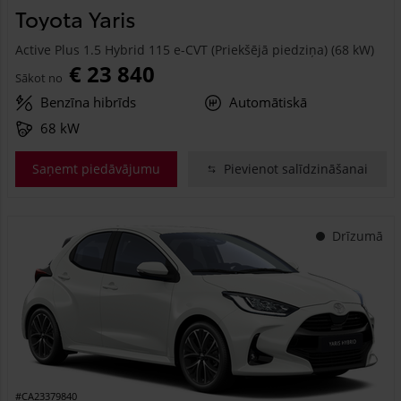
Toyota Yaris
Active Plus 1.5 Hybrid 115 e-CVT (Priekšējā piedziņa) (68 kW)
€ 23 840
Sākot no
Benzīna hibrīds
Automātiskā
68 kW
Saņemt piedāvājumu
Pievienot salīdzināšanai
Drīzumā
#CA23379840