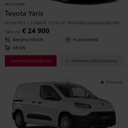
#CA67101940
Toyota Yaris
Active Plus 1.5 Hybrid 115 e-CVT (Priekšējā piedziņa) (68 kW)
€ 24 900
Sākot no
Benzīna hibrīds
Automātiskā
68 kW
Saņemt piedāvājumu
Pievienot salīdzināšanai
Drīzumā