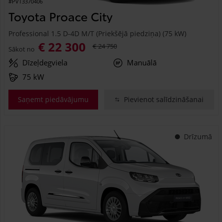
#PVT3370406
Toyota Proace City
Professional 1.5 D-4D M/T (Priekšējā piedziņa) (75 kW)
€ 22 300
€ 24 750
Sākot no
Dīzeļdegviela
Manuālā
75 kW
Saņemt piedāvājumu
Pievienot salīdzināšanai
Drīzumā