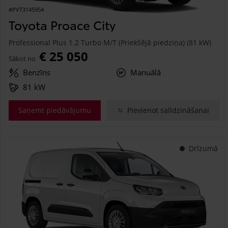
#PVT3145954
Toyota Proace City
Professional Plus 1.2 Turbo M/T (Priekšējā piedziņa) (81 kW)
€ 25 050
Sākot no
Benzīns
Manuālā
81 kW
Saņemt piedāvājumu
Pievienot salīdzināšanai
Drīzumā