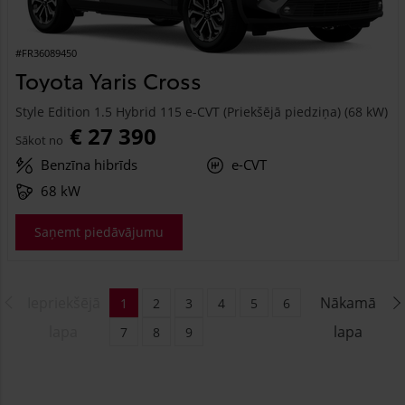
#FR36089450
Toyota Yaris Cross
Style Edition 1.5 Hybrid 115 e-CVT (Priekšējā piedziņa) (68 kW)
€ 27 390
Sākot no
Benzīna hibrīds
e-CVT
68 kW
Saņemt piedāvājumu
Iepriekšējā
Nākamā
1
2
3
4
5
6
lapa
lapa
7
8
9