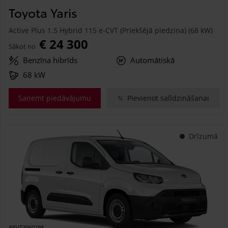
Toyota Yaris
Active Plus 1.5 Hybrid 115 e-CVT (Priekšējā piedziņa) (68 kW)
€ 24 300
Sākot no
Benzīna hibrīds
Automātiskā
68 kW
Saņemt piedāvājumu
Pievienot salīdzināšanai
Drīzumā
#PVT3060298