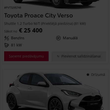
#PVT3295748
Toyota Proace City Verso
Shuttle 1.2 Turbo M/T (Priekšējā piedziņa) (81 kW)
€ 25 400
Sākot no
Benzīns
Manuālā
81 kW
Saņemt piedāvājumu
Pievienot salīdzināšanai
Drīzumā