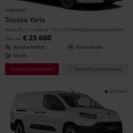
#CA86778840
Toyota Yaris
Active Plus 1.5 Hybrid 115 e-CVT (Priekšējā piedziņa) (68 kW)
€ 25 600
Sākot no
Benzīna hibrīds
Automātiskā
68 kW
Saņemt piedāvājumu
Pievienot salīdzināšanai
Drīzumā