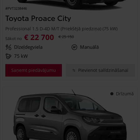
#PVT3238446
Toyota Proace City
Professional 1.5 D-4D M/T (Priekšējā piedziņa) (75 kW)
€ 22 700
€ 25 150
Sākot no
Dīzeļdegviela
Manuālā
75 kW
Saņemt piedāvājumu
Pievienot salīdzināšanai
Drīzumā