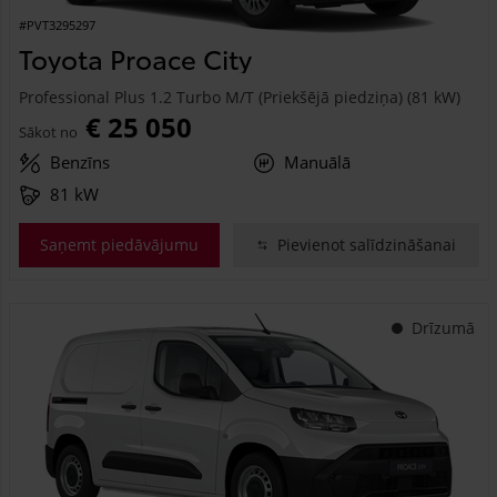
#PVT3295297
Toyota Proace City
Professional Plus 1.2 Turbo M/T (Priekšējā piedziņa) (81 kW)
€ 25 050
Sākot no
Benzīns
Manuālā
81 kW
Saņemt piedāvājumu
Pievienot salīdzināšanai
Drīzumā