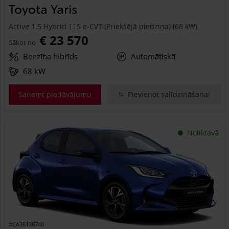
Toyota Yaris
Active 1.5 Hybrid 115 e-CVT (Priekšējā piedziņa) (68 kW)
€ 23 570
Sākot no
Benzīna hibrīds
Automātiskā
68 kW
Saņemt piedāvājumu
Pievienot salīdzināšanai
Noliktavā
#CA38138740