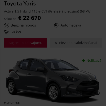
Toyota Yaris
Active 1.5 Hybrid 115 e-CVT (Priekšējā piedziņa) (68 kW)
€ 22 670
Sākot no
Benzīna hibrīds
Automātiskā
68 kW
Saņemt piedāvājumu
Pievienot salīdzināšanai
Noliktavā
#CA16613840