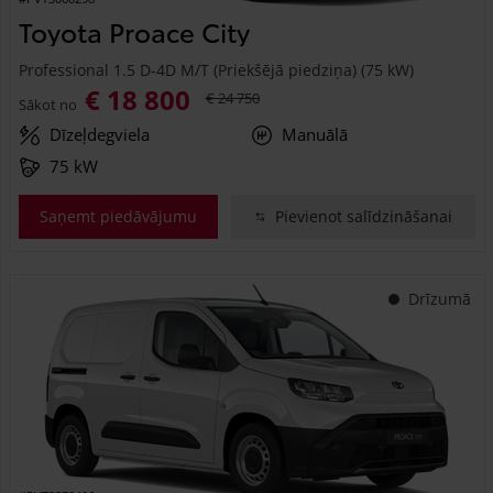
Toyota Proace City
Professional 1.5 D-4D M/T (Priekšējā piedziņa) (75 kW)
€ 18 800
€ 24 750
Sākot no
Dīzeļdegviela
Manuālā
75 kW
Saņemt piedāvājumu
Pievienot salīdzināšanai
Drīzumā