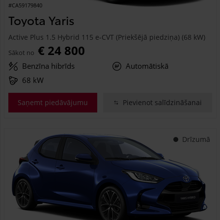
#CA59179840
Toyota Yaris
Active Plus 1.5 Hybrid 115 e-CVT (Priekšējā piedziņa) (68 kW)
€ 24 800
Sākot no
Benzīna hibrīds
Automātiskā
68 kW
Saņemt piedāvājumu
Pievienot salīdzināšanai
Drīzumā