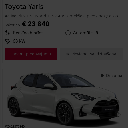
Toyota Yaris
Active Plus 1.5 Hybrid 115 e-CVT (Priekšējā piedziņa) (68 kW)
€ 23 840
Sākot no
Benzīna hibrīds
Automātiskā
68 kW
Saņemt piedāvājumu
Pievienot salīdzināšanai
Drīzumā
#CA23379840