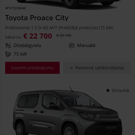
#PVT3238446
Toyota Proace City
Professional 1.5 D-4D M/T (Priekšējā piedziņa) (75 kW)
€ 22 700
€ 25 150
Sākot no
Dīzeļdegviela
Manuālā
75 kW
Saņemt piedāvājumu
Pievienot salīdzināšanai
Drīzumā