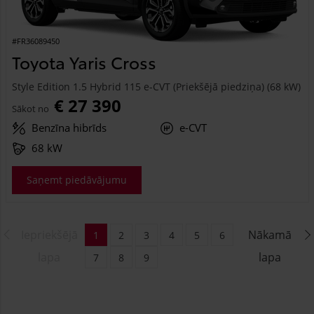
#FR36089450
Toyota Yaris Cross
Style Edition 1.5 Hybrid 115 e-CVT (Priekšējā piedziņa) (68 kW)
€ 27 390
Sākot no
Benzīna hibrīds
e-CVT
68 kW
Saņemt piedāvājumu
Iepriekšējā
Nākamā
1
2
3
4
5
6
lapa
lapa
7
8
9