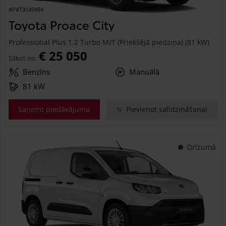
#PVT3145954
Toyota Proace City
Professional Plus 1.2 Turbo M/T (Priekšējā piedziņa) (81 kW)
€ 25 050
Sākot no
Benzīns
Manuālā
81 kW
Saņemt piedāvājumu
Pievienot salīdzināšanai
Drīzumā