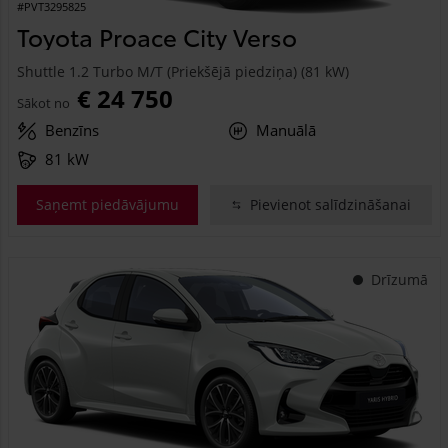
#PVT3295825
Toyota Proace City Verso
Shuttle 1.2 Turbo M/T (Priekšējā piedziņa) (81 kW)
€ 24 750
Sākot no
Benzīns
Manuālā
81 kW
Saņemt piedāvājumu
Pievienot salīdzināšanai
Drīzumā