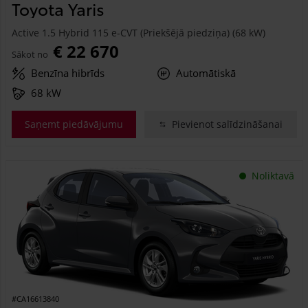
Toyota Yaris
Active 1.5 Hybrid 115 e-CVT (Priekšējā piedziņa) (68 kW)
€ 22 670
Sākot no
Benzīna hibrīds
Automātiskā
68 kW
Saņemt piedāvājumu
Pievienot salīdzināšanai
Noliktavā
#CA16613840