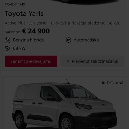
#CA83811940
Toyota Yaris
Active Plus 1.5 Hybrid 115 e-CVT (Priekšējā piedziņa) (68 kW)
€ 24 900
Sākot no
Benzīna hibrīds
Automātiskā
68 kW
Saņemt piedāvājumu
Pievienot salīdzināšanai
Drīzumā