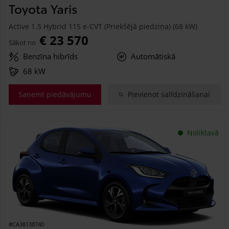
Toyota Yaris
Active 1.5 Hybrid 115 e-CVT (Priekšējā piedziņa) (68 kW)
€ 23 570
Sākot no
Benzīna hibrīds
Automātiskā
68 kW
Saņemt piedāvājumu
Pievienot salīdzināšanai
Noliktavā
#CA38138740