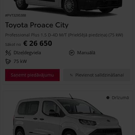
#PVT3295388
Toyota Proace City
Professional Plus 1.5 D-4D M/T (Priekšējā piedziņa) (75 kW)
€ 26 650
Sākot no
Dīzeļdegviela
Manuālā
75 kW
Saņemt piedāvājumu
Pievienot salīdzināšanai
Drīzumā