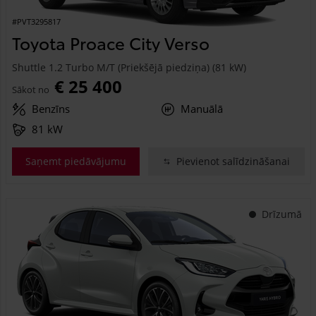
#PVT3295817
Toyota Proace City Verso
Shuttle 1.2 Turbo M/T (Priekšējā piedziņa) (81 kW)
€ 25 400
Sākot no
Benzīns
Manuālā
81 kW
Saņemt piedāvājumu
Pievienot salīdzināšanai
Drīzumā