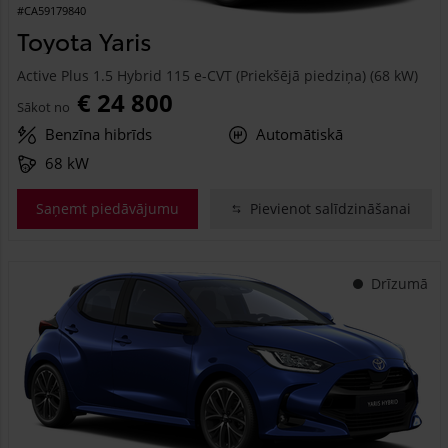
#CA59179840
Toyota Yaris
Active Plus 1.5 Hybrid 115 e-CVT (Priekšējā piedziņa) (68 kW)
€ 24 800
Sākot no
Benzīna hibrīds
Automātiskā
68 kW
Saņemt piedāvājumu
Pievienot salīdzināšanai
Drīzumā