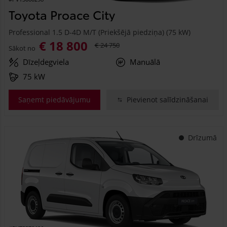
Toyota Proace City
Professional 1.5 D-4D M/T (Priekšējā piedziņa) (75 kW)
€ 18 800
€ 24 750
Sākot no
Dīzeļdegviela
Manuālā
75 kW
Saņemt piedāvājumu
Pievienot salīdzināšanai
Drīzumā