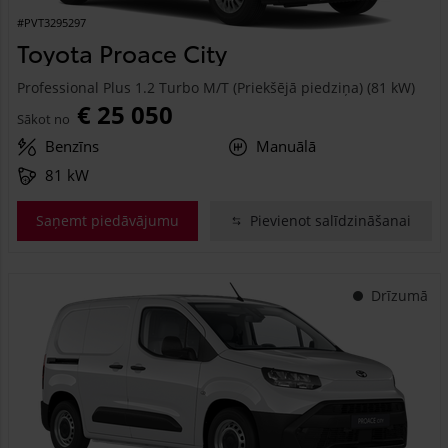
#PVT3295297
Toyota Proace City
Professional Plus 1.2 Turbo M/T (Priekšējā piedziņa) (81 kW)
€ 25 050
Sākot no
Benzīns
Manuālā
81 kW
Saņemt piedāvājumu
Pievienot salīdzināšanai
Drīzumā