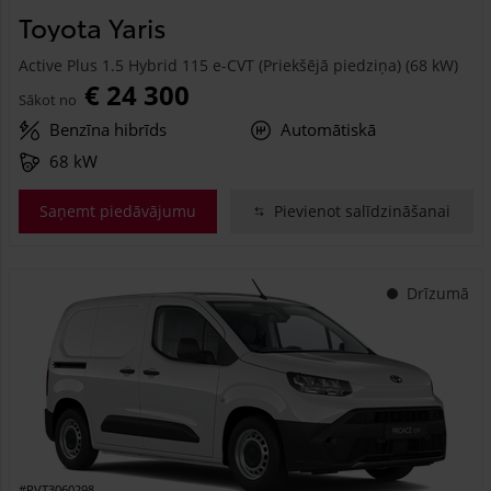
Toyota Yaris
Active Plus 1.5 Hybrid 115 e-CVT (Priekšējā piedziņa) (68 kW)
€ 24 300
Sākot no
Benzīna hibrīds
Automātiskā
68 kW
Saņemt piedāvājumu
Pievienot salīdzināšanai
Drīzumā
#PVT3060298