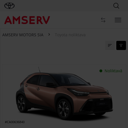
AMSERV MOTORS SIA
Toyota noliktava
Toyota noliktava
Noliktavā
#CA00636840