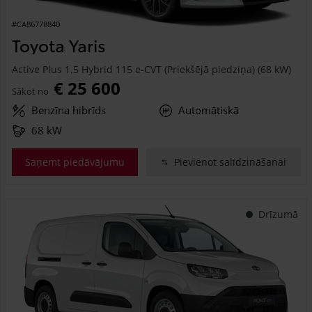
#CA86778840
Toyota Yaris
Active Plus 1.5 Hybrid 115 e-CVT (Priekšējā piedziņa) (68 kW)
€ 25 600
Sākot no
Benzīna hibrīds
Automātiskā
68 kW
Saņemt piedāvājumu
Pievienot salīdzināšanai
Drīzumā