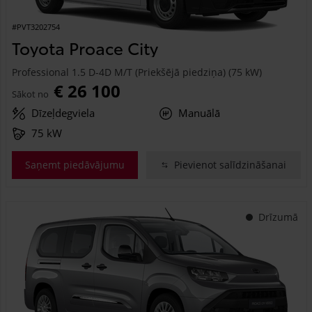
#PVT3202754
Toyota Proace City
Professional 1.5 D-4D M/T (Priekšējā piedziņa) (75 kW)
€ 26 100
Sākot no
Dīzeļdegviela
Manuālā
75 kW
Saņemt piedāvājumu
Pievienot salīdzināšanai
Drīzumā