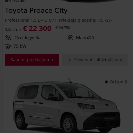
#PVT3370406
Toyota Proace City
Professional 1.5 D-4D M/T (Priekšējā piedziņa) (75 kW)
€ 22 300
€ 24 750
Sākot no
Dīzeļdegviela
Manuālā
75 kW
Saņemt piedāvājumu
Pievienot salīdzināšanai
Drīzumā