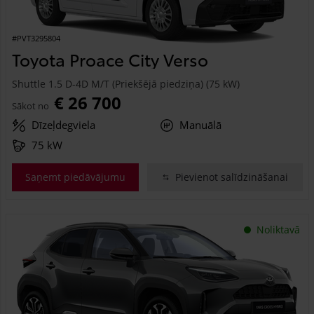
#PVT3295804
Toyota Proace City Verso
Shuttle 1.5 D-4D M/T (Priekšējā piedziņa) (75 kW)
€ 26 700
Sākot no
Dīzeļdegviela
Manuālā
75 kW
Saņemt piedāvājumu
Pievienot salīdzināšanai
Noliktavā