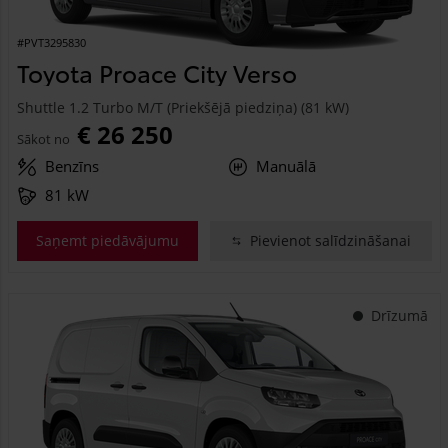
#PVT3295830
Toyota Proace City Verso
Shuttle 1.2 Turbo M/T (Priekšējā piedziņa) (81 kW)
€ 26 250
Sākot no
Benzīns
Manuālā
81 kW
Saņemt piedāvājumu
Pievienot salīdzināšanai
Drīzumā