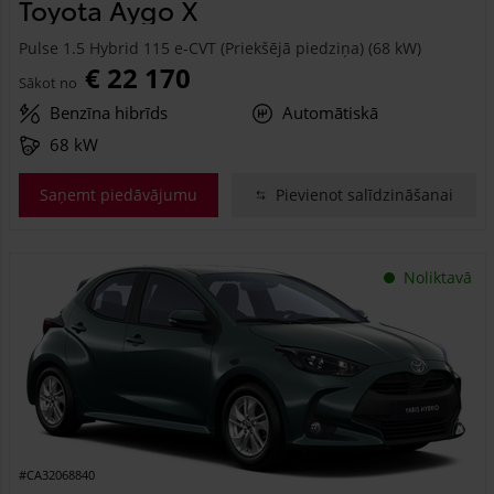
Toyota Aygo X
Pulse 1.5 Hybrid 115 e-CVT (Priekšējā piedziņa) (68 kW)
€ 22 170
Sākot no
Benzīna hibrīds
Automātiskā
68 kW
Saņemt piedāvājumu
Pievienot salīdzināšanai
Noliktavā
#CA32068840