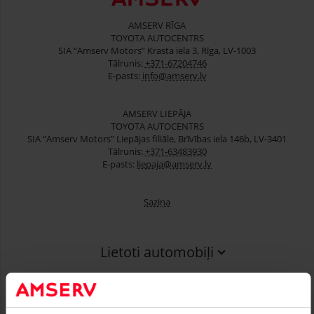
AMSERV RĪGA
TOYOTA AUTOCENTRS
SIA “Amserv Motors” Krasta iela 3, Rīga, LV-1003
Tālrunis:
+371-67204746
E-pasts:
info@amserv.lv
AMSERV LIEPĀJA
TOYOTA AUTOCENTRS
SIA “Amserv Motors” Liepājas filiāle, Brīvības iela 146b, LV-3401
Tālrunis:
+371-63483930
E-pasts:
liepaja@amserv.lv
Saziņa
Lietoti automobiļi
Finansēšana
Serviss