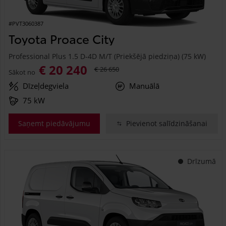
#PVT3060387
Toyota Proace City
Professional Plus 1.5 D-4D M/T (Priekšējā piedziņa) (75 kW)
€ 20 240
€ 26 650
Sākot no
Dīzeļdegviela
Manuālā
75 kW
Saņemt piedāvājumu
Pievienot salīdzināšanai
Drīzumā