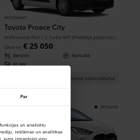
#PVT3295297
Toyota Proace City
Professional Plus 1.2 Turbo M/T (Priekšējā piedziņa) (81 kW)
€ 25 050
Sākot no
Benzīns
Manuālā
81 kW
Saņemt piedāvājumu
Pievienot salīdzināšanai
Par
Drīzumā
funkcijas un analizētu
mediju, reklāmas un analītikas
ši, jums izmantojot viņu