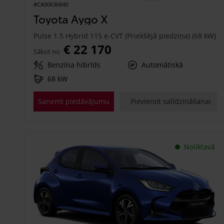
#CA00636840
Toyota Aygo X
Pulse 1.5 Hybrid 115 e-CVT (Priekšējā piedziņa) (68 kW)
€ 22 170
Sākot no
Benzīna hibrīds
Automātiskā
68 kW
Saņemt piedāvājumu
Pievienot salīdzināšanai
Noliktavā