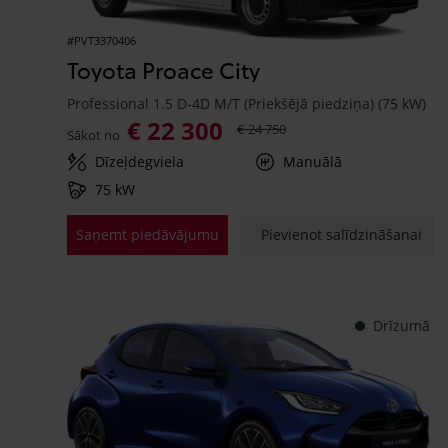
#PVT3370406
Toyota Proace City
Professional 1.5 D-4D M/T (Priekšējā piedziņa) (75 kW)
€ 22 300
€ 24 750
Sākot no
Dīzeļdegviela
Manuālā
75 kW
Saņemt piedāvājumu
Pievienot salīdzināšanai
Drīzumā