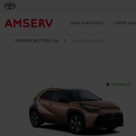
Jauni automobiļi
Lietoti au
AMSERV MOTORS SIA
Toyota noliktava
Toyota noliktava
Noliktavā