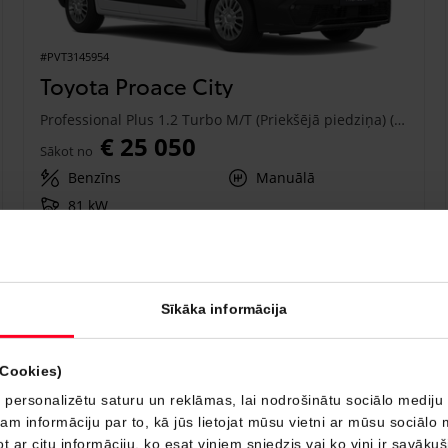
#PVT3145954
Toyota Proace City
Professional Plus 1.2 Turbo M/T (Priekšējā piedziņa) (81 kW)
€ 25 050
Sākot no
Benzīns
Manuālā
81 kW
Saņemt piedāvājumu
Pievienot salīdzināšanai
Sīkāka informācija
Drīzumā
(Cookies)
 personalizētu saturu un reklāmas, lai nodrošinātu sociālo mediju 
 informāciju par to, kā jūs lietojat mūsu vietni ar mūsu sociālo 
t ar citu informāciju, ko esat viņiem sniedzis vai ko viņi ir savāku