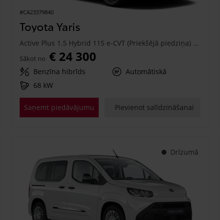
#CA23379840
Toyota Yaris
Active Plus 1.5 Hybrid 115 e-CVT (Priekšējā piedziņa) (68 kW)
€ 24 300
Sākot no
Benzīna hibrīds
Automātiskā
68 kW
Saņemt piedāvājumu
Pievienot salīdzināšanai
Drīzumā