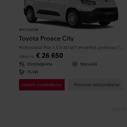
#PVT3295388
Toyota Proace City
Professional Plus 1.5 D-4D M/T (Priekšējā piedziņa) (75 kW)
€ 26 650
Sākot no
Dīzeļdegviela
Manuālā
75 kW
Saņemt piedāvājumu
Pievienot salīdzināšanai
Iepriek