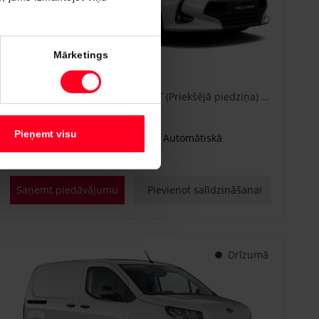
#CA86778840
Mārketings
Toyota Yaris
Active Plus 1.5 Hybrid 115 e-CVT (Priekšējā piedziņa) (68 kW)
€ 25 600
Sākot no
Pieņemt visu
Benzīna hibrīds
Automātiskā
68 kW
Saņemt piedāvājumu
Pievienot salīdzināšanai
Drīzumā