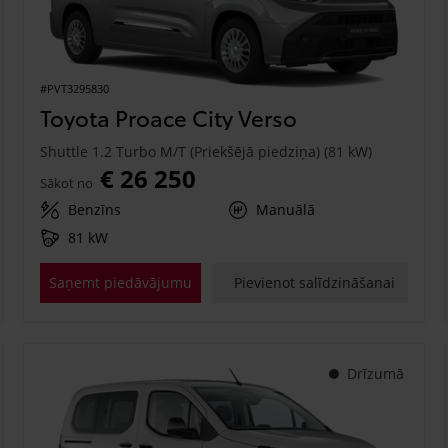
#PVT3295830
Toyota Proace City Verso
Shuttle 1.2 Turbo M/T (Priekšējā piedziņa) (81 kW)
€ 26 250
Sākot no
Benzīns
Manuālā
81 kW
Saņemt piedāvājumu
Pievienot salīdzināšanai
Drīzumā