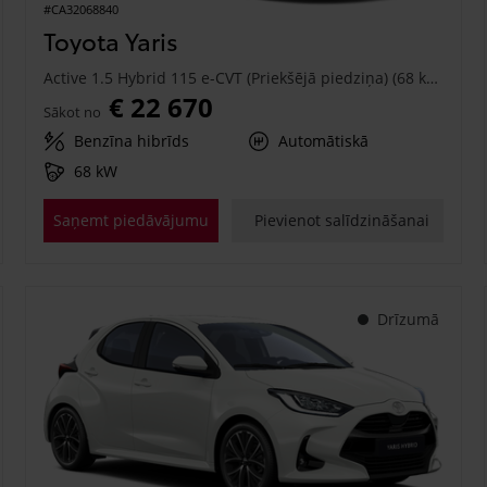
#CA32068840
Toyota Yaris
Active 1.5 Hybrid 115 e-CVT (Priekšējā piedziņa) (68 kW)
€ 22 670
Sākot no
Benzīna hibrīds
Automātiskā
68 kW
Saņemt piedāvājumu
Pievienot salīdzināšanai
Drīzumā