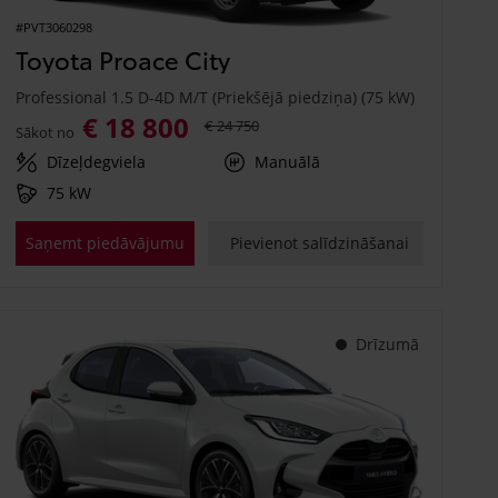
#PVT3060298
Toyota Proace City
Professional 1.5 D-4D M/T (Priekšējā piedziņa) (75 kW)
€ 18 800
€ 24 750
Sākot no
Dīzeļdegviela
Manuālā
75 kW
Saņemt piedāvājumu
Pievienot salīdzināšanai
Drīzumā