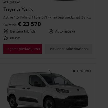
#CA16613840
Toyota Yaris
Active 1.5 Hybrid 115 e-CVT (Priekšējā piedziņa) (68 kW)
€ 23 570
Sākot no
Benzīna hibrīds
Automātiskā
68 kW
Saņemt piedāvājumu
Pievienot salīdzināšanai
Drīzumā