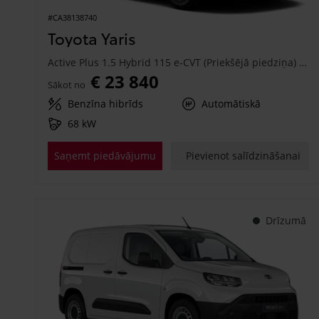
#CA38138740
Toyota Yaris
Active Plus 1.5 Hybrid 115 e-CVT (Priekšējā piedziņa) (68 kW)
€ 23 840
Sākot no
Benzīna hibrīds
Automātiskā
68 kW
Saņemt piedāvājumu
Pievienot salīdzināšanai
Drīzumā