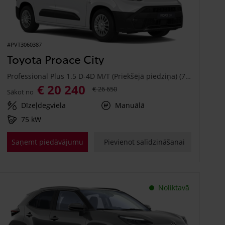
#PVT3060387
Toyota Proace City
Professional Plus 1.5 D-4D M/T (Priekšējā piedziņa) (75 kW)
€ 20 240
€ 26 650
Sākot no
Dīzeļdegviela
Manuālā
75 kW
Saņemt piedāvājumu
Pievienot salīdzināšanai
Noliktavā