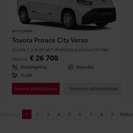
#PVT3295804
Toyota Proace City Verso
Shuttle 1.5 D-4D M/T (Priekšējā piedziņa) (75 kW)
€ 26 700
Sākot no
Dīzeļdegviela
Manuālā
75 kW
Saņemt piedāvājumu
Pievienot salīdzināšanai
šējā lapa
Nāka
1
2
3
4
5
6
7
8
9