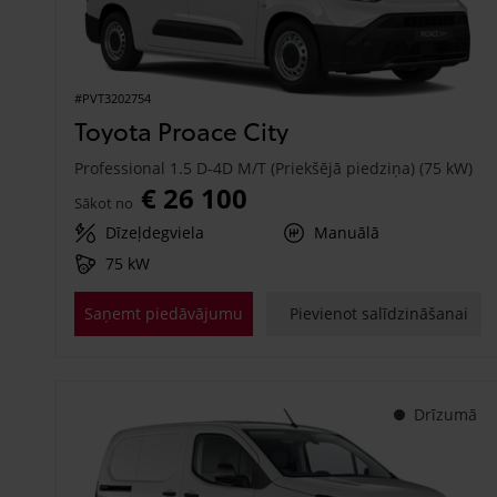
#PVT3202754
Toyota Proace City
Professional 1.5 D-4D M/T (Priekšējā piedziņa) (75 kW)
€ 26 100
Sākot no
Dīzeļdegviela
Manuālā
75 kW
Saņemt piedāvājumu
Pievienot salīdzināšanai
Drīzumā