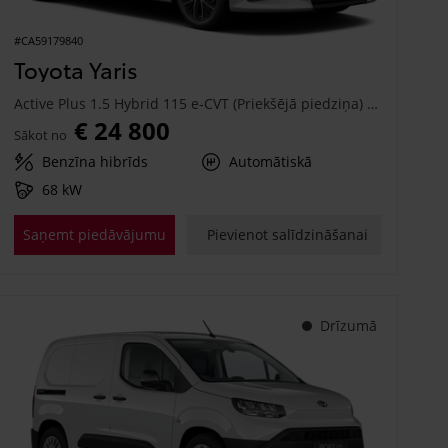
#CA59179840
Toyota Yaris
Active Plus 1.5 Hybrid 115 e-CVT (Priekšējā piedziņa) (68 kW)
€ 24 800
Sākot no
Benzīna hibrīds
Automātiskā
68 kW
Saņemt piedāvājumu
Pievienot salīdzināšanai
Drīzumā