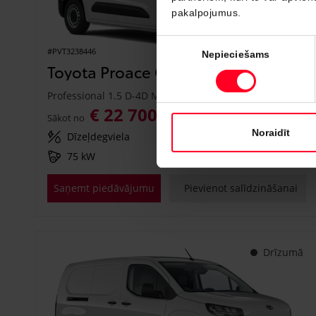
pakalpojumus.
Piekrišanas
#PVT3238446
Nepieciešams
izvēle
Toyota Proace City
Professional 1.5 D-4D M/T (Priekšējā piedziņa) (75 kW)
€ 22 700
€ 25 150
Sākot no
Noraidīt
Dīzeļdegviela
Manuālā
75 kW
Saņemt piedāvājumu
Pievienot salīdzināšanai
Drīzumā