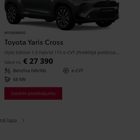
#FR36089450
Toyota Yaris Cross
Style Edition 1.5 Hybrid 115 e-CVT (Priekšējā piedziņa) (68 kW)
€ 27 390
Sākot no
Benzīna hibrīds
e-CVT
68 kW
Saņemt piedāvājumu
mā lapa