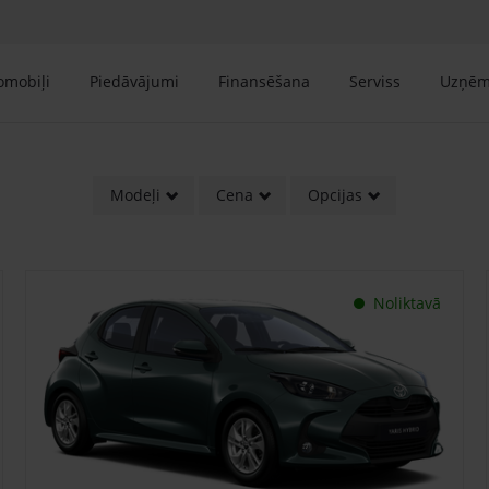
tomobiļi
Piedāvājumi
Finansēšana
Serviss
Uzņē
Modeļi
Cena
Opcijas
Noliktavā