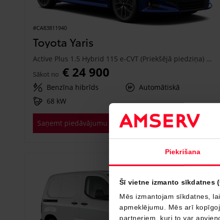
#CA83811940
Toyota Yaris
Active Plus 1.5 Hybrid 115 e-CVT (Priekšējā piedziņa) (68 kW)
€ 24 900
Sākot no
Benzīna hibrīds
Automātiskā
68 kW
Saņemt piedāvājumu
Pievienot salīdzināšanai
Piekrišana
Drīzumā
Šī vietne izmanto sīkdatnes 
Mēs izmantojam sīkdatnes, lai
apmeklējumu. Mēs arī kopīgojam
partneriem, kuri to var apvieno