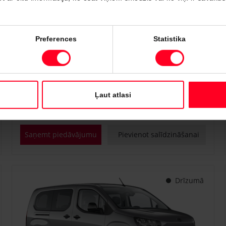
#PVT3295817
Preferences
Statistika
Toyota Proace City Verso
Shuttle 1.2 Turbo M/T (Priekšējā piedziņa) (81 kW)
€ 25 400
Sākot no
Ļaut atlasi
Benzīns
Manuālā
81 kW
Saņemt piedāvājumu
Pievienot salīdzināšanai
Drīzumā