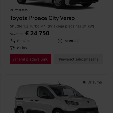
#PVT3295825
Toyota Proace City Verso
Shuttle 1.2 Turbo M/T (Priekšējā piedziņa) (81 kW)
€ 24 750
Sākot no
Benzīns
Manuālā
81 kW
Saņemt piedāvājumu
Pievienot salīdzināšanai
Drīzumā