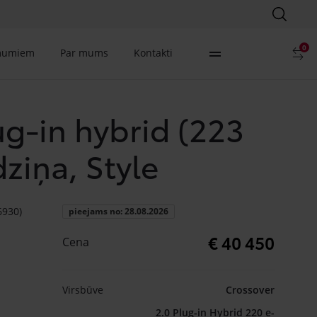
0
mumiem
Par mums
Kontakti
ug-in hybrid (223
ziņa, Style
930)
pieejams no: 28.08.2026
€ 40 450
Cena
Virsbūve
Crossover
2.0 Plug-in Hybrid 220 e-