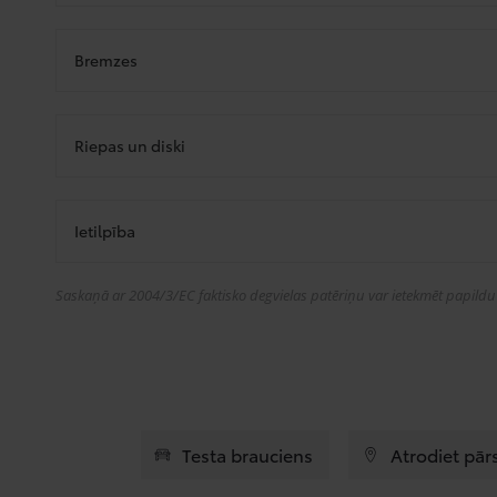
Bremzes
Riepas un diski
Ietilpība
Saskaņā ar 2004/3/EC faktisko degvielas patēriņu var ietekmēt papildu a
Testa brauciens
Atrodiet pār