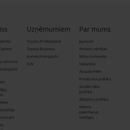
iss
Uzņēmumiem
Par mums
Serviss
Toyota Professional
Jaunumi
Express
Toyota Business
Amserv vērtības
Komerctransports
Mūsu komanda
ju remonts
SUV
Vakances
izcenojumi
Atsauksmēm
Privātuma politika
ums
Sociālo tīklu
lēgu
politika
is
Sīkdatņu politika
Relax
Klienta
Garantija
piekrišanas
Eurocare
veidlapa
ta
ie