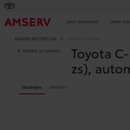
Jauni automobiļi
Lietoti au
AMSERV MOTORS SIA
Toyota noliktava
Toyota C-
Atpakaļ uz sarakstu
zs), auto
Eksterjers
Interjers