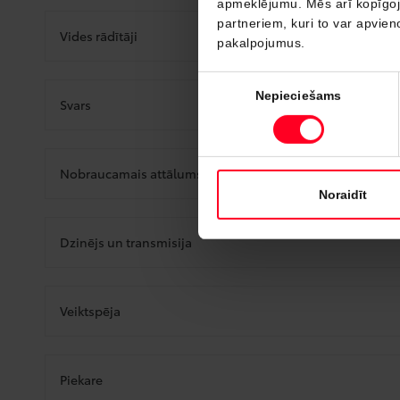
apmeklējumu. Mēs arī kopīgojam
partneriem, kuri to var apvieno
Vides rādītāji
pakalpojumus.
Piekrišanas
Nepieciešams
Svars
izvēle
Nobraucamais attālums
Noraidīt
Dzinējs un transmisija
Veiktspēja
Piekare