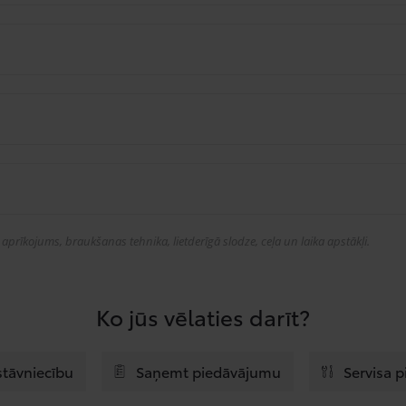
prīkojums, braukšanas tehnika, lietderīgā slodze, ceļa un laika apstākļi.
Ko jūs vēlaties darīt?
stāvniecību
Saņemt piedāvājumu
Servisa 