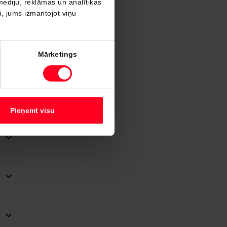
mediju, reklāmas un analītikas
ši, jums izmantojot viņu
Mārketings
Pieņemt visu