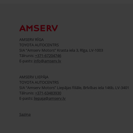
AMSERV RĪGA
TOYOTA AUTOCENTRS
SIA “Amserv Motors” Krasta iela 3, Rīga, LV-1003
Tālrunis:
+371-67204746
E-pasts:
info@amserv.lv
AMSERV LIEPĀJA
TOYOTA AUTOCENTRS
SIA “Amserv Motors” Liepājas filiāle, Brīvības iela 146b, LV-3401
Tālrunis:
+371-63483930
E-pasts:
liepaja@amserv.lv
Saziņa