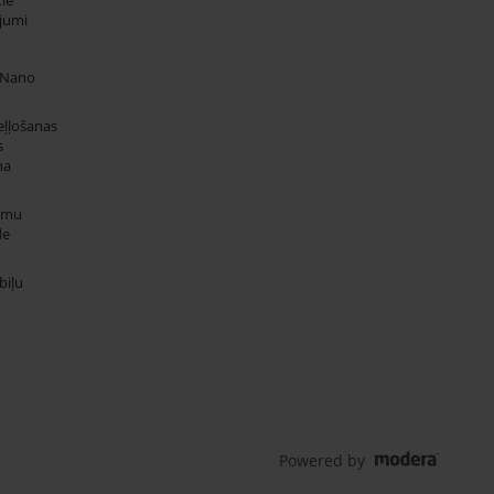
jumi
 Nano
eļļošanas
s
na
umu
de
iļu
Powered by