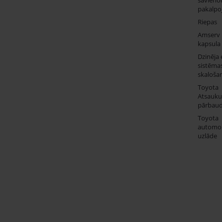
pakalpo
Riepas
Amserv
kapsula
Dzinēja 
sistēma
skaloša
Toyota
Atsauk
pārbau
Toyota
automob
uzlāde