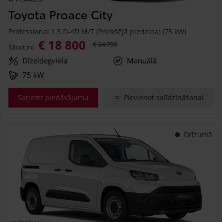
Toyota Proace City
Professional 1.5 D-4D M/T (Priekšējā piedziņa) (75 kW)
€ 18 800
€ 24 750
Sākot no
Dīzeļdegviela
Manuālā
75 kW
Saņemt piedāvājumu
Pievienot salīdzināšanai
Drīzumā