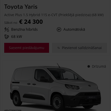
Toyota Yaris
Active Plus 1.5 Hybrid 115 e-CVT (Priekšējā piedziņa) (68 kW)
€ 24 300
Sākot no
Benzīna hibrīds
Automātiskā
68 kW
Saņemt piedāvājumu
Pievienot salīdzināšanai
Drīzumā
#PVT3060298