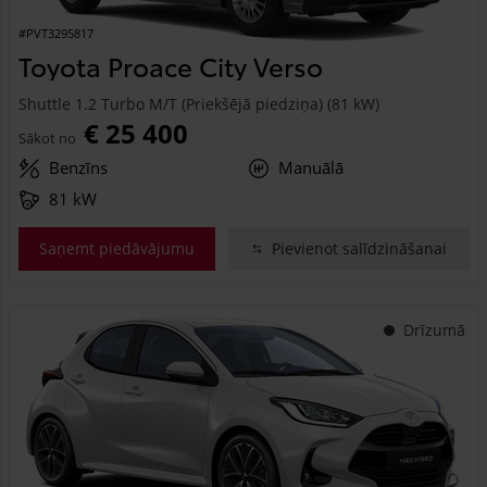
#PVT3295817
Toyota Proace City Verso
Shuttle 1.2 Turbo M/T (Priekšējā piedziņa) (81 kW)
€ 25 400
Sākot no
Benzīns
Manuālā
81 kW
Saņemt piedāvājumu
Pievienot salīdzināšanai
Drīzumā