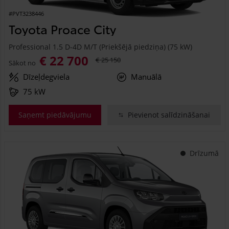
#PVT3238446
Toyota Proace City
Professional 1.5 D-4D M/T (Priekšējā piedziņa) (75 kW)
€ 22 700
€ 25 150
Sākot no
Dīzeļdegviela
Manuālā
75 kW
Saņemt piedāvājumu
Pievienot salīdzināšanai
Drīzumā