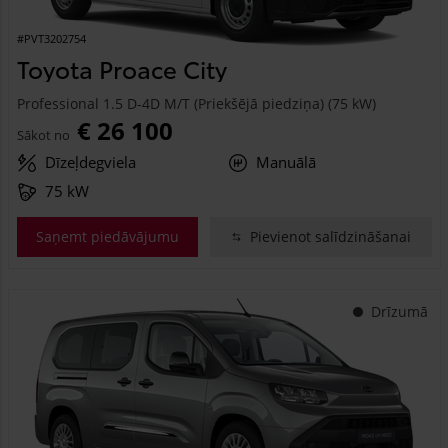
#PVT3202754
Toyota Proace City
Professional 1.5 D-4D M/T (Priekšējā piedziņa) (75 kW)
€ 26 100
Sākot no
Dīzeļdegviela
Manuālā
75 kW
Saņemt piedāvājumu
Pievienot salīdzināšanai
Drīzumā