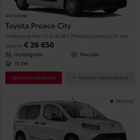
#PVT3295388
Toyota Proace City
Professional Plus 1.5 D-4D M/T (Priekšējā piedziņa) (75 kW)
€ 26 650
Sākot no
Dīzeļdegviela
Manuālā
75 kW
Saņemt piedāvājumu
Pievienot salīdzināšanai
Drīzumā