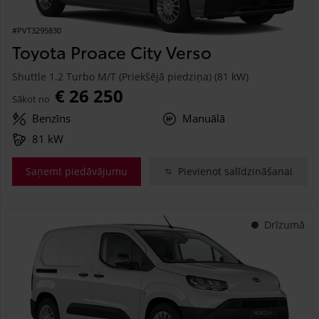
#PVT3295830
Toyota Proace City Verso
Shuttle 1.2 Turbo M/T (Priekšējā piedziņa) (81 kW)
€ 26 250
Sākot no
Benzīns
Manuālā
81 kW
Saņemt piedāvājumu
Pievienot salīdzināšanai
Drīzumā