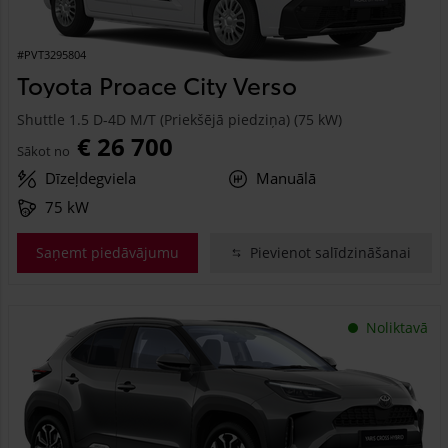
#PVT3295804
Toyota Proace City Verso
Shuttle 1.5 D-4D M/T (Priekšējā piedziņa) (75 kW)
€ 26 700
Sākot no
Dīzeļdegviela
Manuālā
75 kW
Saņemt piedāvājumu
Pievienot salīdzināšanai
Noliktavā