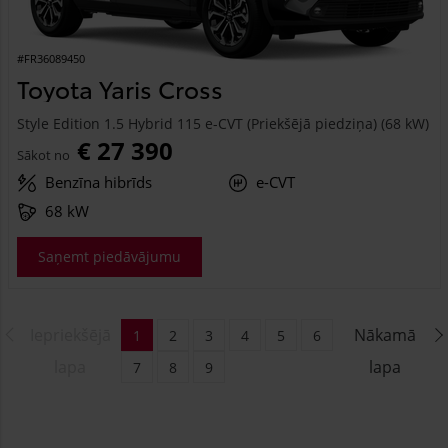
#FR36089450
Toyota Yaris Cross
Style Edition 1.5 Hybrid 115 e-CVT (Priekšējā piedziņa) (68 kW)
€ 27 390
Sākot no
Benzīna hibrīds
e-CVT
68 kW
Saņemt piedāvājumu
Iepriekšējā
Nākamā
1
2
3
4
5
6
lapa
lapa
7
8
9