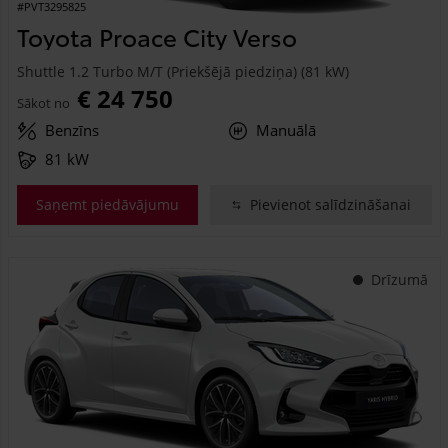
#PVT3295825
Toyota Proace City Verso
Shuttle 1.2 Turbo M/T (Priekšējā piedziņa) (81 kW)
€ 24 750
Sākot no
Benzīns
Manuālā
81 kW
Saņemt piedāvājumu
Pievienot salīdzināšanai
Drīzumā