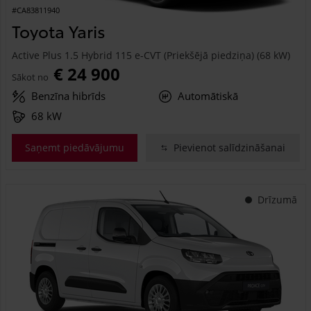
#CA83811940
Toyota Yaris
Active Plus 1.5 Hybrid 115 e-CVT (Priekšējā piedziņa) (68 kW)
€ 24 900
Sākot no
Benzīna hibrīds
Automātiskā
68 kW
Saņemt piedāvājumu
Pievienot salīdzināšanai
Drīzumā