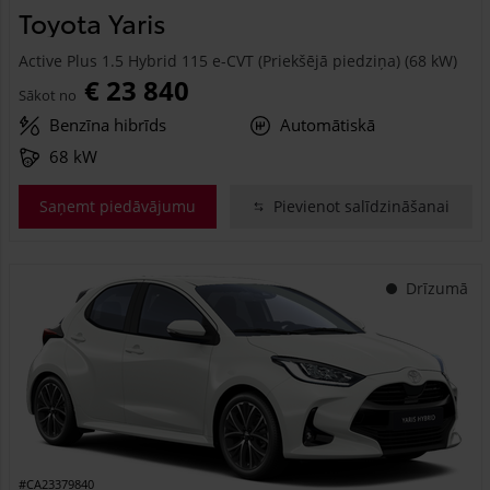
Toyota Yaris
Active Plus 1.5 Hybrid 115 e-CVT (Priekšējā piedziņa) (68 kW)
€ 23 840
Sākot no
Benzīna hibrīds
Automātiskā
68 kW
Saņemt piedāvājumu
Pievienot salīdzināšanai
Drīzumā
#CA23379840