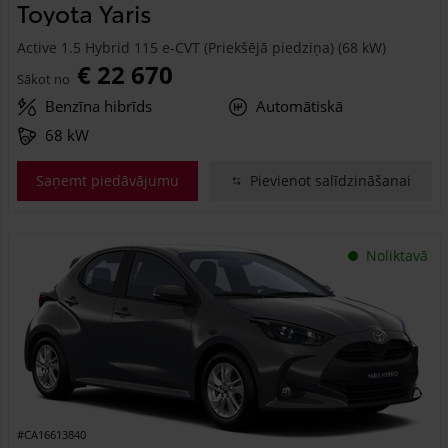
Toyota Yaris
Active 1.5 Hybrid 115 e-CVT (Priekšējā piedziņa) (68 kW)
€ 22 670
Sākot no
Benzīna hibrīds
Automātiskā
68 kW
Saņemt piedāvājumu
Pievienot salīdzināšanai
Noliktavā
#CA16613840