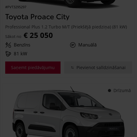
#PVT3295297
Toyota Proace City
Professional Plus 1.2 Turbo M/T (Priekšējā piedziņa) (81 kW)
€ 25 050
Sākot no
Benzīns
Manuālā
81 kW
Saņemt piedāvājumu
Pievienot salīdzināšanai
Drīzumā