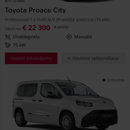
#PVT3370406
Toyota Proace City
Professional 1.5 D-4D M/T (Priekšējā piedziņa) (75 kW)
€ 22 300
€ 24 750
Sākot no
Dīzeļdegviela
Manuālā
75 kW
Saņemt piedāvājumu
Pievienot salīdzināšanai
Drīzumā