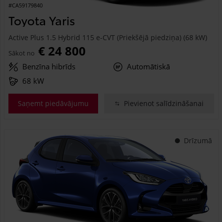
#CA59179840
Toyota Yaris
Active Plus 1.5 Hybrid 115 e-CVT (Priekšējā piedziņa) (68 kW)
€ 24 800
Sākot no
Benzīna hibrīds
Automātiskā
68 kW
Saņemt piedāvājumu
Pievienot salīdzināšanai
Drīzumā