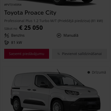
#PVT3145954
Toyota Proace City
Professional Plus 1.2 Turbo M/T (Priekšējā piedziņa) (81 kW)
€ 25 050
Sākot no
Benzīns
Manuālā
81 kW
Saņemt piedāvājumu
Pievienot salīdzināšanai
Drīzumā