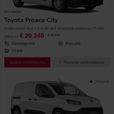
#PVT3060387
Toyota Proace City
Professional Plus 1.5 D-4D M/T (Priekšējā piedziņa) (75 kW)
€ 20 240
€ 26 650
Sākot no
Dīzeļdegviela
Manuālā
75 kW
Saņemt piedāvājumu
Pievienot salīdzināšanai
Drīzumā