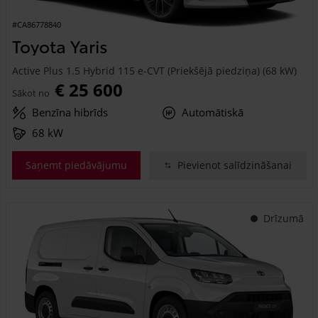
#CA86778840
Toyota Yaris
Active Plus 1.5 Hybrid 115 e-CVT (Priekšējā piedziņa) (68 kW)
€ 25 600
Sākot no
Benzīna hibrīds
Automātiskā
68 kW
Saņemt piedāvājumu
Pievienot salīdzināšanai
Drīzumā