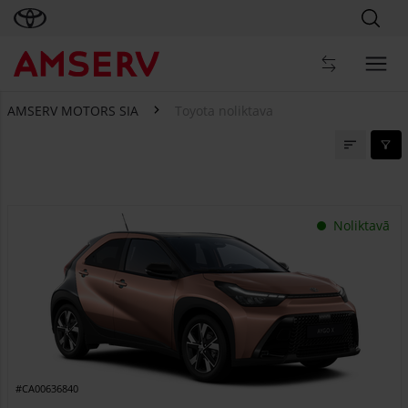
AMSERV MOTORS SIA
Toyota noliktava
Toyota noliktava
Noliktavā
#CA00636840