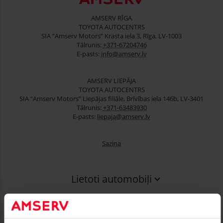
AMSERV RĪGA
TOYOTA AUTOCENTRS
SIA “Amserv Motors” Krasta iela 3, Rīga, LV-1003
Tālrunis:
+371-67204746
E-pasts:
info@amserv.lv
AMSERV LIEPĀJA
TOYOTA AUTOCENTRS
SIA “Amserv Motors” Liepājas filiāle, Brīvības iela 146b, LV-3401
Tālrunis:
+371-63483930
E-pasts:
liepaja@amserv.lv
Saziņa
Lietoti automobiļi
Finansēšana
Serviss