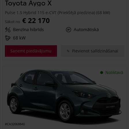
Toyota Aygo X
Pulse 1.5 Hybrid 115 e-CVT (Priekšējā piedziņa) (68 kW)
€ 22 170
Sākot no
Benzīna hibrīds
Automātiskā
68 kW
Saņemt piedāvājumu
Pievienot salīdzināšanai
Noliktavā
#CA32068840