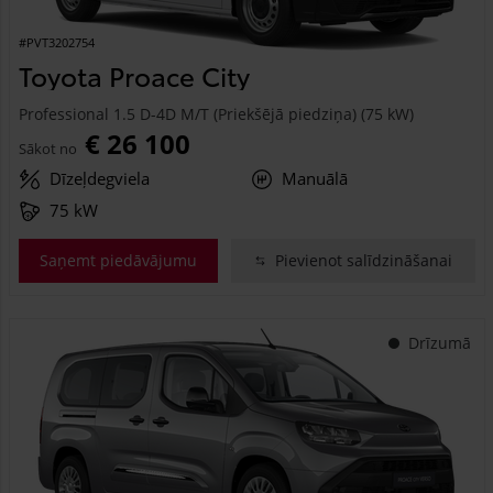
#PVT3202754
Toyota Proace City
Professional 1.5 D-4D M/T (Priekšējā piedziņa) (75 kW)
€ 26 100
Sākot no
Dīzeļdegviela
Manuālā
75 kW
Saņemt piedāvājumu
Pievienot salīdzināšanai
Drīzumā