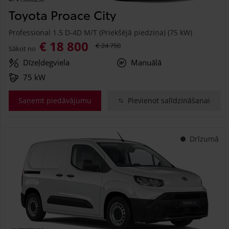
Toyota Proace City
Professional 1.5 D-4D M/T (Priekšējā piedziņa) (75 kW)
€ 18 800
€ 24 750
Sākot no
Dīzeļdegviela
Manuālā
75 kW
Saņemt piedāvājumu
Pievienot salīdzināšanai
Drīzumā