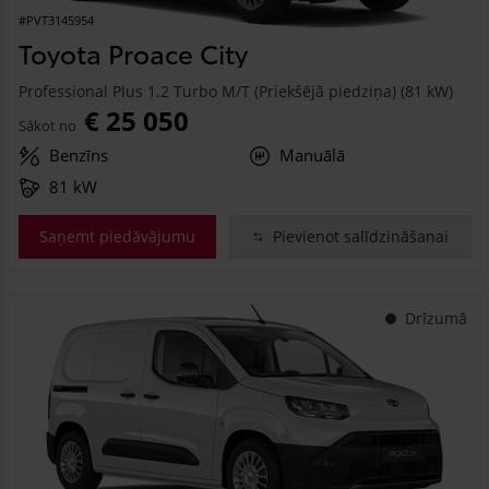
#PVT3145954
Toyota Proace City
Professional Plus 1.2 Turbo M/T (Priekšējā piedziņa) (81 kW)
€ 25 050
Sākot no
Benzīns
Manuālā
81 kW
Saņemt piedāvājumu
Pievienot salīdzināšanai
Drīzumā