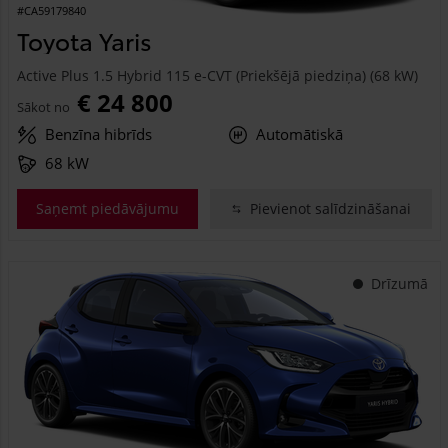
#CA59179840
Toyota Yaris
Active Plus 1.5 Hybrid 115 e-CVT (Priekšējā piedziņa) (68 kW)
€ 24 800
Sākot no
Benzīna hibrīds
Automātiskā
68 kW
Saņemt piedāvājumu
Pievienot salīdzināšanai
Drīzumā