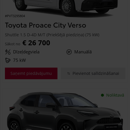
#PVT3295804
Toyota Proace City Verso
Shuttle 1.5 D-4D M/T (Priekšējā piedziņa) (75 kW)
€ 26 700
Sākot no
Dīzeļdegviela
Manuālā
75 kW
Saņemt piedāvājumu
Pievienot salīdzināšanai
Noliktavā