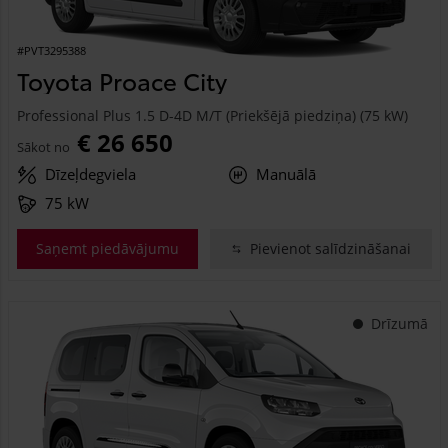
#PVT3295388
Toyota Proace City
Professional Plus 1.5 D-4D M/T (Priekšējā piedziņa) (75 kW)
€ 26 650
Sākot no
Dīzeļdegviela
Manuālā
75 kW
Saņemt piedāvājumu
Pievienot salīdzināšanai
Drīzumā