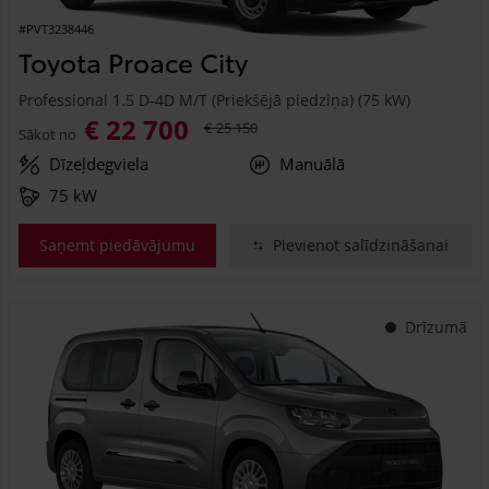
#PVT3238446
Toyota Proace City
Professional 1.5 D-4D M/T (Priekšējā piedziņa) (75 kW)
€ 22 700
€ 25 150
Sākot no
Dīzeļdegviela
Manuālā
75 kW
Saņemt piedāvājumu
Pievienot salīdzināšanai
Drīzumā