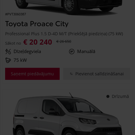
#PVT3060387
Toyota Proace City
Professional Plus 1.5 D-4D M/T (Priekšējā piedziņa) (75 kW)
€ 20 240
€ 26 650
Sākot no
Dīzeļdegviela
Manuālā
75 kW
Saņemt piedāvājumu
Pievienot salīdzināšanai
Drīzumā