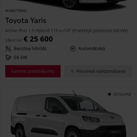
#CA86778840
Toyota Yaris
Active Plus 1.5 Hybrid 115 e-CVT (Priekšējā piedziņa) (68 kW)
€ 25 600
Sākot no
Benzīna hibrīds
Automātiskā
68 kW
Saņemt piedāvājumu
Pievienot salīdzināšanai
Drīzumā