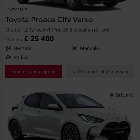
#PVT3295817
Toyota Proace City Verso
Shuttle 1.2 Turbo M/T (Priekšējā piedziņa) (81 kW)
€ 25 400
Sākot no
Benzīns
Manuālā
81 kW
Saņemt piedāvājumu
Pievienot salīdzināšanai
Drīzumā