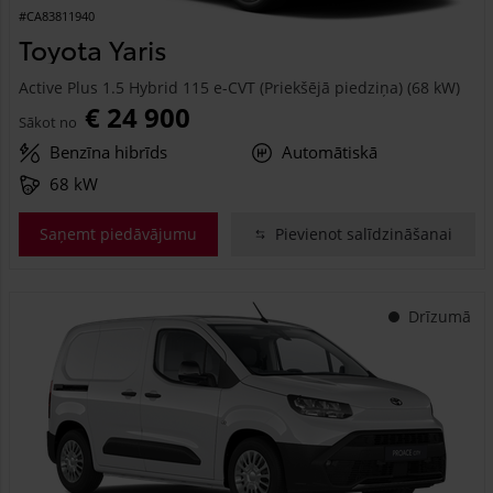
#CA83811940
Toyota Yaris
Active Plus 1.5 Hybrid 115 e-CVT (Priekšējā piedziņa) (68 kW)
€ 24 900
Sākot no
Benzīna hibrīds
Automātiskā
68 kW
Saņemt piedāvājumu
Pievienot salīdzināšanai
Drīzumā