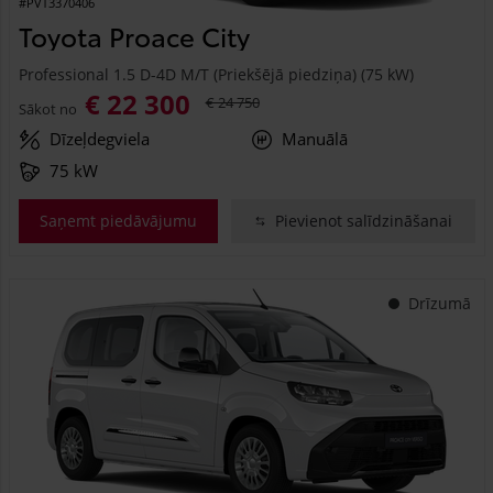
#PVT3370406
Toyota Proace City
Professional 1.5 D-4D M/T (Priekšējā piedziņa) (75 kW)
€ 22 300
€ 24 750
Sākot no
Dīzeļdegviela
Manuālā
75 kW
Saņemt piedāvājumu
Pievienot salīdzināšanai
Drīzumā