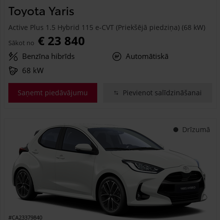
Toyota Yaris
Active Plus 1.5 Hybrid 115 e-CVT (Priekšējā piedziņa) (68 kW)
€ 23 840
Sākot no
Benzīna hibrīds
Automātiskā
68 kW
Saņemt piedāvājumu
Pievienot salīdzināšanai
Drīzumā
#CA23379840