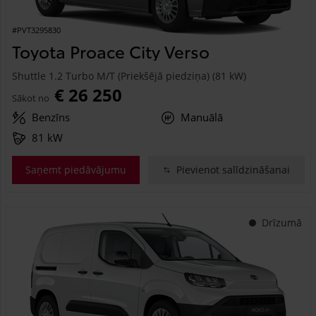
#PVT3295830
Toyota Proace City Verso
Shuttle 1.2 Turbo M/T (Priekšējā piedziņa) (81 kW)
€ 26 250
Sākot no
Benzīns
Manuālā
81 kW
Saņemt piedāvājumu
Pievienot salīdzināšanai
Drīzumā