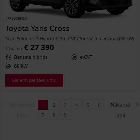
#FR36089450
Toyota Yaris Cross
Style Edition 1.5 Hybrid 115 e-CVT (Priekšējā piedziņa) (68 kW)
€ 27 390
Sākot no
Benzīna hibrīds
e-CVT
68 kW
Saņemt piedāvājumu
Iepriekšējā
Nākamā
1
2
3
4
5
6
lapa
lapa
7
8
9