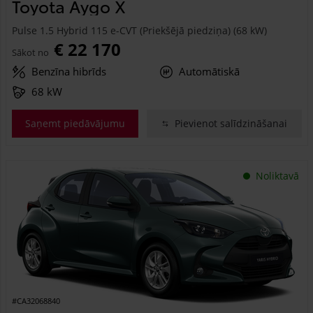
Toyota Aygo X
Pulse 1.5 Hybrid 115 e-CVT (Priekšējā piedziņa) (68 kW)
€ 22 170
Sākot no
Benzīna hibrīds
Automātiskā
68 kW
Saņemt piedāvājumu
Pievienot salīdzināšanai
Noliktavā
#CA32068840