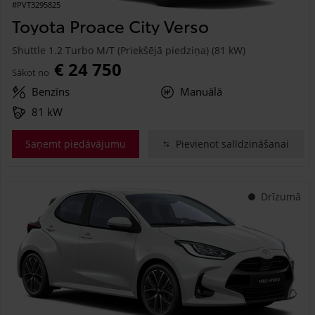
#PVT3295825
Toyota Proace City Verso
Shuttle 1.2 Turbo M/T (Priekšējā piedziņa) (81 kW)
€ 24 750
Sākot no
Benzīns
Manuālā
81 kW
Saņemt piedāvājumu
Pievienot salīdzināšanai
Drīzumā