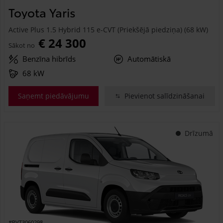
Toyota Yaris
Active Plus 1.5 Hybrid 115 e-CVT (Priekšējā piedziņa) (68 kW)
€ 24 300
Sākot no
Benzīna hibrīds
Automātiskā
68 kW
Saņemt piedāvājumu
Pievienot salīdzināšanai
Drīzumā
#PVT3060298