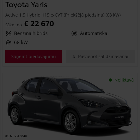
Toyota Yaris
Active 1.5 Hybrid 115 e-CVT (Priekšējā piedziņa) (68 kW)
€ 22 670
Sākot no
Benzīna hibrīds
Automātiskā
68 kW
Saņemt piedāvājumu
Pievienot salīdzināšanai
Noliktavā
#CA16613840