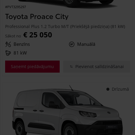
#PVT3295297
Toyota Proace City
Professional Plus 1.2 Turbo M/T (Priekšējā piedziņa) (81 kW)
€ 25 050
Sākot no
Benzīns
Manuālā
81 kW
Saņemt piedāvājumu
Pievienot salīdzināšanai
Drīzumā