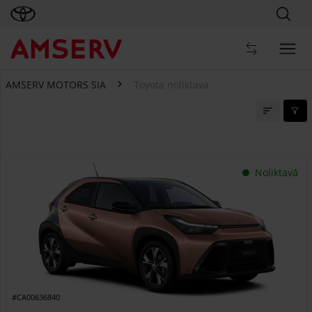
AMSERV MOTORS SIA
Toyota noliktava
Toyota noliktava
Noliktavā
#CA00636840