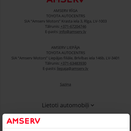
AMSERV RĪGA
TOYOTA AUTOCENTRS
SIA “Amserv Motors” Krasta iela 3, Rīga, LV-1003
Tālrunis:
+371-67204746
E-pasts:
info@amserv.lv
AMSERV LIEPĀJA
TOYOTA AUTOCENTRS
SIA “Amserv Motors” Liepājas filiāle, Brīvības iela 146b, LV-3401
Tālrunis:
+371-63483930
E-pasts:
liepaja@amserv.lv
Saziņa
Lietoti automobiļi
Finansēšana
Serviss