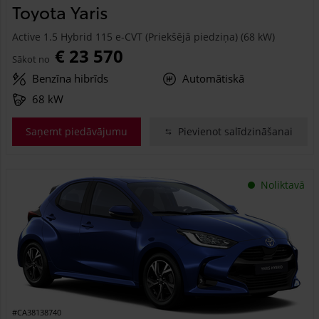
Toyota Yaris
Active 1.5 Hybrid 115 e-CVT (Priekšējā piedziņa) (68 kW)
€ 23 570
Sākot no
Benzīna hibrīds
Automātiskā
68 kW
Saņemt piedāvājumu
Pievienot salīdzināšanai
Noliktavā
#CA38138740