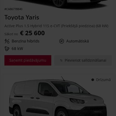
#CA86778840
Toyota Yaris
Active Plus 1.5 Hybrid 115 e-CVT (Priekšējā piedziņa) (68 kW)
€ 25 600
Sākot no
Benzīna hibrīds
Automātiskā
68 kW
Saņemt piedāvājumu
Pievienot salīdzināšanai
Drīzumā