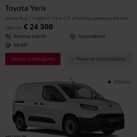
Toyota Yaris
Active Plus 1.5 Hybrid 115 e-CVT (Priekšējā piedziņa) (68 kW)
€ 24 300
Sākot no
Benzīna hibrīds
Automātiskā
68 kW
Saņemt piedāvājumu
Pievienot salīdzināšanai
Drīzumā
#PVT3060298