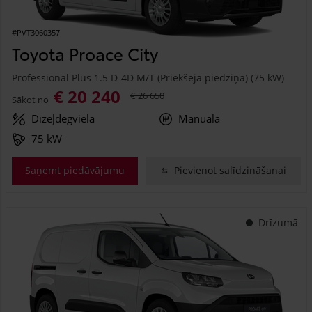
#PVT3060357
Toyota Proace City
Professional Plus 1.5 D-4D M/T (Priekšējā piedziņa) (75 kW)
€ 20 240
€ 26 650
Sākot no
Dīzeļdegviela
Manuālā
75 kW
Saņemt piedāvājumu
Pievienot salīdzināšanai
Drīzumā