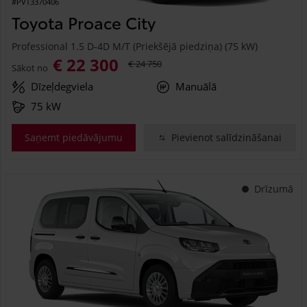
#PVT3370406
Toyota Proace City
Professional 1.5 D-4D M/T (Priekšējā piedziņa) (75 kW)
€ 22 300
€ 24 750
Sākot no
Dīzeļdegviela
Manuālā
75 kW
Saņemt piedāvājumu
Pievienot salīdzināšanai
Drīzumā