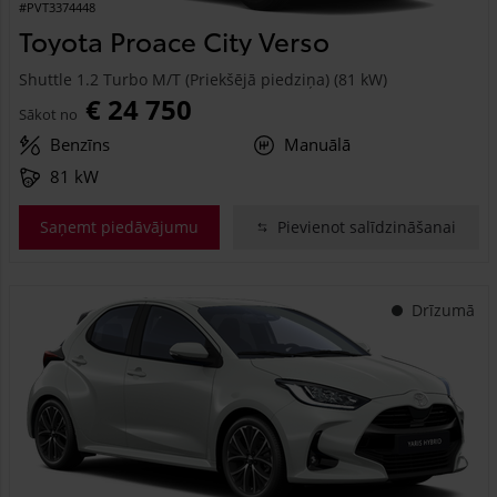
#PVT3374448
Toyota Proace City Verso
Shuttle 1.2 Turbo M/T (Priekšējā piedziņa) (81 kW)
€ 24 750
Sākot no
Benzīns
Manuālā
81 kW
Saņemt piedāvājumu
Pievienot salīdzināšanai
Drīzumā