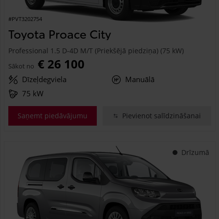
#PVT3202754
Toyota Proace City
Professional 1.5 D-4D M/T (Priekšējā piedziņa) (75 kW)
€ 26 100
Sākot no
Dīzeļdegviela
Manuālā
75 kW
Saņemt piedāvājumu
Pievienot salīdzināšanai
Drīzumā