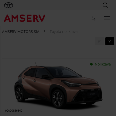
AMSERV MOTORS SIA
Toyota noliktava
Toyota noliktava
Noliktavā
#CA00636840