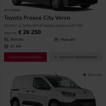
#PVT3295830
Toyota Proace City Verso
Shuttle 1.2 Turbo M/T (Priekšējā piedziņa) (81 kW)
€ 26 250
Sākot no
Benzīns
Manuālā
81 kW
Saņemt piedāvājumu
Pievienot salīdzināšanai
Drīzumā