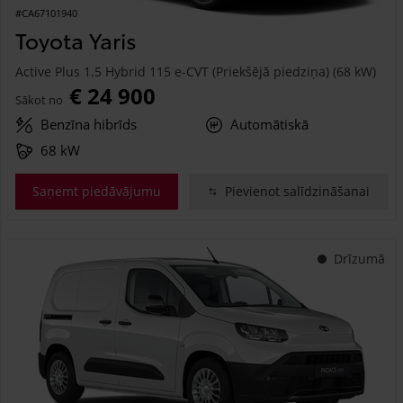
#CA67101940
Toyota Yaris
Active Plus 1.5 Hybrid 115 e-CVT (Priekšējā piedziņa) (68 kW)
€ 24 900
Sākot no
Benzīna hibrīds
Automātiskā
68 kW
Saņemt piedāvājumu
Pievienot salīdzināšanai
Drīzumā