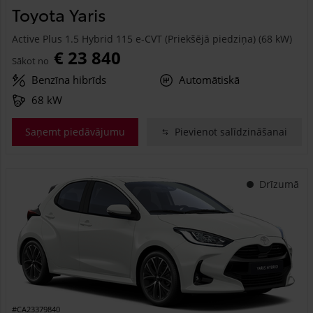
Toyota Yaris
Active Plus 1.5 Hybrid 115 e-CVT (Priekšējā piedziņa) (68 kW)
€ 23 840
Sākot no
Benzīna hibrīds
Automātiskā
68 kW
Saņemt piedāvājumu
Pievienot salīdzināšanai
Drīzumā
#CA23379840