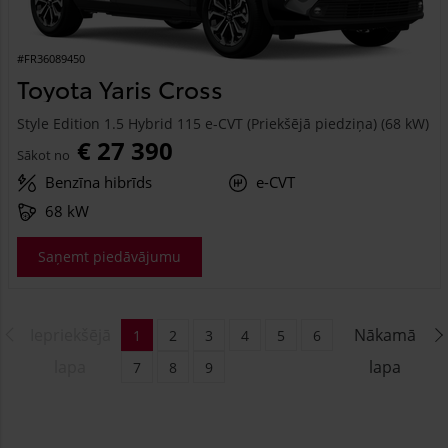
#FR36089450
Toyota Yaris Cross
Style Edition 1.5 Hybrid 115 e-CVT (Priekšējā piedziņa) (68 kW)
€ 27 390
Sākot no
Benzīna hibrīds
e-CVT
68 kW
Saņemt piedāvājumu
Iepriekšējā
Nākamā
1
2
3
4
5
6
lapa
lapa
7
8
9