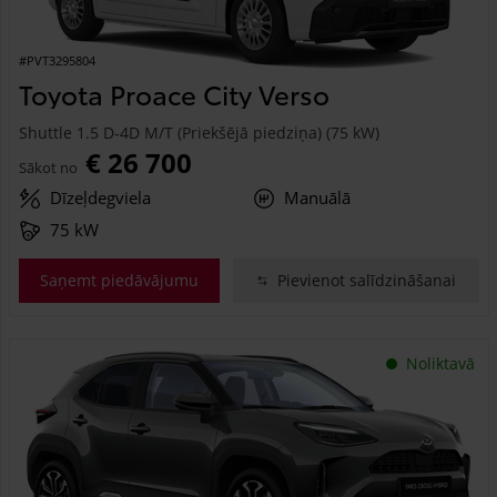
#PVT3295804
Toyota Proace City Verso
Shuttle 1.5 D-4D M/T (Priekšējā piedziņa) (75 kW)
€ 26 700
Sākot no
Dīzeļdegviela
Manuālā
75 kW
Saņemt piedāvājumu
Pievienot salīdzināšanai
Noliktavā