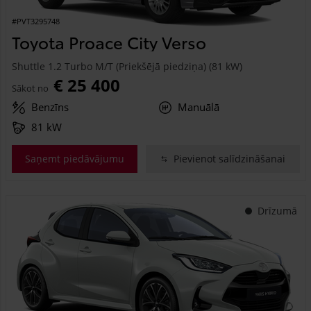
#PVT3295748
Toyota Proace City Verso
Shuttle 1.2 Turbo M/T (Priekšējā piedziņa) (81 kW)
€ 25 400
Sākot no
Benzīns
Manuālā
81 kW
Saņemt piedāvājumu
Pievienot salīdzināšanai
Drīzumā