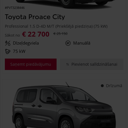
#PVT3238446
Toyota Proace City
Professional 1.5 D-4D M/T (Priekšējā piedziņa) (75 kW)
€ 22 700
€ 25 150
Sākot no
Dīzeļdegviela
Manuālā
75 kW
Saņemt piedāvājumu
Pievienot salīdzināšanai
Drīzumā