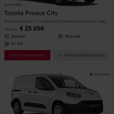
#PVT3145954
Toyota Proace City
Professional Plus 1.2 Turbo M/T (Priekšējā piedziņa) (81 kW)
€ 25 050
Sākot no
Benzīns
Manuālā
81 kW
Saņemt piedāvājumu
Pievienot salīdzināšanai
Drīzumā