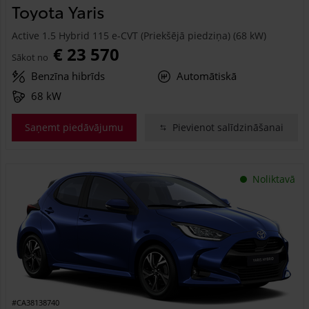
Toyota Yaris
Active 1.5 Hybrid 115 e-CVT (Priekšējā piedziņa) (68 kW)
€ 23 570
Sākot no
Benzīna hibrīds
Automātiskā
68 kW
Saņemt piedāvājumu
Pievienot salīdzināšanai
Noliktavā
#CA38138740