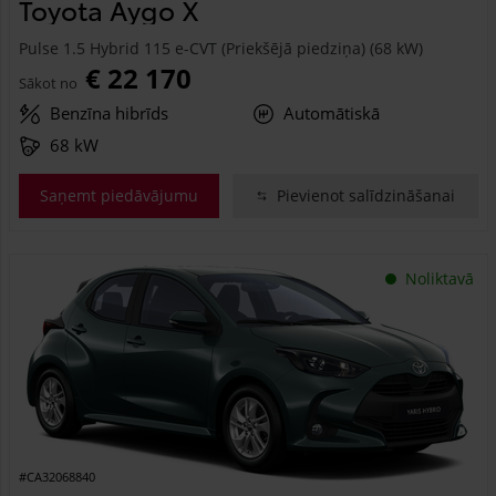
Toyota Aygo X
Pulse 1.5 Hybrid 115 e-CVT (Priekšējā piedziņa) (68 kW)
€ 22 170
Sākot no
Benzīna hibrīds
Automātiskā
68 kW
Saņemt piedāvājumu
Pievienot salīdzināšanai
Noliktavā
#CA32068840