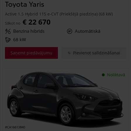
Toyota Yaris
Active 1.5 Hybrid 115 e-CVT (Priekšējā piedziņa) (68 kW)
€ 22 670
Sākot no
Benzīna hibrīds
Automātiskā
68 kW
Saņemt piedāvājumu
Pievienot salīdzināšanai
Noliktavā
#CA16613840