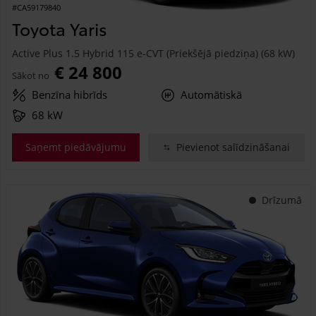
#CA59179840
Toyota Yaris
Active Plus 1.5 Hybrid 115 e-CVT (Priekšējā piedziņa) (68 kW)
€ 24 800
Sākot no
Benzīna hibrīds
Automātiskā
68 kW
Saņemt piedāvājumu
Pievienot salīdzināšanai
Drīzumā