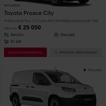
#PVT3295297
Toyota Proace City
Professional Plus 1.2 Turbo M/T (Priekšējā piedziņa) (81 kW)
€ 25 050
Sākot no
Benzīns
Manuālā
81 kW
Saņemt piedāvājumu
Pievienot salīdzināšanai
Drīzumā