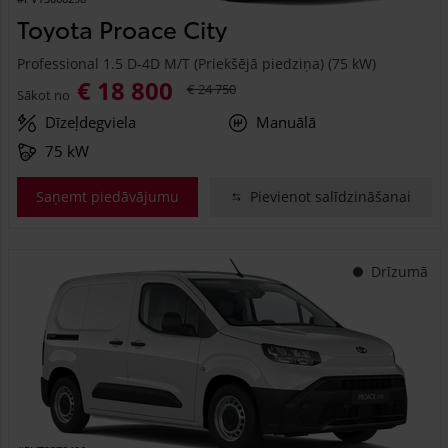
Toyota Proace City
Professional 1.5 D-4D M/T (Priekšējā piedziņa) (75 kW)
€ 18 800
€ 24 750
Sākot no
Dīzeļdegviela
Manuālā
75 kW
Saņemt piedāvājumu
Pievienot salīdzināšanai
Drīzumā