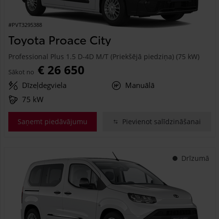
#PVT3295388
Toyota Proace City
Professional Plus 1.5 D-4D M/T (Priekšējā piedziņa) (75 kW)
€ 26 650
Sākot no
Dīzeļdegviela
Manuālā
75 kW
Saņemt piedāvājumu
Pievienot salīdzināšanai
Drīzumā