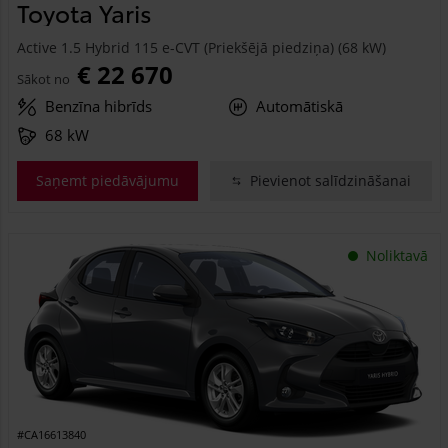
Toyota Yaris
Active 1.5 Hybrid 115 e-CVT (Priekšējā piedziņa) (68 kW)
€ 22 670
Sākot no
Benzīna hibrīds
Automātiskā
68 kW
Saņemt piedāvājumu
Pievienot salīdzināšanai
Noliktavā
#CA16613840