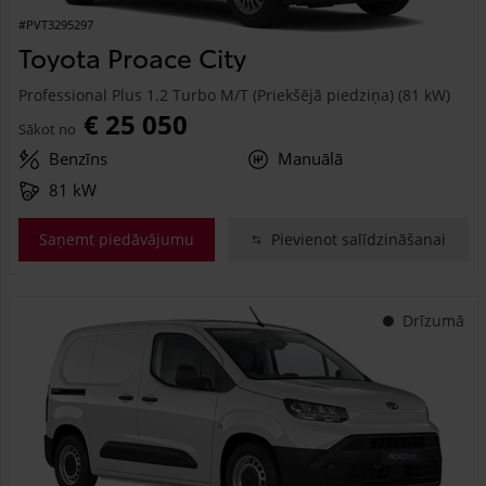
#PVT3295297
Toyota Proace City
Professional Plus 1.2 Turbo M/T (Priekšējā piedziņa) (81 kW)
€ 25 050
Sākot no
Benzīns
Manuālā
81 kW
Saņemt piedāvājumu
Pievienot salīdzināšanai
Drīzumā