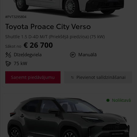
#PVT3295804
Toyota Proace City Verso
Shuttle 1.5 D-4D M/T (Priekšējā piedziņa) (75 kW)
€ 26 700
Sākot no
Dīzeļdegviela
Manuālā
75 kW
Saņemt piedāvājumu
Pievienot salīdzināšanai
Noliktavā