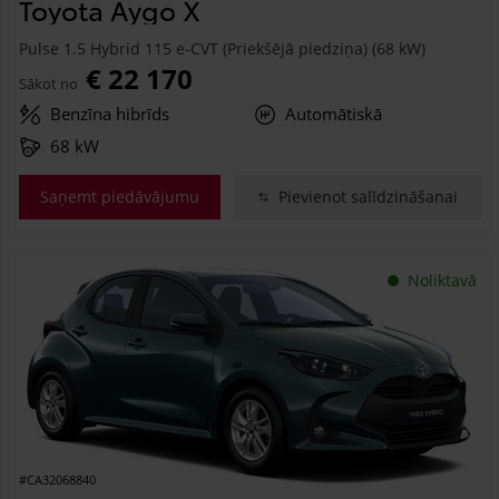
Toyota Aygo X
Pulse 1.5 Hybrid 115 e-CVT (Priekšējā piedziņa) (68 kW)
€ 22 170
Sākot no
Benzīna hibrīds
Automātiskā
68 kW
Saņemt piedāvājumu
Pievienot salīdzināšanai
Noliktavā
#CA32068840