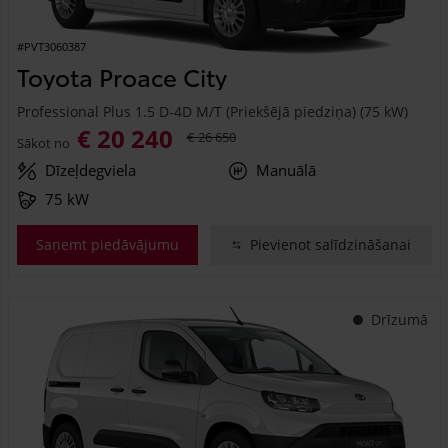
#PVT3060387
Toyota Proace City
Professional Plus 1.5 D-4D M/T (Priekšējā piedziņa) (75 kW)
€ 20 240
€ 26 650
Sākot no
Dīzeļdegviela
Manuālā
75 kW
Saņemt piedāvājumu
Pievienot salīdzināšanai
Drīzumā