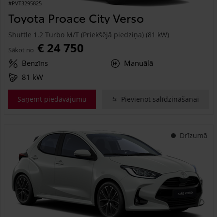
#PVT3295825
Toyota Proace City Verso
Shuttle 1.2 Turbo M/T (Priekšējā piedziņa) (81 kW)
€ 24 750
Sākot no
Benzīns
Manuālā
81 kW
Saņemt piedāvājumu
Pievienot salīdzināšanai
Drīzumā