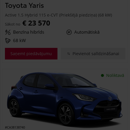
Toyota Yaris
Active 1.5 Hybrid 115 e-CVT (Priekšējā piedziņa) (68 kW)
€ 23 570
Sākot no
Benzīna hibrīds
Automātiskā
68 kW
Saņemt piedāvājumu
Pievienot salīdzināšanai
Noliktavā
#CA38138740