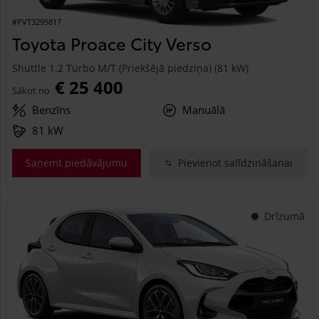
#PVT3295817
Toyota Proace City Verso
Shuttle 1.2 Turbo M/T (Priekšējā piedziņa) (81 kW)
€ 25 400
Sākot no
Benzīns
Manuālā
81 kW
Saņemt piedāvājumu
Pievienot salīdzināšanai
Drīzumā