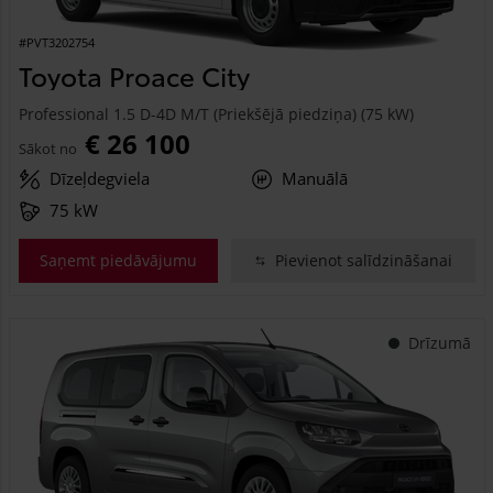
#PVT3202754
Toyota Proace City
Professional 1.5 D-4D M/T (Priekšējā piedziņa) (75 kW)
€ 26 100
Sākot no
Dīzeļdegviela
Manuālā
75 kW
Saņemt piedāvājumu
Pievienot salīdzināšanai
Drīzumā