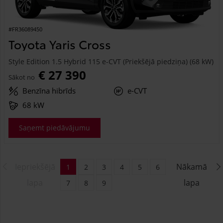
#FR36089450
Toyota Yaris Cross
Style Edition 1.5 Hybrid 115 e-CVT (Priekšējā piedziņa) (68 kW)
€ 27 390
Sākot no
Benzīna hibrīds
e-CVT
68 kW
Saņemt piedāvājumu
Iepriekšējā
Nākamā
1
2
3
4
5
6
lapa
lapa
7
8
9