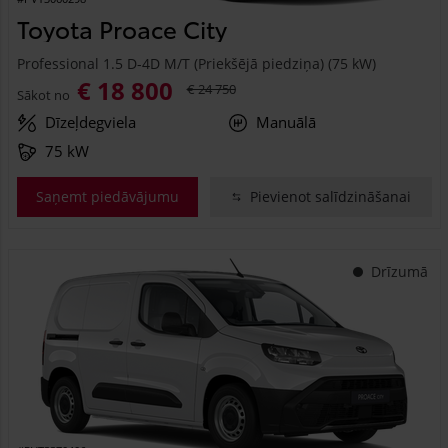
Toyota Proace City
Professional 1.5 D-4D M/T (Priekšējā piedziņa) (75 kW)
€ 18 800
€ 24 750
Sākot no
Dīzeļdegviela
Manuālā
75 kW
Saņemt piedāvājumu
Pievienot salīdzināšanai
Drīzumā