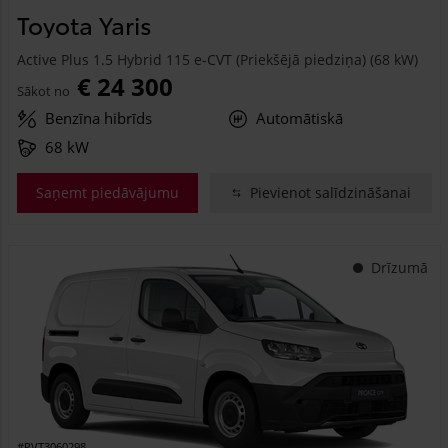
Toyota Yaris
Active Plus 1.5 Hybrid 115 e-CVT (Priekšējā piedziņa) (68 kW)
€ 24 300
Sākot no
Benzīna hibrīds
Automātiskā
68 kW
Saņemt piedāvājumu
Pievienot salīdzināšanai
Drīzumā
#PVT3060298