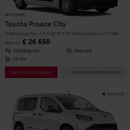
#PVT3295388
Toyota Proace City
Professional Plus 1.5 D-4D M/T (Priekšējā piedziņa) (75 kW)
€ 26 650
Sākot no
Dīzeļdegviela
Manuālā
75 kW
Saņemt piedāvājumu
Pievienot salīdzināšanai
Drīzumā