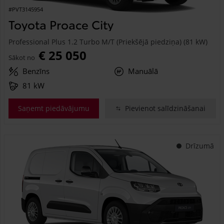
#PVT3145954
Toyota Proace City
Professional Plus 1.2 Turbo M/T (Priekšējā piedziņa) (81 kW)
€ 25 050
Sākot no
Benzīns
Manuālā
81 kW
Saņemt piedāvājumu
Pievienot salīdzināšanai
Drīzumā