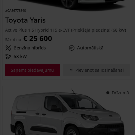
#CA86778840
Toyota Yaris
Active Plus 1.5 Hybrid 115 e-CVT (Priekšējā piedziņa) (68 kW)
€ 25 600
Sākot no
Benzīna hibrīds
Automātiskā
68 kW
Saņemt piedāvājumu
Pievienot salīdzināšanai
Drīzumā