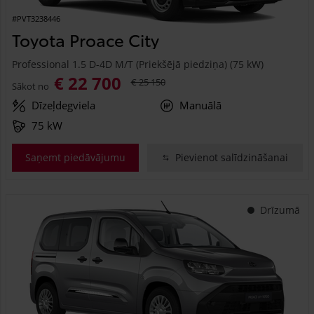
#PVT3238446
Toyota Proace City
Professional 1.5 D-4D M/T (Priekšējā piedziņa) (75 kW)
€ 22 700
€ 25 150
Sākot no
Dīzeļdegviela
Manuālā
75 kW
Saņemt piedāvājumu
Pievienot salīdzināšanai
Drīzumā