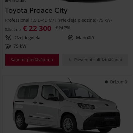
#PVT3370406
Toyota Proace City
Professional 1.5 D-4D M/T (Priekšējā piedziņa) (75 kW)
€ 22 300
€ 24 750
Sākot no
Dīzeļdegviela
Manuālā
75 kW
Saņemt piedāvājumu
Pievienot salīdzināšanai
Drīzumā