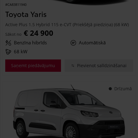
#CA83811940
Toyota Yaris
Active Plus 1.5 Hybrid 115 e-CVT (Priekšējā piedziņa) (68 kW)
€ 24 900
Sākot no
Benzīna hibrīds
Automātiskā
68 kW
Saņemt piedāvājumu
Pievienot salīdzināšanai
Drīzumā