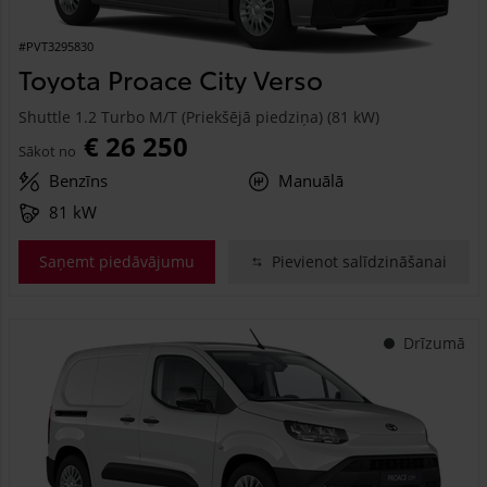
#PVT3295830
Toyota Proace City Verso
Shuttle 1.2 Turbo M/T (Priekšējā piedziņa) (81 kW)
€ 26 250
Sākot no
Benzīns
Manuālā
81 kW
Saņemt piedāvājumu
Pievienot salīdzināšanai
Drīzumā