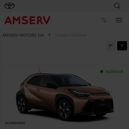
AMSERV MOTORS SIA
Toyota noliktava
Toyota noliktava
Noliktavā
#CA00636840