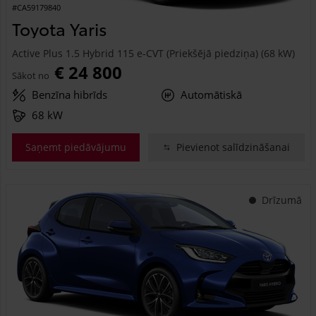
#CA59179840
Toyota Yaris
Active Plus 1.5 Hybrid 115 e-CVT (Priekšējā piedziņa) (68 kW)
€ 24 800
Sākot no
Benzīna hibrīds
Automātiskā
68 kW
Saņemt piedāvājumu
Pievienot salīdzināšanai
Drīzumā