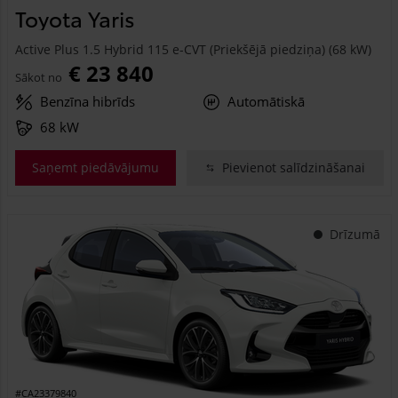
Toyota Yaris
Active Plus 1.5 Hybrid 115 e-CVT (Priekšējā piedziņa) (68 kW)
€ 23 840
Sākot no
Benzīna hibrīds
Automātiskā
68 kW
Saņemt piedāvājumu
Pievienot salīdzināšanai
Drīzumā
#CA23379840