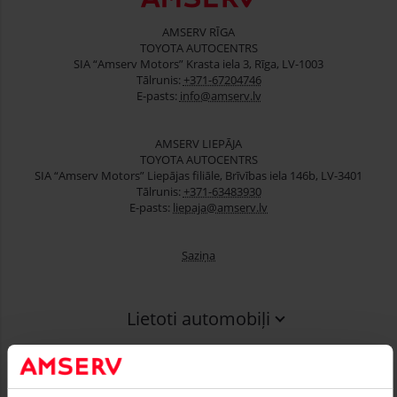
AMSERV RĪGA
TOYOTA AUTOCENTRS
SIA “Amserv Motors” Krasta iela 3, Rīga, LV-1003
Tālrunis:
+371-67204746
E-pasts:
info@amserv.lv
AMSERV LIEPĀJA
TOYOTA AUTOCENTRS
SIA “Amserv Motors” Liepājas filiāle, Brīvības iela 146b, LV-3401
Tālrunis:
+371-63483930
E-pasts:
liepaja@amserv.lv
Saziņa
Lietoti automobiļi
Finansēšana
Serviss