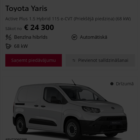
Toyota Yaris
Active Plus 1.5 Hybrid 115 e-CVT (Priekšējā piedziņa) (68 kW)
€ 24 300
Sākot no
Benzīna hibrīds
Automātiskā
68 kW
Saņemt piedāvājumu
Pievienot salīdzināšanai
Drīzumā
#PVT3060298