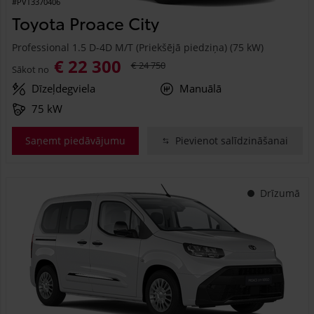
#PVT3370406
Toyota Proace City
Professional 1.5 D-4D M/T (Priekšējā piedziņa) (75 kW)
€ 22 300
€ 24 750
Sākot no
Dīzeļdegviela
Manuālā
75 kW
Saņemt piedāvājumu
Pievienot salīdzināšanai
Drīzumā