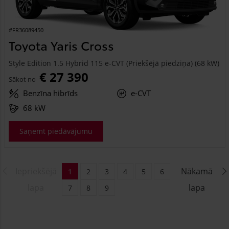
#FR36089450
Toyota Yaris Cross
Style Edition 1.5 Hybrid 115 e-CVT (Priekšējā piedziņa) (68 kW)
€ 27 390
Sākot no
Benzīna hibrīds
e-CVT
68 kW
Saņemt piedāvājumu
Iepriekšējā
Nākamā
1
2
3
4
5
6
lapa
lapa
7
8
9