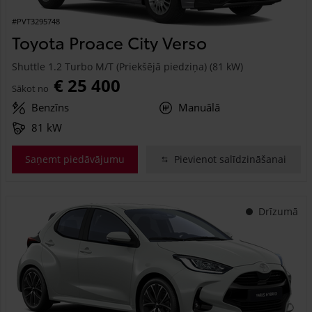
#PVT3295748
Toyota Proace City Verso
Shuttle 1.2 Turbo M/T (Priekšējā piedziņa) (81 kW)
€ 25 400
Sākot no
Benzīns
Manuālā
81 kW
Saņemt piedāvājumu
Pievienot salīdzināšanai
Drīzumā