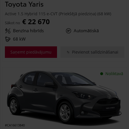
Toyota Yaris
Active 1.5 Hybrid 115 e-CVT (Priekšējā piedziņa) (68 kW)
€ 22 670
Sākot no
Benzīna hibrīds
Automātiskā
68 kW
Saņemt piedāvājumu
Pievienot salīdzināšanai
Noliktavā
#CA16613840