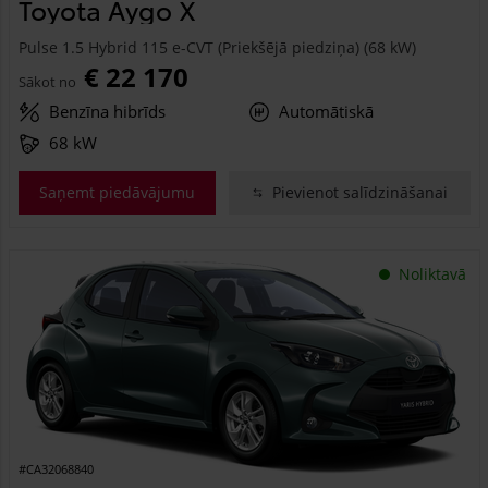
Toyota Aygo X
Pulse 1.5 Hybrid 115 e-CVT (Priekšējā piedziņa) (68 kW)
€ 22 170
Sākot no
Benzīna hibrīds
Automātiskā
68 kW
Saņemt piedāvājumu
Pievienot salīdzināšanai
Noliktavā
#CA32068840