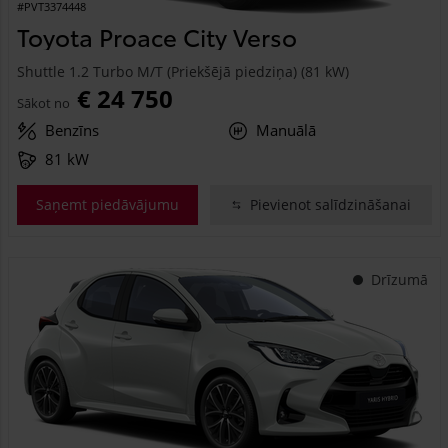
#PVT3374448
Toyota Proace City Verso
Shuttle 1.2 Turbo M/T (Priekšējā piedziņa) (81 kW)
€ 24 750
Sākot no
Benzīns
Manuālā
81 kW
Saņemt piedāvājumu
Pievienot salīdzināšanai
Drīzumā