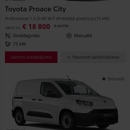
Toyota Proace City
Professional 1.5 D-4D M/T (Priekšējā piedziņa) (75 kW)
€ 18 800
€ 24 750
Sākot no
Dīzeļdegviela
Manuālā
75 kW
Saņemt piedāvājumu
Pievienot salīdzināšanai
Drīzumā