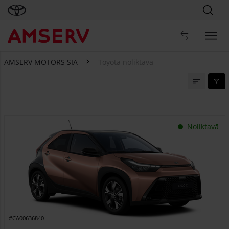
AMSERV MOTORS SIA
Toyota noliktava
Toyota noliktava
Noliktavā
#CA00636840