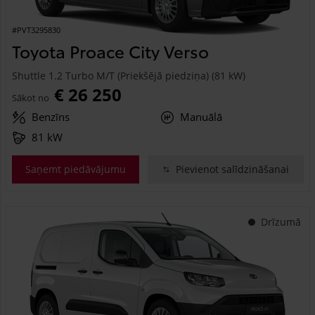
#PVT3295830
Toyota Proace City Verso
Shuttle 1.2 Turbo M/T (Priekšējā piedziņa) (81 kW)
€ 26 250
Sākot no
Benzīns
Manuālā
81 kW
Saņemt piedāvājumu
Pievienot salīdzināšanai
Drīzumā