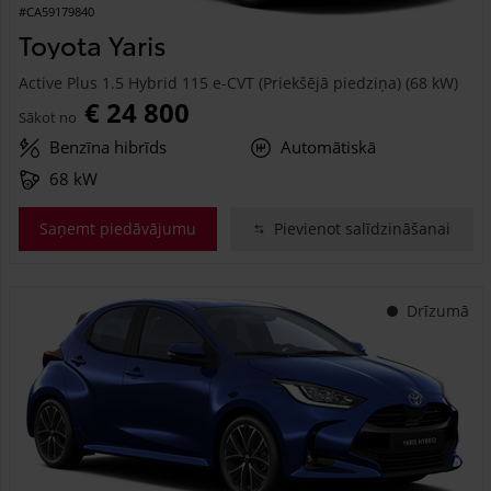
#CA59179840
Toyota Yaris
Active Plus 1.5 Hybrid 115 e-CVT (Priekšējā piedziņa) (68 kW)
€ 24 800
Sākot no
Benzīna hibrīds
Automātiskā
68 kW
Saņemt piedāvājumu
Pievienot salīdzināšanai
Drīzumā