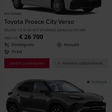
#PVT3295804
Toyota Proace City Verso
Shuttle 1.5 D-4D M/T (Priekšējā piedziņa) (75 kW)
€ 26 700
Sākot no
Dīzeļdegviela
Manuālā
75 kW
Saņemt piedāvājumu
Pievienot salīdzināšanai
Noliktavā