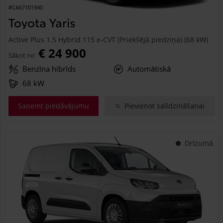
#CA67101940
Toyota Yaris
Active Plus 1.5 Hybrid 115 e-CVT (Priekšējā piedziņa) (68 kW)
€ 24 900
Sākot no
Benzīna hibrīds
Automātiskā
68 kW
Saņemt piedāvājumu
Pievienot salīdzināšanai
Drīzumā