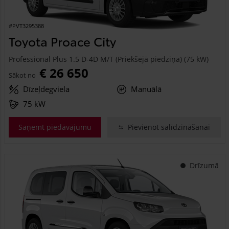
#PVT3295388
Toyota Proace City
Professional Plus 1.5 D-4D M/T (Priekšējā piedziņa) (75 kW)
€ 26 650
Sākot no
Dīzeļdegviela
Manuālā
75 kW
Saņemt piedāvājumu
Pievienot salīdzināšanai
Drīzumā