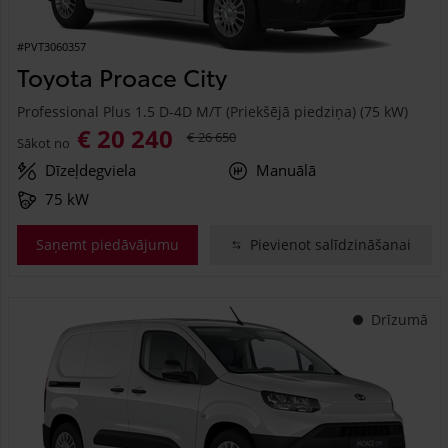
#PVT3060357
Toyota Proace City
Professional Plus 1.5 D-4D M/T (Priekšējā piedziņa) (75 kW)
€ 20 240
€ 26 650
Sākot no
Dīzeļdegviela
Manuālā
75 kW
Saņemt piedāvājumu
Pievienot salīdzināšanai
Drīzumā