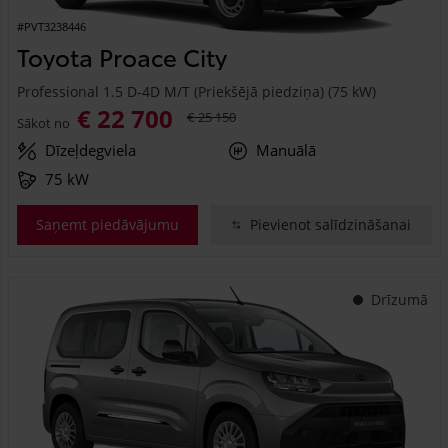
#PVT3238446
Toyota Proace City
Professional 1.5 D-4D M/T (Priekšējā piedziņa) (75 kW)
€ 22 700
€ 25 150
Sākot no
Dīzeļdegviela
Manuālā
75 kW
Saņemt piedāvājumu
Pievienot salīdzināšanai
Drīzumā