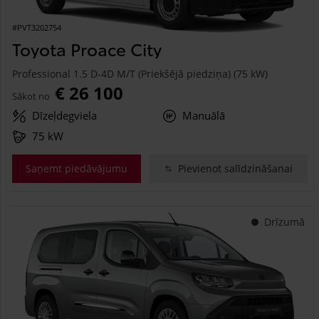
#PVT3202754
Toyota Proace City
Professional 1.5 D-4D M/T (Priekšējā piedziņa) (75 kW)
€ 26 100
Sākot no
Dīzeļdegviela
Manuālā
75 kW
Saņemt piedāvājumu
Pievienot salīdzināšanai
Drīzumā