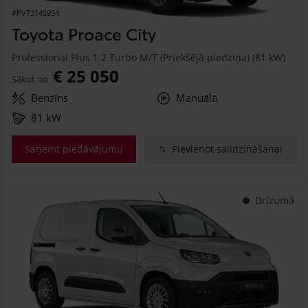
#PVT3145954
Toyota Proace City
Professional Plus 1.2 Turbo M/T (Priekšējā piedziņa) (81 kW)
€ 25 050
Sākot no
Benzīns
Manuālā
81 kW
Saņemt piedāvājumu
Pievienot salīdzināšanai
Drīzumā