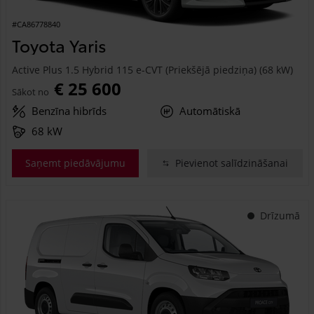
#CA86778840
Toyota Yaris
Active Plus 1.5 Hybrid 115 e-CVT (Priekšējā piedziņa) (68 kW)
€ 25 600
Sākot no
Benzīna hibrīds
Automātiskā
68 kW
Saņemt piedāvājumu
Pievienot salīdzināšanai
Drīzumā