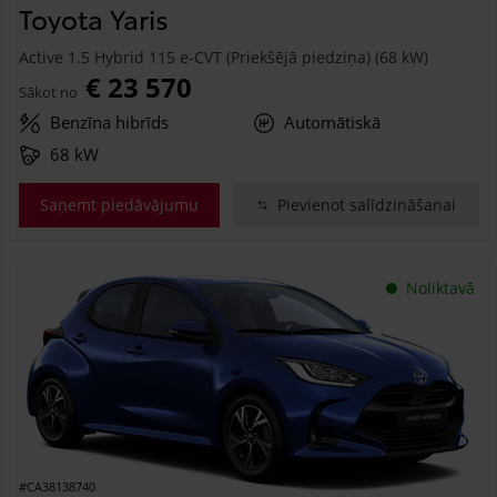
Toyota Yaris
Active 1.5 Hybrid 115 e-CVT (Priekšējā piedziņa) (68 kW)
€ 23 570
Sākot no
Benzīna hibrīds
Automātiskā
68 kW
Saņemt piedāvājumu
Pievienot salīdzināšanai
Noliktavā
#CA38138740