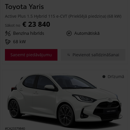
Toyota Yaris
Active Plus 1.5 Hybrid 115 e-CVT (Priekšējā piedziņa) (68 kW)
€ 23 840
Sākot no
Benzīna hibrīds
Automātiskā
68 kW
Saņemt piedāvājumu
Pievienot salīdzināšanai
Drīzumā
#CA23379840