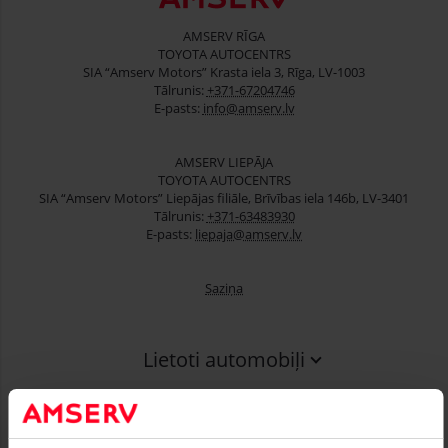
AMSERV RĪGA
TOYOTA AUTOCENTRS
SIA “Amserv Motors” Krasta iela 3, Rīga, LV-1003
Tālrunis:
+371-67204746
E-pasts:
info@amserv.lv
AMSERV LIEPĀJA
TOYOTA AUTOCENTRS
SIA “Amserv Motors” Liepājas filiāle, Brīvības iela 146b, LV-3401
Tālrunis:
+371-63483930
E-pasts:
liepaja@amserv.lv
Saziņa
Lietoti automobiļi
Finansēšana
Serviss