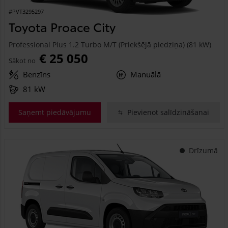
#PVT3295297
Toyota Proace City
Professional Plus 1.2 Turbo M/T (Priekšējā piedziņa) (81 kW)
€ 25 050
Sākot no
Benzīns
Manuālā
81 kW
Saņemt piedāvājumu
Pievienot salīdzināšanai
Drīzumā