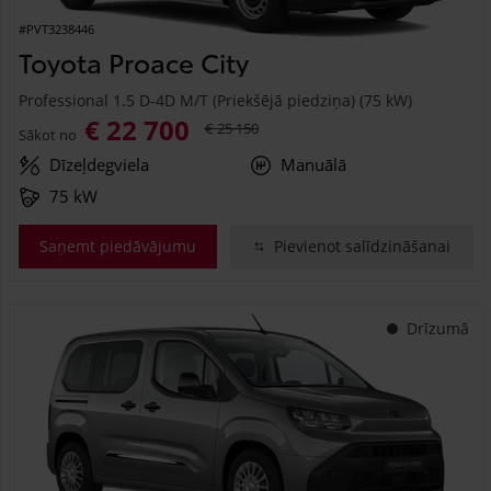
#PVT3238446
Toyota Proace City
Professional 1.5 D-4D M/T (Priekšējā piedziņa) (75 kW)
€ 22 700
€ 25 150
Sākot no
Dīzeļdegviela
Manuālā
75 kW
Saņemt piedāvājumu
Pievienot salīdzināšanai
Drīzumā