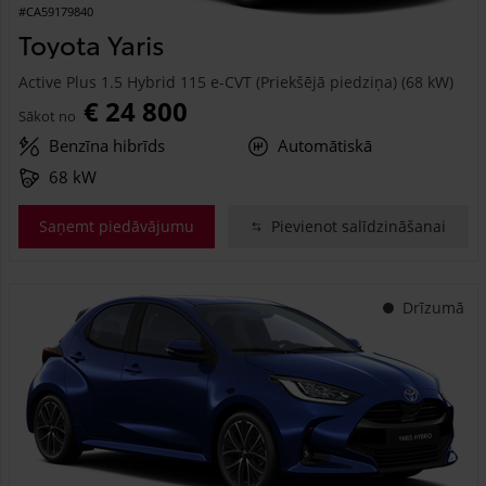
#CA59179840
Toyota Yaris
Active Plus 1.5 Hybrid 115 e-CVT (Priekšējā piedziņa) (68 kW)
€ 24 800
Sākot no
Benzīna hibrīds
Automātiskā
68 kW
Saņemt piedāvājumu
Pievienot salīdzināšanai
Drīzumā