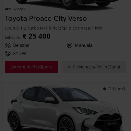
#PVT3295817
Toyota Proace City Verso
Shuttle 1.2 Turbo M/T (Priekšējā piedziņa) (81 kW)
€ 25 400
Sākot no
Benzīns
Manuālā
81 kW
Saņemt piedāvājumu
Pievienot salīdzināšanai
Drīzumā