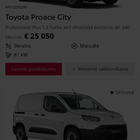
#PVT3295297
Toyota Proace City
Professional Plus 1.2 Turbo M/T (Priekšējā piedziņa) (81 kW)
€ 25 050
Sākot no
Benzīns
Manuālā
81 kW
Saņemt piedāvājumu
Pievienot salīdzināšanai
Drīzumā