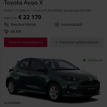
Toyota Aygo X
Pulse 1.5 Hybrid 115 e-CVT (Priekšējā piedziņa) (68 kW)
€ 22 170
Sākot no
Benzīna hibrīds
Automātiskā
68 kW
Saņemt piedāvājumu
Pievienot salīdzināšanai
Noliktavā
#CA32068840