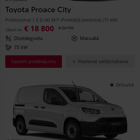
Toyota Proace City
Professional 1.5 D-4D M/T (Priekšējā piedziņa) (75 kW)
€ 18 800
€ 24 750
Sākot no
Dīzeļdegviela
Manuālā
75 kW
Saņemt piedāvājumu
Pievienot salīdzināšanai
Drīzumā