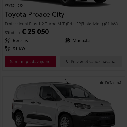
#PVT3145954
Toyota Proace City
Professional Plus 1.2 Turbo M/T (Priekšējā piedziņa) (81 kW)
€ 25 050
Sākot no
Benzīns
Manuālā
81 kW
Saņemt piedāvājumu
Pievienot salīdzināšanai
Drīzumā