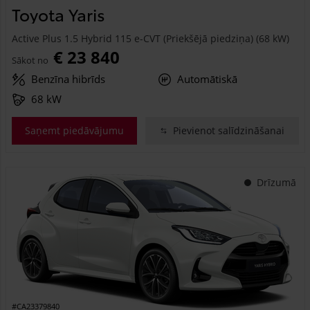
Toyota Yaris
Active Plus 1.5 Hybrid 115 e-CVT (Priekšējā piedziņa) (68 kW)
€ 23 840
Sākot no
Benzīna hibrīds
Automātiskā
68 kW
Saņemt piedāvājumu
Pievienot salīdzināšanai
Drīzumā
#CA23379840