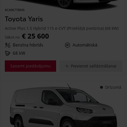
#CA86778840
Toyota Yaris
Active Plus 1.5 Hybrid 115 e-CVT (Priekšējā piedziņa) (68 kW)
€ 25 600
Sākot no
Benzīna hibrīds
Automātiskā
68 kW
Saņemt piedāvājumu
Pievienot salīdzināšanai
Drīzumā