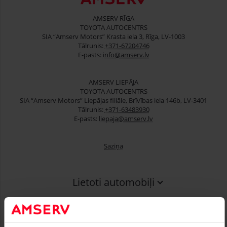
AMSERV RĪGA
TOYOTA AUTOCENTRS
SIA “Amserv Motors” Krasta iela 3, Rīga, LV-1003
Tālrunis:
+371-67204746
E-pasts:
info@amserv.lv
AMSERV LIEPĀJA
TOYOTA AUTOCENTRS
SIA “Amserv Motors” Liepājas filiāle, Brīvības iela 146b, LV-3401
Tālrunis:
+371-63483930
E-pasts:
liepaja@amserv.lv
Saziņa
Lietoti automobiļi
Finansēšana
Serviss