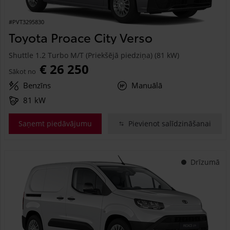
#PVT3295830
Toyota Proace City Verso
Shuttle 1.2 Turbo M/T (Priekšējā piedziņa) (81 kW)
€ 26 250
Sākot no
Benzīns
Manuālā
81 kW
Saņemt piedāvājumu
Pievienot salīdzināšanai
Drīzumā