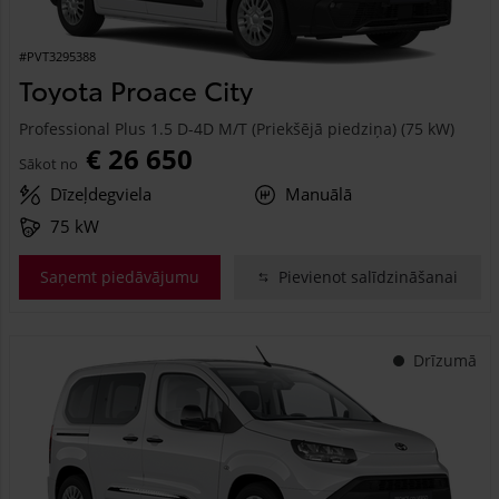
#PVT3295388
Toyota Proace City
Professional Plus 1.5 D-4D M/T (Priekšējā piedziņa) (75 kW)
€ 26 650
Sākot no
Dīzeļdegviela
Manuālā
75 kW
Saņemt piedāvājumu
Pievienot salīdzināšanai
Drīzumā