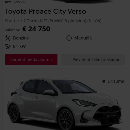
#PVT3295825
Toyota Proace City Verso
Shuttle 1.2 Turbo M/T (Priekšējā piedziņa) (81 kW)
€ 24 750
Sākot no
Benzīns
Manuālā
81 kW
Saņemt piedāvājumu
Pievienot salīdzināšanai
Drīzumā