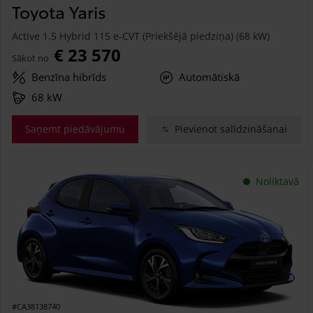
Toyota Yaris
Active 1.5 Hybrid 115 e-CVT (Priekšējā piedziņa) (68 kW)
€ 23 570
Sākot no
Benzīna hibrīds
Automātiskā
68 kW
Saņemt piedāvājumu
Pievienot salīdzināšanai
Noliktavā
#CA38138740