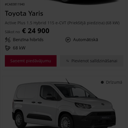
#CA83811940
Toyota Yaris
Active Plus 1.5 Hybrid 115 e-CVT (Priekšējā piedziņa) (68 kW)
€ 24 900
Sākot no
Benzīna hibrīds
Automātiskā
68 kW
Saņemt piedāvājumu
Pievienot salīdzināšanai
Drīzumā