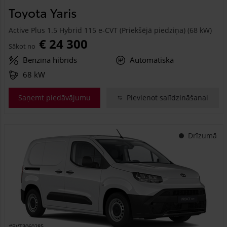
Toyota Yaris
Active Plus 1.5 Hybrid 115 e-CVT (Priekšējā piedziņa) (68 kW)
€ 24 300
Sākot no
Benzīna hibrīds
Automātiskā
68 kW
Saņemt piedāvājumu
Pievienot salīdzināšanai
Drīzumā
#PVT3060285