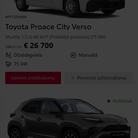
#PVT3295804
Toyota Proace City Verso
Shuttle 1.5 D-4D M/T (Priekšējā piedziņa) (75 kW)
€ 26 700
Sākot no
Dīzeļdegviela
Manuālā
75 kW
Saņemt piedāvājumu
Pievienot salīdzināšanai
Noliktavā