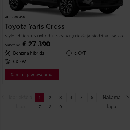
#FR36089450
Toyota Yaris Cross
Style Edition 1.5 Hybrid 115 e-CVT (Priekšējā piedziņa) (68 kW)
€ 27 390
Sākot no
Benzīna hibrīds
e-CVT
68 kW
Saņemt piedāvājumu
Iepriekšējā
Nākamā
1
2
3
4
5
6
lapa
lapa
7
8
9