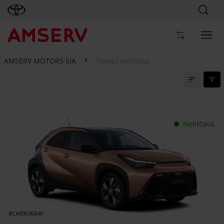
AMSERV MOTORS SIA
Toyota noliktava
Toyota noliktava
Noliktavā
#CA00636840