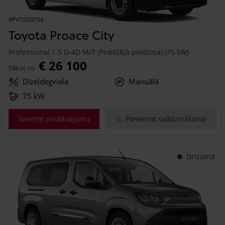
#PVT3202754
Toyota Proace City
Professional 1.5 D-4D M/T (Priekšējā piedziņa) (75 kW)
€ 26 100
Sākot no
Dīzeļdegviela
Manuālā
75 kW
Saņemt piedāvājumu
Pievienot salīdzināšanai
Drīzumā