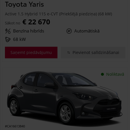
Toyota Yaris
Active 1.5 Hybrid 115 e-CVT (Priekšējā piedziņa) (68 kW)
€ 22 670
Sākot no
Benzīna hibrīds
Automātiskā
68 kW
Saņemt piedāvājumu
Pievienot salīdzināšanai
Noliktavā
#CA16613840