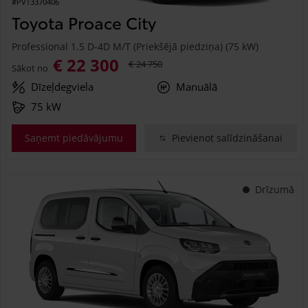
#PVT3370406
Toyota Proace City
Professional 1.5 D-4D M/T (Priekšējā piedziņa) (75 kW)
€ 22 300
€ 24 750
Sākot no
Dīzeļdegviela
Manuālā
75 kW
Saņemt piedāvājumu
Pievienot salīdzināšanai
Drīzumā