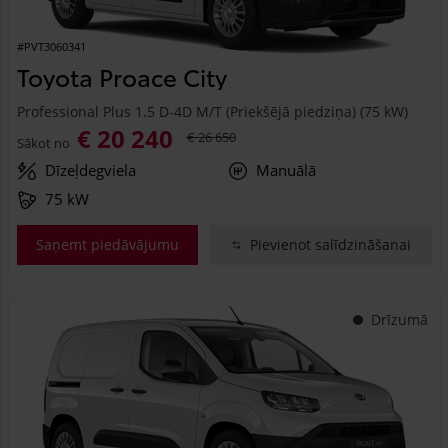
#PVT3060341
Toyota Proace City
Professional Plus 1.5 D-4D M/T (Priekšējā piedziņa) (75 kW)
€ 20 240
€ 26 650
Sākot no
Dīzeļdegviela
Manuālā
75 kW
Saņemt piedāvājumu
Pievienot salīdzināšanai
Drīzumā