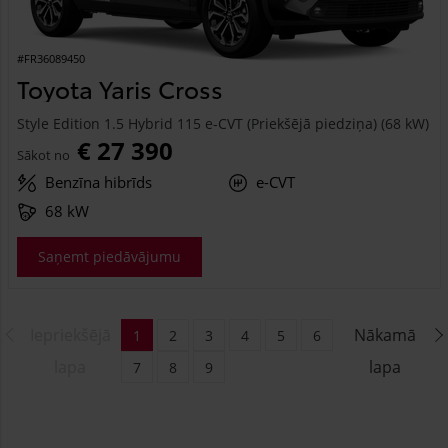
#FR36089450
Toyota Yaris Cross
Style Edition 1.5 Hybrid 115 e-CVT (Priekšējā piedziņa) (68 kW)
€ 27 390
Sākot no
Benzīna hibrīds
e-CVT
68 kW
Saņemt piedāvājumu
Iepriekšējā
Nākamā
1
2
3
4
5
6
lapa
lapa
7
8
9