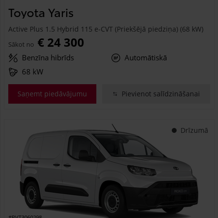
Toyota Yaris
Active Plus 1.5 Hybrid 115 e-CVT (Priekšējā piedziņa) (68 kW)
€ 24 300
Sākot no
Benzīna hibrīds
Automātiskā
68 kW
Saņemt piedāvājumu
Pievienot salīdzināšanai
Drīzumā
#PVT3060298