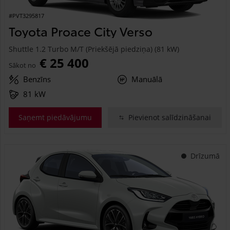
#PVT3295817
Toyota Proace City Verso
Shuttle 1.2 Turbo M/T (Priekšējā piedziņa) (81 kW)
€ 25 400
Sākot no
Benzīns
Manuālā
81 kW
Saņemt piedāvājumu
Pievienot salīdzināšanai
Drīzumā