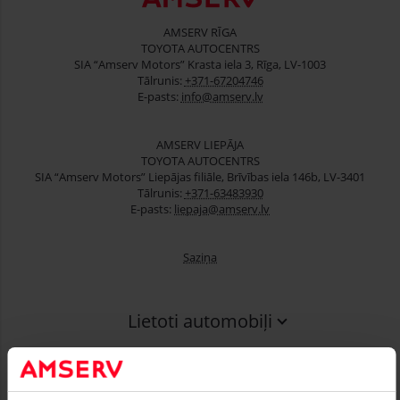
AMSERV RĪGA
TOYOTA AUTOCENTRS
SIA “Amserv Motors” Krasta iela 3, Rīga, LV-1003
Tālrunis:
+371-67204746
E-pasts:
info@amserv.lv
AMSERV LIEPĀJA
TOYOTA AUTOCENTRS
SIA “Amserv Motors” Liepājas filiāle, Brīvības iela 146b, LV-3401
Tālrunis:
+371-63483930
E-pasts:
liepaja@amserv.lv
Saziņa
Lietoti automobiļi
Finansēšana
Serviss