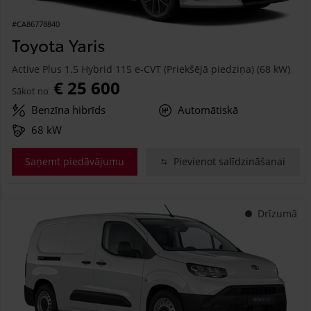
#CA86778840
Toyota Yaris
Active Plus 1.5 Hybrid 115 e-CVT (Priekšējā piedziņa) (68 kW)
€ 25 600
Sākot no
Benzīna hibrīds
Automātiskā
68 kW
Saņemt piedāvājumu
Pievienot salīdzināšanai
Drīzumā