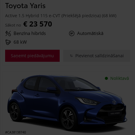
Toyota Yaris
Active 1.5 Hybrid 115 e-CVT (Priekšējā piedziņa) (68 kW)
€ 23 570
Sākot no
Benzīna hibrīds
Automātiskā
68 kW
Saņemt piedāvājumu
Pievienot salīdzināšanai
Noliktavā
#CA38138740