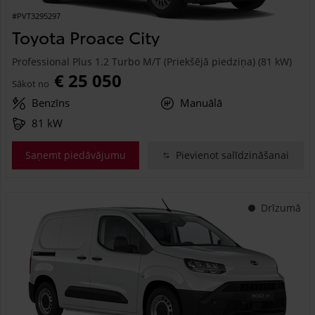
#PVT3295297
Toyota Proace City
Professional Plus 1.2 Turbo M/T (Priekšējā piedziņa) (81 kW)
€ 25 050
Sākot no
Benzīns
Manuālā
81 kW
Saņemt piedāvājumu
Pievienot salīdzināšanai
Drīzumā