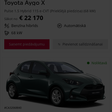
Toyota Aygo X
Pulse 1.5 Hybrid 115 e-CVT (Priekšējā piedziņa) (68 kW)
€ 22 170
Sākot no
Benzīna hibrīds
Automātiskā
68 kW
Saņemt piedāvājumu
Pievienot salīdzināšanai
Noliktavā
#CA32068840