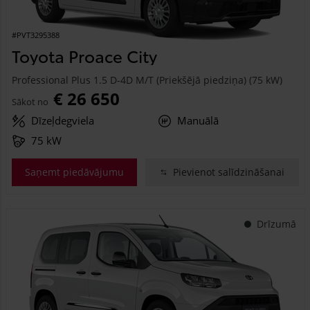
#PVT3295388
Toyota Proace City
Professional Plus 1.5 D-4D M/T (Priekšējā piedziņa) (75 kW)
€ 26 650
Sākot no
Dīzeļdegviela
Manuālā
75 kW
Saņemt piedāvājumu
Pievienot salīdzināšanai
Drīzumā