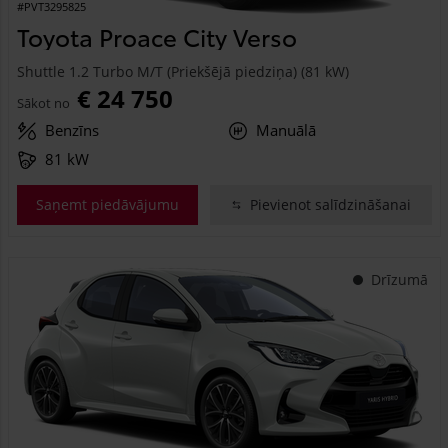
#PVT3295825
Toyota Proace City Verso
Shuttle 1.2 Turbo M/T (Priekšējā piedziņa) (81 kW)
€ 24 750
Sākot no
Benzīns
Manuālā
81 kW
Saņemt piedāvājumu
Pievienot salīdzināšanai
Drīzumā