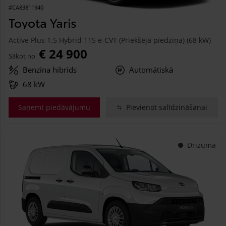
#CA83811940
Toyota Yaris
Active Plus 1.5 Hybrid 115 e-CVT (Priekšējā piedziņa) (68 kW)
€ 24 900
Sākot no
Benzīna hibrīds
Automātiskā
68 kW
Saņemt piedāvājumu
Pievienot salīdzināšanai
Drīzumā