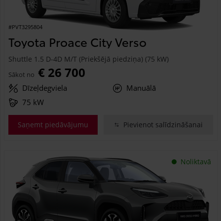
#PVT3295804
Toyota Proace City Verso
Shuttle 1.5 D-4D M/T (Priekšējā piedziņa) (75 kW)
€ 26 700
Sākot no
Dīzeļdegviela
Manuālā
75 kW
Saņemt piedāvājumu
Pievienot salīdzināšanai
Noliktavā