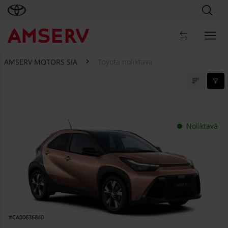
AMSERV MOTORS SIA
Toyota noliktava
Toyota noliktava
Noliktavā
#CA00636840