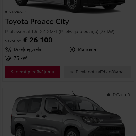
#PVT3202754
Toyota Proace City
Professional 1.5 D-4D M/T (Priekšējā piedziņa) (75 kW)
€ 26 100
Sākot no
Dīzeļdegviela
Manuālā
75 kW
Saņemt piedāvājumu
Pievienot salīdzināšanai
Drīzumā