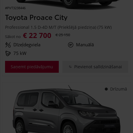
#PVT3238446
Toyota Proace City
Professional 1.5 D-4D M/T (Priekšējā piedziņa) (75 kW)
€ 22 700
€ 25 150
Sākot no
Dīzeļdegviela
Manuālā
75 kW
Saņemt piedāvājumu
Pievienot salīdzināšanai
Drīzumā