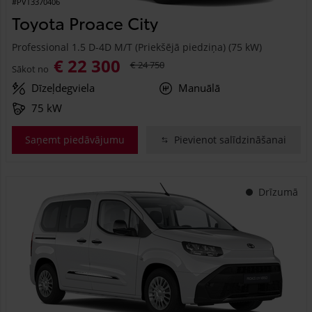
#PVT3370406
Toyota Proace City
Professional 1.5 D-4D M/T (Priekšējā piedziņa) (75 kW)
€ 22 300
€ 24 750
Sākot no
Dīzeļdegviela
Manuālā
75 kW
Saņemt piedāvājumu
Pievienot salīdzināšanai
Drīzumā