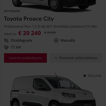
#PVT3060387
Toyota Proace City
Professional Plus 1.5 D-4D M/T (Priekšējā piedziņa) (75 kW)
€ 20 240
€ 26 650
Sākot no
Dīzeļdegviela
Manuālā
75 kW
Saņemt piedāvājumu
Pievienot salīdzināšanai
Drīzumā