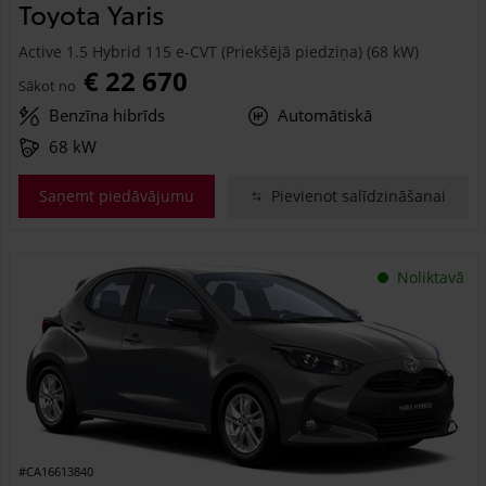
Toyota Yaris
Active 1.5 Hybrid 115 e-CVT (Priekšējā piedziņa) (68 kW)
€ 22 670
Sākot no
Benzīna hibrīds
Automātiskā
68 kW
Saņemt piedāvājumu
Pievienot salīdzināšanai
Noliktavā
#CA16613840