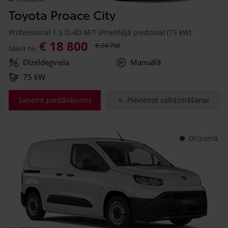
Toyota Proace City
Professional 1.5 D-4D M/T (Priekšējā piedziņa) (75 kW)
€ 18 800
€ 24 750
Sākot no
Dīzeļdegviela
Manuālā
75 kW
Saņemt piedāvājumu
Pievienot salīdzināšanai
Drīzumā