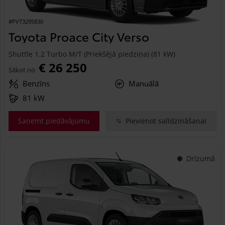
#PVT3295830
Toyota Proace City Verso
Shuttle 1.2 Turbo M/T (Priekšējā piedziņa) (81 kW)
€ 26 250
Sākot no
Benzīns
Manuālā
81 kW
Saņemt piedāvājumu
Pievienot salīdzināšanai
Drīzumā