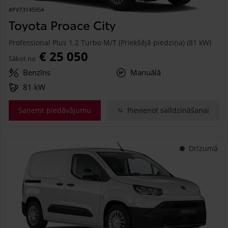
#PVT3145954
Toyota Proace City
Professional Plus 1.2 Turbo M/T (Priekšējā piedziņa) (81 kW)
€ 25 050
Sākot no
Benzīns
Manuālā
81 kW
Saņemt piedāvājumu
Pievienot salīdzināšanai
Drīzumā