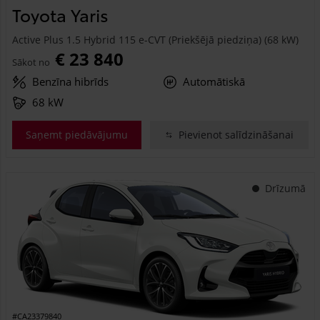
Toyota Yaris
Active Plus 1.5 Hybrid 115 e-CVT (Priekšējā piedziņa) (68 kW)
€ 23 840
Sākot no
Benzīna hibrīds
Automātiskā
68 kW
Saņemt piedāvājumu
Pievienot salīdzināšanai
Drīzumā
#CA23379840