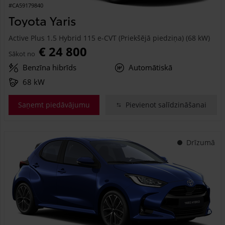
#CA59179840
Toyota Yaris
Active Plus 1.5 Hybrid 115 e-CVT (Priekšējā piedziņa) (68 kW)
€ 24 800
Sākot no
Benzīna hibrīds
Automātiskā
68 kW
Saņemt piedāvājumu
Pievienot salīdzināšanai
Drīzumā