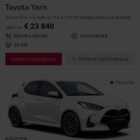
Toyota Yaris
Active Plus 1.5 Hybrid 115 e-CVT (Priekšējā piedziņa) (68 kW)
€ 23 840
Sākot no
Benzīna hibrīds
Automātiskā
68 kW
Saņemt piedāvājumu
Pievienot salīdzināšanai
Drīzumā
#CA23379840