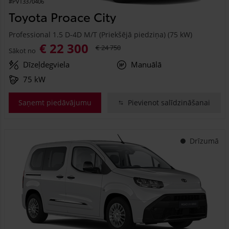
#PVT3370406
Toyota Proace City
Professional 1.5 D-4D M/T (Priekšējā piedziņa) (75 kW)
€ 22 300
€ 24 750
Sākot no
Dīzeļdegviela
Manuālā
75 kW
Saņemt piedāvājumu
Pievienot salīdzināšanai
Drīzumā