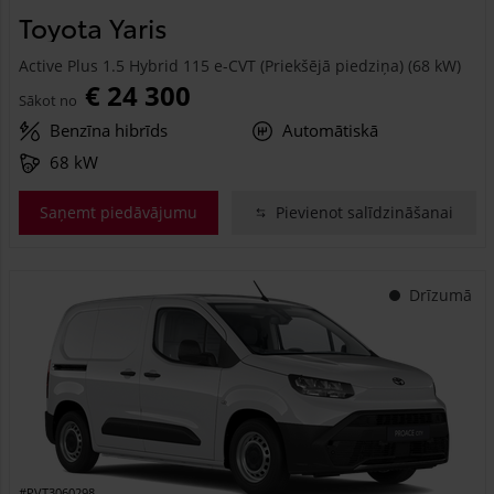
Toyota Yaris
Active Plus 1.5 Hybrid 115 e-CVT (Priekšējā piedziņa) (68 kW)
€ 24 300
Sākot no
Benzīna hibrīds
Automātiskā
68 kW
Saņemt piedāvājumu
Pievienot salīdzināšanai
Drīzumā
#PVT3060298