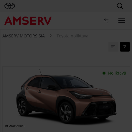
AMSERV MOTORS SIA
Toyota noliktava
Toyota noliktava
Noliktavā
#CA00636840