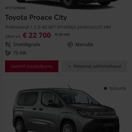
#PVT3238446
Toyota Proace City
Professional 1.5 D-4D M/T (Priekšējā piedziņa) (75 kW)
€ 22 700
€ 25 150
Sākot no
Dīzeļdegviela
Manuālā
75 kW
Saņemt piedāvājumu
Pievienot salīdzināšanai
Drīzumā