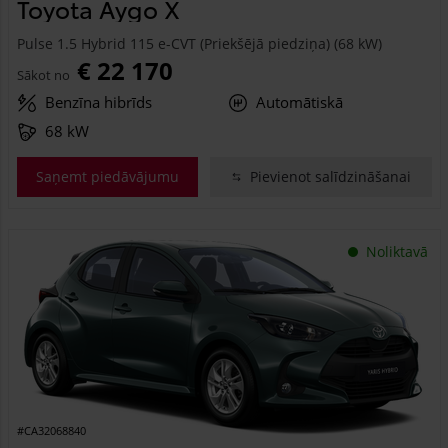
Toyota Aygo X
Pulse 1.5 Hybrid 115 e-CVT (Priekšējā piedziņa) (68 kW)
€ 22 170
Sākot no
Benzīna hibrīds
Automātiskā
68 kW
Saņemt piedāvājumu
Pievienot salīdzināšanai
Noliktavā
#CA32068840