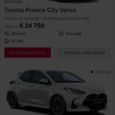
#PVT3374448
Toyota Proace City Verso
Shuttle 1.2 Turbo M/T (Priekšējā piedziņa) (81 kW)
€ 24 750
Sākot no
Benzīns
Manuālā
81 kW
Saņemt piedāvājumu
Pievienot salīdzināšanai
Drīzumā