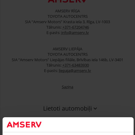
AMSERV RĪGA
TOYOTA AUTOCENTRS
SIA “Amserv Motors” Krasta iela 3, Rīga, LV-1003
Tālrunis:
+371-67204746
E-pasts:
info@amserv.lv
AMSERV LIEPĀJA
TOYOTA AUTOCENTRS
SIA “Amserv Motors” Liepājas filiāle, Brīvības iela 146b, LV-3401
Tālrunis:
+371-63483930
E-pasts:
liepaja@amserv.lv
Saziņa
Lietoti automobiļi
Finansēšana
Serviss