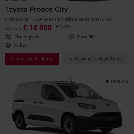
Toyota Proace City
Professional 1.5 D-4D M/T (Priekšējā piedziņa) (75 kW)
€ 18 800
€ 24 750
Sākot no
Dīzeļdegviela
Manuālā
75 kW
Saņemt piedāvājumu
Pievienot salīdzināšanai
Drīzumā