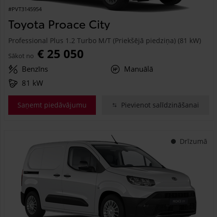
#PVT3145954
Toyota Proace City
Professional Plus 1.2 Turbo M/T (Priekšējā piedziņa) (81 kW)
€ 25 050
Sākot no
Benzīns
Manuālā
81 kW
Saņemt piedāvājumu
Pievienot salīdzināšanai
Drīzumā