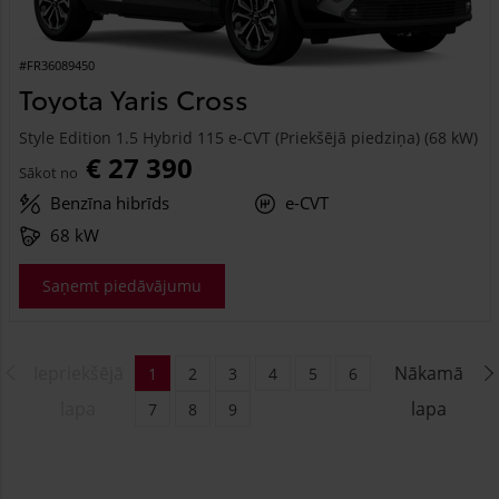
#FR36089450
Toyota Yaris Cross
Style Edition 1.5 Hybrid 115 e-CVT (Priekšējā piedziņa) (68 kW)
€ 27 390
Sākot no
Benzīna hibrīds
e-CVT
68 kW
Saņemt piedāvājumu
Iepriekšējā
Nākamā
1
2
3
4
5
6
lapa
lapa
7
8
9