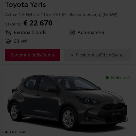
Toyota Yaris
Active 1.5 Hybrid 115 e-CVT (Priekšējā piedziņa) (68 kW)
€ 22 670
Sākot no
Benzīna hibrīds
Automātiskā
68 kW
Saņemt piedāvājumu
Pievienot salīdzināšanai
Noliktavā
#CA16613840