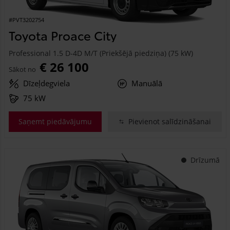
#PVT3202754
Toyota Proace City
Professional 1.5 D-4D M/T (Priekšējā piedziņa) (75 kW)
€ 26 100
Sākot no
Dīzeļdegviela
Manuālā
75 kW
Saņemt piedāvājumu
Pievienot salīdzināšanai
Drīzumā