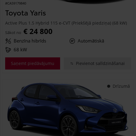
#CA59179840
Toyota Yaris
Active Plus 1.5 Hybrid 115 e-CVT (Priekšējā piedziņa) (68 kW)
€ 24 800
Sākot no
Benzīna hibrīds
Automātiskā
68 kW
Saņemt piedāvājumu
Pievienot salīdzināšanai
Drīzumā