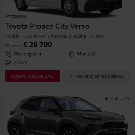
#PVT3295804
Toyota Proace City Verso
Shuttle 1.5 D-4D M/T (Priekšējā piedziņa) (75 kW)
€ 26 700
Sākot no
Dīzeļdegviela
Manuālā
75 kW
Saņemt piedāvājumu
Pievienot salīdzināšanai
Noliktavā