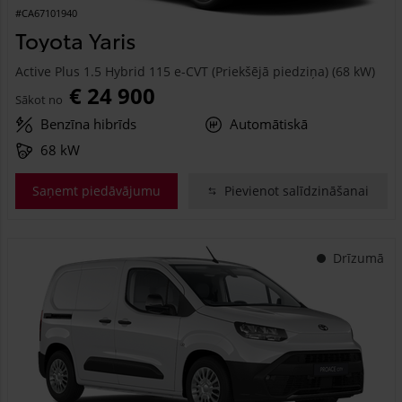
#CA67101940
Toyota Yaris
Active Plus 1.5 Hybrid 115 e-CVT (Priekšējā piedziņa) (68 kW)
€ 24 900
Sākot no
Benzīna hibrīds
Automātiskā
68 kW
Saņemt piedāvājumu
Pievienot salīdzināšanai
Drīzumā