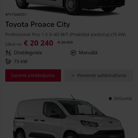
#PVT3060357
Toyota Proace City
Professional Plus 1.5 D-4D M/T (Priekšējā piedziņa) (75 kW)
€ 20 240
€ 26 650
Sākot no
Dīzeļdegviela
Manuālā
75 kW
Saņemt piedāvājumu
Pievienot salīdzināšanai
Drīzumā