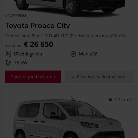
#PVT3295388
Toyota Proace City
Professional Plus 1.5 D-4D M/T (Priekšējā piedziņa) (75 kW)
€ 26 650
Sākot no
Dīzeļdegviela
Manuālā
75 kW
Saņemt piedāvājumu
Pievienot salīdzināšanai
Drīzumā