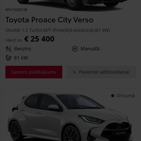
#PVT3295748
Toyota Proace City Verso
Shuttle 1.2 Turbo M/T (Priekšējā piedziņa) (81 kW)
€ 25 400
Sākot no
Benzīns
Manuālā
81 kW
Saņemt piedāvājumu
Pievienot salīdzināšanai
Drīzumā