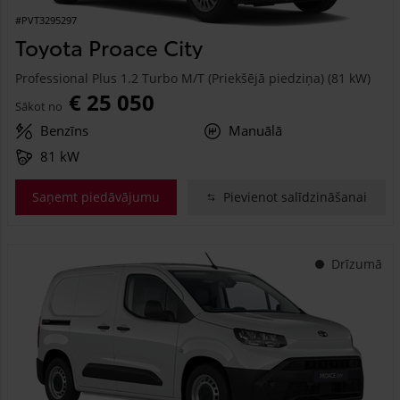
#PVT3295297
Toyota Proace City
Professional Plus 1.2 Turbo M/T (Priekšējā piedziņa) (81 kW)
€ 25 050
Sākot no
Benzīns
Manuālā
81 kW
Saņemt piedāvājumu
Pievienot salīdzināšanai
Drīzumā