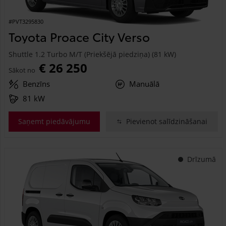
#PVT3295830
Toyota Proace City Verso
Shuttle 1.2 Turbo M/T (Priekšējā piedziņa) (81 kW)
€ 26 250
Sākot no
Benzīns
Manuālā
81 kW
Saņemt piedāvājumu
Pievienot salīdzināšanai
Drīzumā