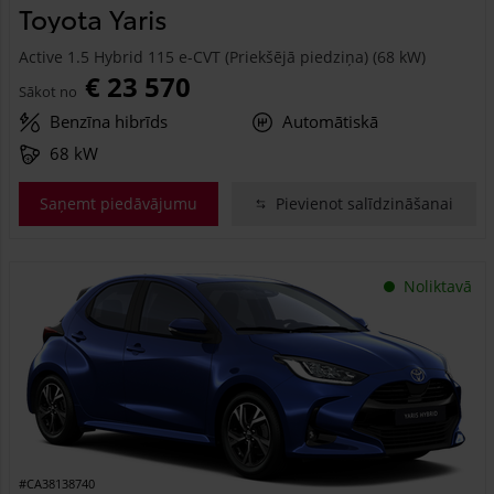
Toyota Yaris
Active 1.5 Hybrid 115 e-CVT (Priekšējā piedziņa) (68 kW)
€ 23 570
Sākot no
Benzīna hibrīds
Automātiskā
68 kW
Saņemt piedāvājumu
Pievienot salīdzināšanai
Noliktavā
#CA38138740