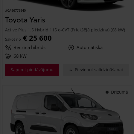
#CA86778840
Toyota Yaris
Active Plus 1.5 Hybrid 115 e-CVT (Priekšējā piedziņa) (68 kW)
€ 25 600
Sākot no
Benzīna hibrīds
Automātiskā
68 kW
Saņemt piedāvājumu
Pievienot salīdzināšanai
Drīzumā