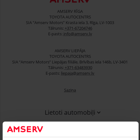
AMSERV RĪGA
TOYOTA AUTOCENTRS
SIA “Amserv Motors” Krasta iela 3, Rīga, LV-1003
Tālrunis:
+371-67204746
E-pasts:
info@amserv.lv
AMSERV LIEPĀJA
TOYOTA AUTOCENTRS
SIA “Amserv Motors” Liepājas filiāle, Brīvības iela 146b, LV-3401
Tālrunis:
+371-63483930
E-pasts:
liepaja@amserv.lv
Saziņa
Lietoti automobiļi
Finansēšana
Serviss