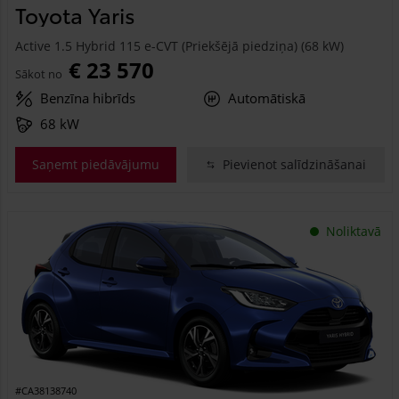
Toyota Yaris
Active 1.5 Hybrid 115 e-CVT (Priekšējā piedziņa) (68 kW)
€ 23 570
Sākot no
Benzīna hibrīds
Automātiskā
68 kW
Saņemt piedāvājumu
Pievienot salīdzināšanai
Noliktavā
#CA38138740