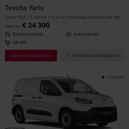
Toyota Yaris
Active Plus 1.5 Hybrid 115 e-CVT (Priekšējā piedziņa) (68 kW)
€ 24 300
Sākot no
Benzīna hibrīds
Automātiskā
68 kW
Saņemt piedāvājumu
Pievienot salīdzināšanai
Drīzumā
#PVT3060298