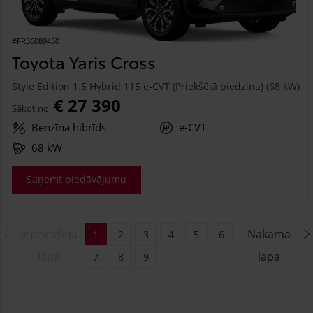
#FR36089450
Toyota Yaris Cross
Style Edition 1.5 Hybrid 115 e-CVT (Priekšējā piedziņa) (68 kW)
€ 27 390
Sākot no
Benzīna hibrīds
e-CVT
68 kW
Saņemt piedāvājumu
Iepriekšējā
Nākamā
1
2
3
4
5
6
lapa
lapa
7
8
9