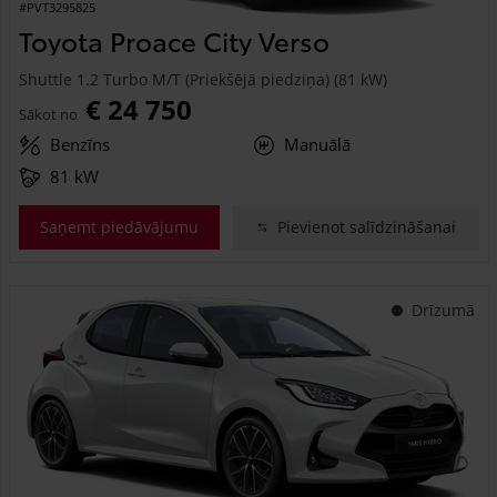
#PVT3295825
Toyota Proace City Verso
Shuttle 1.2 Turbo M/T (Priekšējā piedziņa) (81 kW)
€ 24 750
Sākot no
Benzīns
Manuālā
81 kW
Saņemt piedāvājumu
Pievienot salīdzināšanai
Drīzumā