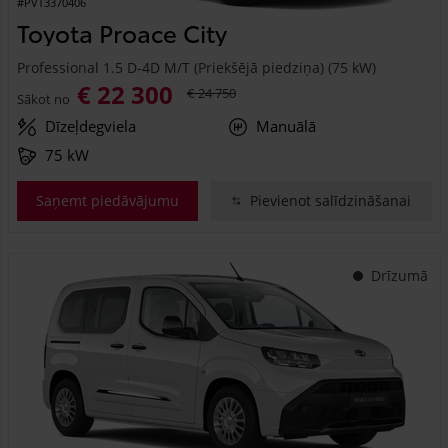
#PVT3370406
Toyota Proace City
Professional 1.5 D-4D M/T (Priekšējā piedziņa) (75 kW)
€ 22 300
€ 24 750
Sākot no
Dīzeļdegviela
Manuālā
75 kW
Saņemt piedāvājumu
Pievienot salīdzināšanai
Drīzumā