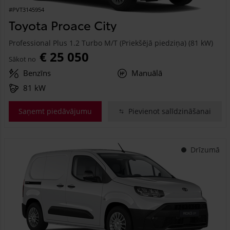
#PVT3145954
Toyota Proace City
Professional Plus 1.2 Turbo M/T (Priekšējā piedziņa) (81 kW)
€ 25 050
Sākot no
Benzīns
Manuālā
81 kW
Saņemt piedāvājumu
Pievienot salīdzināšanai
Drīzumā