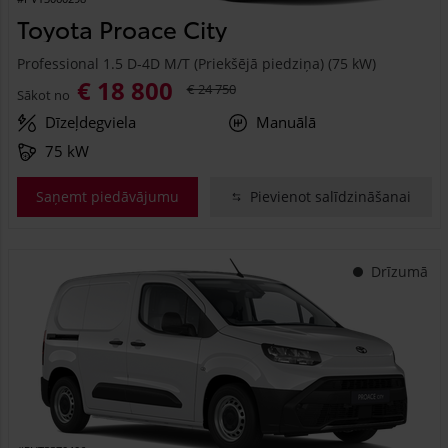
Toyota Proace City
Professional 1.5 D-4D M/T (Priekšējā piedziņa) (75 kW)
€ 18 800
€ 24 750
Sākot no
Dīzeļdegviela
Manuālā
75 kW
Saņemt piedāvājumu
Pievienot salīdzināšanai
Drīzumā