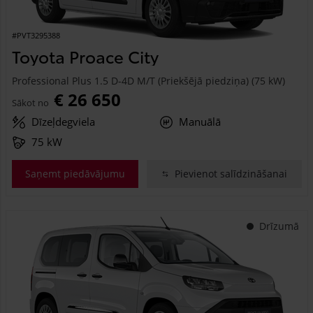
#PVT3295388
Toyota Proace City
Professional Plus 1.5 D-4D M/T (Priekšējā piedziņa) (75 kW)
€ 26 650
Sākot no
Dīzeļdegviela
Manuālā
75 kW
Saņemt piedāvājumu
Pievienot salīdzināšanai
Drīzumā