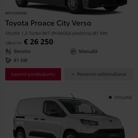
#PVT3295830
Toyota Proace City Verso
Shuttle 1.2 Turbo M/T (Priekšējā piedziņa) (81 kW)
€ 26 250
Sākot no
Benzīns
Manuālā
81 kW
Saņemt piedāvājumu
Pievienot salīdzināšanai
Drīzumā