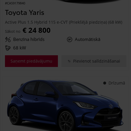
#CA59179840
Toyota Yaris
Active Plus 1.5 Hybrid 115 e-CVT (Priekšējā piedziņa) (68 kW)
€ 24 800
Sākot no
Benzīna hibrīds
Automātiskā
68 kW
Saņemt piedāvājumu
Pievienot salīdzināšanai
Drīzumā