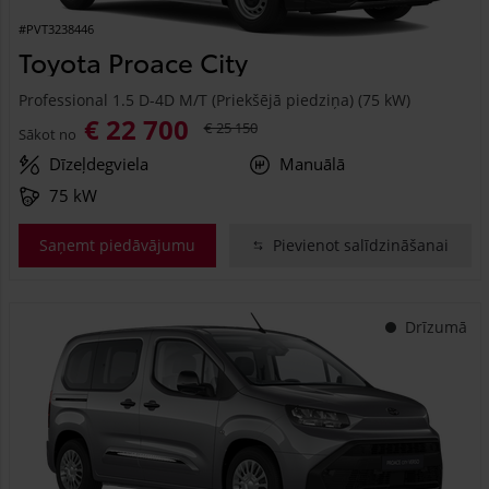
#PVT3238446
Toyota Proace City
Professional 1.5 D-4D M/T (Priekšējā piedziņa) (75 kW)
€ 22 700
€ 25 150
Sākot no
Dīzeļdegviela
Manuālā
75 kW
Saņemt piedāvājumu
Pievienot salīdzināšanai
Drīzumā