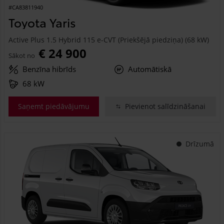
#CA83811940
Toyota Yaris
Active Plus 1.5 Hybrid 115 e-CVT (Priekšējā piedziņa) (68 kW)
€ 24 900
Sākot no
Benzīna hibrīds
Automātiskā
68 kW
Saņemt piedāvājumu
Pievienot salīdzināšanai
Drīzumā