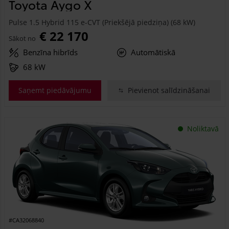
Toyota Aygo X
Pulse 1.5 Hybrid 115 e-CVT (Priekšējā piedziņa) (68 kW)
€ 22 170
Sākot no
Benzīna hibrīds
Automātiskā
68 kW
Saņemt piedāvājumu
Pievienot salīdzināšanai
Noliktavā
#CA32068840