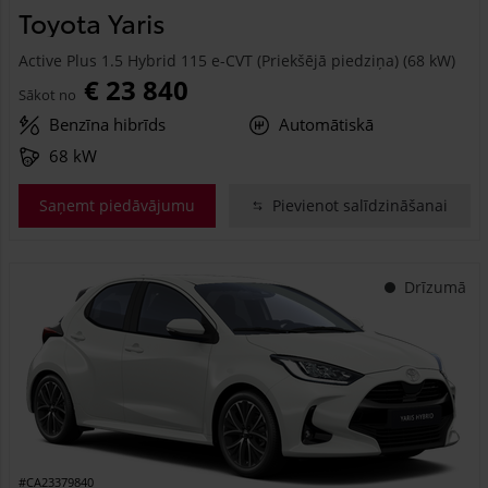
Toyota Yaris
Active Plus 1.5 Hybrid 115 e-CVT (Priekšējā piedziņa) (68 kW)
€ 23 840
Sākot no
Benzīna hibrīds
Automātiskā
68 kW
Saņemt piedāvājumu
Pievienot salīdzināšanai
Drīzumā
#CA23379840