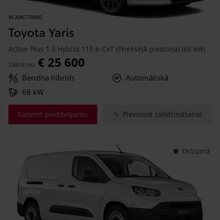
#CA86778840
Toyota Yaris
Active Plus 1.5 Hybrid 115 e-CVT (Priekšējā piedziņa) (68 kW)
€ 25 600
Sākot no
Benzīna hibrīds
Automātiskā
68 kW
Saņemt piedāvājumu
Pievienot salīdzināšanai
Drīzumā