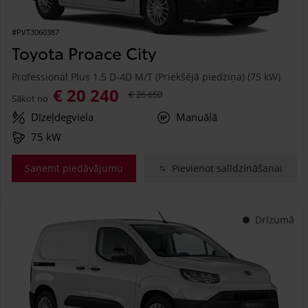
#PVT3060387
Toyota Proace City
Professional Plus 1.5 D-4D M/T (Priekšējā piedziņa) (75 kW)
€ 20 240
€ 26 650
Sākot no
Dīzeļdegviela
Manuālā
75 kW
Saņemt piedāvājumu
Pievienot salīdzināšanai
Drīzumā