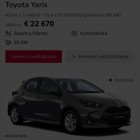
Toyota Yaris
Active 1.5 Hybrid 115 e-CVT (Priekšējā piedziņa) (68 kW)
€ 22 670
Sākot no
Benzīna hibrīds
Automātiskā
68 kW
Saņemt piedāvājumu
Pievienot salīdzināšanai
Noliktavā
#CA16613840