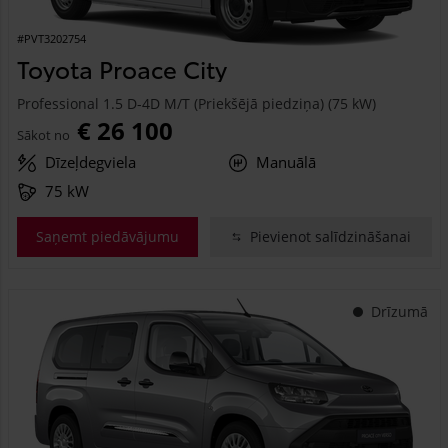
#PVT3202754
Toyota Proace City
Professional 1.5 D-4D M/T (Priekšējā piedziņa) (75 kW)
€ 26 100
Sākot no
Dīzeļdegviela
Manuālā
75 kW
Saņemt piedāvājumu
Pievienot salīdzināšanai
Drīzumā