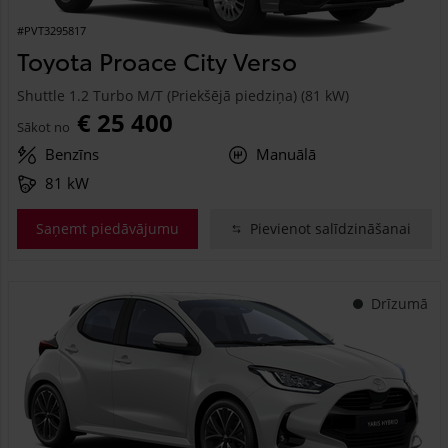
#PVT3295817
Toyota Proace City Verso
Shuttle 1.2 Turbo M/T (Priekšējā piedziņa) (81 kW)
€ 25 400
Sākot no
Benzīns
Manuālā
81 kW
Saņemt piedāvājumu
Pievienot salīdzināšanai
Drīzumā