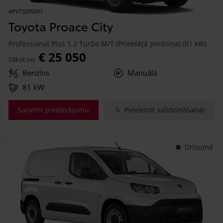
#PVT3295297
Toyota Proace City
Professional Plus 1.2 Turbo M/T (Priekšējā piedziņa) (81 kW)
€ 25 050
Sākot no
Benzīns
Manuālā
81 kW
Saņemt piedāvājumu
Pievienot salīdzināšanai
Drīzumā