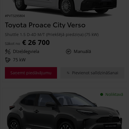
#PVT3295804
Toyota Proace City Verso
Shuttle 1.5 D-4D M/T (Priekšējā piedziņa) (75 kW)
€ 26 700
Sākot no
Dīzeļdegviela
Manuālā
75 kW
Saņemt piedāvājumu
Pievienot salīdzināšanai
Noliktavā