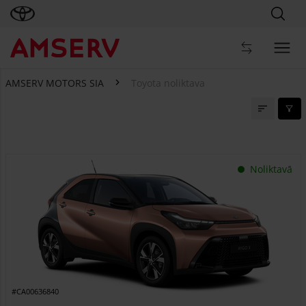
AMSERV MOTORS SIA
Toyota noliktava
Toyota noliktava
Noliktavā
#CA00636840