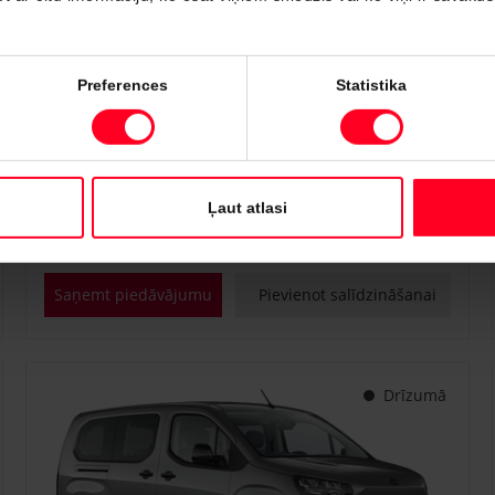
#PVT3295748
Preferences
Statistika
Toyota Proace City Verso
Shuttle 1.2 Turbo M/T (Priekšējā piedziņa) (81 kW)
€ 25 400
Sākot no
Ļaut atlasi
Benzīns
Manuālā
81 kW
Saņemt piedāvājumu
Pievienot salīdzināšanai
Drīzumā