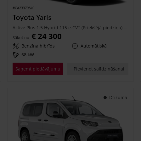
#CA23379840
Toyota Yaris
Active Plus 1.5 Hybrid 115 e-CVT (Priekšējā piedziņa) (68 kW)
€ 24 300
Sākot no
Benzīna hibrīds
Automātiskā
68 kW
Saņemt piedāvājumu
Pievienot salīdzināšanai
Drīzumā