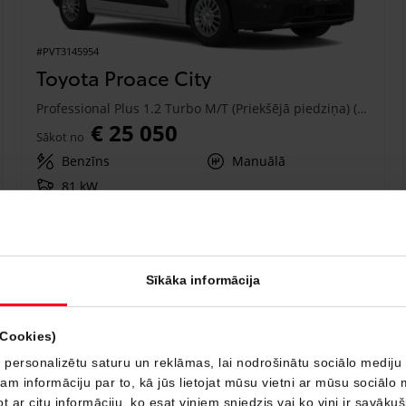
#PVT3145954
Toyota Proace City
Professional Plus 1.2 Turbo M/T (Priekšējā piedziņa) (81 kW)
€ 25 050
Sākot no
Benzīns
Manuālā
81 kW
Saņemt piedāvājumu
Pievienot salīdzināšanai
Sīkāka informācija
Drīzumā
(Cookies)
 personalizētu saturu un reklāmas, lai nodrošinātu sociālo mediju 
 informāciju par to, kā jūs lietojat mūsu vietni ar mūsu sociālo 
t ar citu informāciju, ko esat viņiem sniedzis vai ko viņi ir savāku