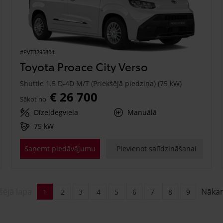
#PVT3295804
Toyota Proace City Verso
Shuttle 1.5 D-4D M/T (Priekšējā piedziņa) (75 kW)
€ 26 700
Sākot no
Dīzeļdegviela
Manuālā
75 kW
Saņemt piedāvājumu
Pievienot salīdzināšanai
šējā lapa
Nāka
1
2
3
4
5
6
7
8
9