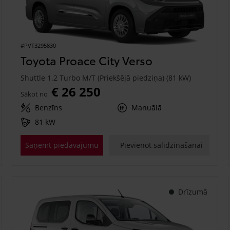
#PVT3295830
Toyota Proace City Verso
Shuttle 1.2 Turbo M/T (Priekšējā piedziņa) (81 kW)
€ 26 250
Sākot no
Benzīns
Manuālā
81 kW
Saņemt piedāvājumu
Pievienot salīdzināšanai
Drīzumā