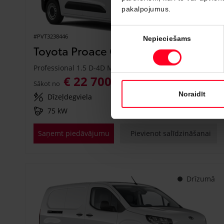
pakalpojumus.
Piekrišanas
#PVT3238446
Nepieciešams
izvēle
Toyota Proace City
Professional 1.5 D-4D M/T (Priekšējā piedziņa) (75 kW)
€ 22 700
€ 25 150
Sākot no
Noraidīt
Dīzeļdegviela
Manuālā
75 kW
Saņemt piedāvājumu
Pievienot salīdzināšanai
Drīzumā