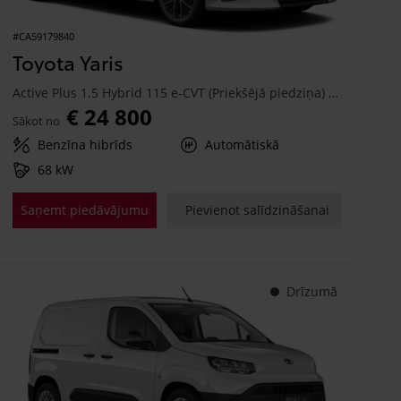
#CA59179840
Toyota Yaris
Active Plus 1.5 Hybrid 115 e-CVT (Priekšējā piedziņa) (68 kW)
€ 24 800
Sākot no
Benzīna hibrīds
Automātiskā
68 kW
Saņemt piedāvājumu
Pievienot salīdzināšanai
Drīzumā