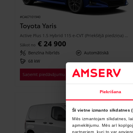
#CA67101940
Toyota Yaris
Active Plus 1.5 Hybrid 115 e-CVT (Priekšējā piedziņa) (68 kW)
€ 24 900
Sākot no
Benzīna hibrīds
Automātiskā
68 kW
Saņemt piedāvājumu
Pievienot salīdzināšanai
Piekrišana
Drīzumā
Šī vietne izmanto sīkdatnes 
Mēs izmantojam sīkdatnes, lai
apmeklējumu. Mēs arī kopīgojam
partneriem, kuri to var apvieno