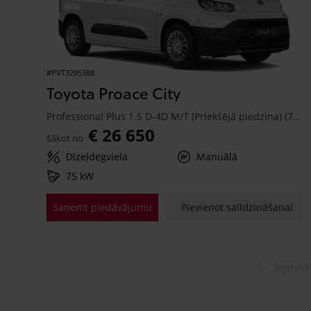
#PVT3295388
Toyota Proace City
Professional Plus 1.5 D-4D M/T (Priekšējā piedziņa) (75 kW)
€ 26 650
Sākot no
Dīzeļdegviela
Manuālā
75 kW
Saņemt piedāvājumu
Pievienot salīdzināšanai
Iepriek