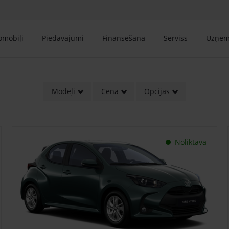
tomobiļi
Piedāvājumi
Finansēšana
Serviss
Uzņē
Modeļi
Cena
Opcijas
Noliktavā