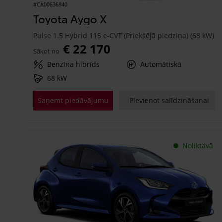
#CA00636840
Toyota Aygo X
Pulse 1.5 Hybrid 115 e-CVT (Priekšējā piedziņa) (68 kW)
€ 22 170
Sākot no
Benzīna hibrīds
Automātiskā
68 kW
Saņemt piedāvājumu
Pievienot salīdzināšanai
Noliktavā