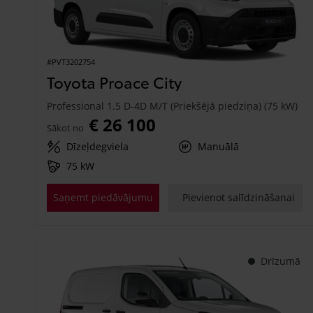
#PVT3202754
Toyota Proace City
Professional 1.5 D-4D M/T (Priekšējā piedziņa) (75 kW)
€ 26 100
Sākot no
Dīzeļdegviela
Manuālā
75 kW
Saņemt piedāvājumu
Pievienot salīdzināšanai
Drīzumā