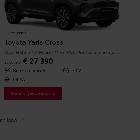
#FR36089450
Toyota Yaris Cross
Style Edition 1.5 Hybrid 115 e-CVT (Priekšējā piedziņa) (68 kW)
€ 27 390
Sākot no
Benzīna hibrīds
e-CVT
68 kW
Saņemt piedāvājumu
mā lapa