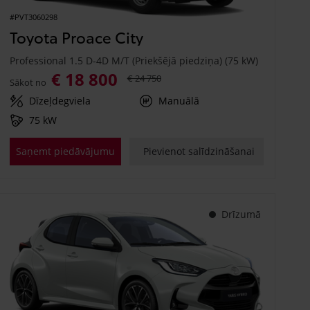
#PVT3060298
Toyota Proace City
Professional 1.5 D-4D M/T (Priekšējā piedziņa) (75 kW)
€ 18 800
€ 24 750
Sākot no
Dīzeļdegviela
Manuālā
75 kW
Saņemt piedāvājumu
Pievienot salīdzināšanai
Drīzumā