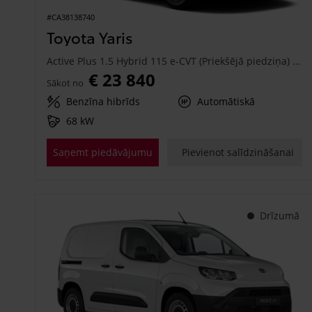
#CA38138740
Toyota Yaris
Active Plus 1.5 Hybrid 115 e-CVT (Priekšējā piedziņa) (68 kW)
€ 23 840
Sākot no
Benzīna hibrīds
Automātiskā
68 kW
Saņemt piedāvājumu
Pievienot salīdzināšanai
Drīzumā