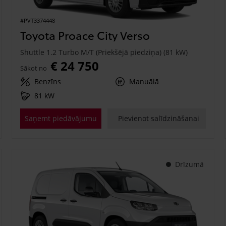
#PVT3374448
Toyota Proace City Verso
Shuttle 1.2 Turbo M/T (Priekšējā piedziņa) (81 kW)
€ 24 750
Sākot no
Benzīns
Manuālā
81 kW
Saņemt piedāvājumu
Pievienot salīdzināšanai
Drīzumā