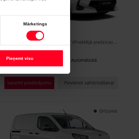
#CA86778840
Mārketings
Toyota Yaris
Active Plus 1.5 Hybrid 115 e-CVT (Priekšējā piedziņa) (68 kW)
€ 25 600
Sākot no
Pieņemt visu
Benzīna hibrīds
Automātiskā
68 kW
Saņemt piedāvājumu
Pievienot salīdzināšanai
Drīzumā