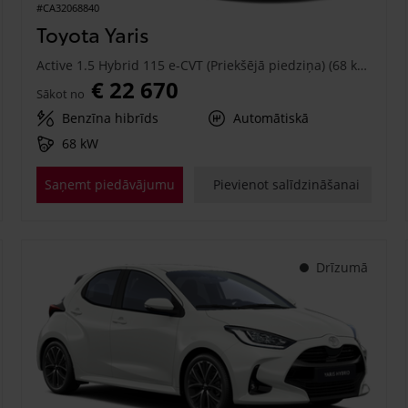
#CA32068840
Toyota Yaris
Active 1.5 Hybrid 115 e-CVT (Priekšējā piedziņa) (68 kW)
€ 22 670
Sākot no
Benzīna hibrīds
Automātiskā
68 kW
Saņemt piedāvājumu
Pievienot salīdzināšanai
Drīzumā