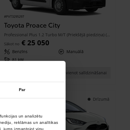
#PVT3295297
Toyota Proace City
Professional Plus 1.2 Turbo M/T (Priekšējā piedziņa) (81 kW)
€ 25 050
Sākot no
Benzīns
Manuālā
81 kW
Saņemt piedāvājumu
Pievienot salīdzināšanai
Par
Drīzumā
funkcijas un analizētu
mediju, reklāmas un analītikas
ši, jums izmantojot viņu