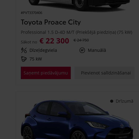
#PVT3370406
Toyota Proace City
Professional 1.5 D-4D M/T (Priekšējā piedziņa) (75 kW)
€ 22 300
€ 24 750
Sākot no
Dīzeļdegviela
Manuālā
75 kW
Saņemt piedāvājumu
Pievienot salīdzināšanai
Drīzumā