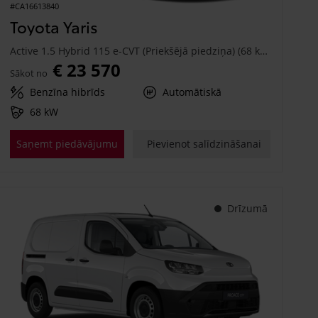
#CA16613840
Toyota Yaris
Active 1.5 Hybrid 115 e-CVT (Priekšējā piedziņa) (68 kW)
€ 23 570
Sākot no
Benzīna hibrīds
Automātiskā
68 kW
Saņemt piedāvājumu
Pievienot salīdzināšanai
Drīzumā