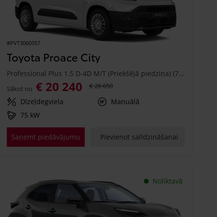
#PVT3060357
Toyota Proace City
Professional Plus 1.5 D-4D M/T (Priekšējā piedziņa) (75 kW)
€ 20 240
€ 26 650
Sākot no
Dīzeļdegviela
Manuālā
75 kW
Saņemt piedāvājumu
Pievienot salīdzināšanai
Noliktavā