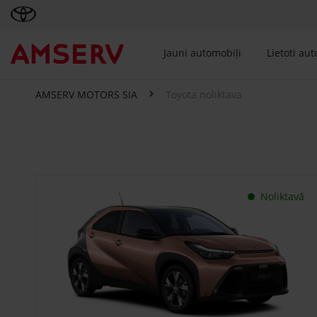
Jauni automobiļi
Lietoti au
AMSERV MOTORS SIA
Toyota noliktava
Toyota noliktava
Noliktavā