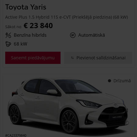
Toyota Yaris
Active Plus 1.5 Hybrid 115 e-CVT (Priekšējā piedziņa) (68 kW)
€ 23 840
Sākot no
Benzīna hibrīds
Automātiskā
68 kW
Saņemt piedāvājumu
Pievienot salīdzināšanai
Drīzumā
#CA23379840