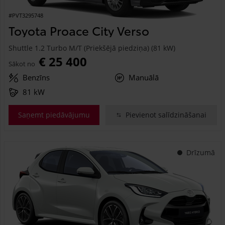
#PVT3295748
Toyota Proace City Verso
Shuttle 1.2 Turbo M/T (Priekšējā piedziņa) (81 kW)
€ 25 400
Sākot no
Benzīns
Manuālā
81 kW
Saņemt piedāvājumu
Pievienot salīdzināšanai
Drīzumā