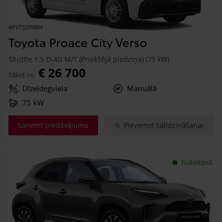
#PVT3295804
Toyota Proace City Verso
Shuttle 1.5 D-4D M/T (Priekšējā piedziņa) (75 kW)
€ 26 700
Sākot no
Dīzeļdegviela
Manuālā
75 kW
Saņemt piedāvājumu
Pievienot salīdzināšanai
Noliktavā