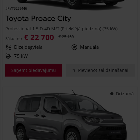
#PVT3238446
Toyota Proace City
Professional 1.5 D-4D M/T (Priekšējā piedziņa) (75 kW)
€ 22 700
€ 25 150
Sākot no
Dīzeļdegviela
Manuālā
75 kW
Saņemt piedāvājumu
Pievienot salīdzināšanai
Drīzumā