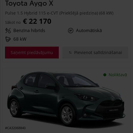
Toyota Aygo X
Pulse 1.5 Hybrid 115 e-CVT (Priekšējā piedziņa) (68 kW)
€ 22 170
Sākot no
Benzīna hibrīds
Automātiskā
68 kW
Saņemt piedāvājumu
Pievienot salīdzināšanai
Noliktavā
#CA32068840