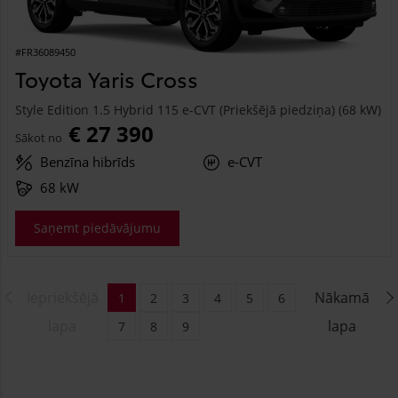
#FR36089450
Toyota Yaris Cross
Style Edition 1.5 Hybrid 115 e-CVT (Priekšējā piedziņa) (68 kW)
€ 27 390
Sākot no
Benzīna hibrīds
e-CVT
68 kW
Saņemt piedāvājumu
Iepriekšējā
Nākamā
1
2
3
4
5
6
lapa
lapa
7
8
9