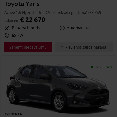
Toyota Yaris
Active 1.5 Hybrid 115 e-CVT (Priekšējā piedziņa) (68 kW)
€ 22 670
Sākot no
Benzīna hibrīds
Automātiskā
68 kW
Saņemt piedāvājumu
Pievienot salīdzināšanai
Noliktavā
#CA16613840