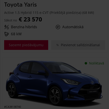
Toyota Yaris
Active 1.5 Hybrid 115 e-CVT (Priekšējā piedziņa) (68 kW)
€ 23 570
Sākot no
Benzīna hibrīds
Automātiskā
68 kW
Saņemt piedāvājumu
Pievienot salīdzināšanai
Noliktavā
#CA38138740