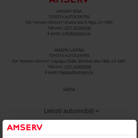
AMSERV RĪGA
TOYOTA AUTOCENTRS
SIA “Amserv Motors” Krasta iela 3, Rīga, LV-1003
Tālrunis:
+371-67204746
E-pasts:
info@amserv.lv
AMSERV LIEPĀJA
TOYOTA AUTOCENTRS
SIA “Amserv Motors” Liepājas filiāle, Brīvības iela 146b, LV-3401
Tālrunis:
+371-63483930
E-pasts:
liepaja@amserv.lv
Saziņa
Lietoti automobiļi
Finansēšana
Serviss