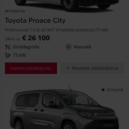
#PVT3202754
Toyota Proace City
Professional 1.5 D-4D M/T (Priekšējā piedziņa) (75 kW)
€ 26 100
Sākot no
Dīzeļdegviela
Manuālā
75 kW
Saņemt piedāvājumu
Pievienot salīdzināšanai
Drīzumā