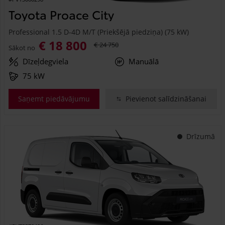
Toyota Proace City
Professional 1.5 D-4D M/T (Priekšējā piedziņa) (75 kW)
€ 18 800
€ 24 750
Sākot no
Dīzeļdegviela
Manuālā
75 kW
Saņemt piedāvājumu
Pievienot salīdzināšanai
Drīzumā