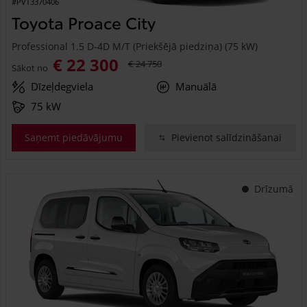
#PVT3370406
Toyota Proace City
Professional 1.5 D-4D M/T (Priekšējā piedziņa) (75 kW)
€ 22 300
€ 24 750
Sākot no
Dīzeļdegviela
Manuālā
75 kW
Saņemt piedāvājumu
Pievienot salīdzināšanai
Drīzumā