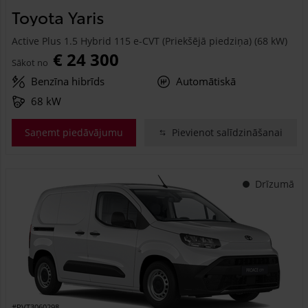
Toyota Yaris
Active Plus 1.5 Hybrid 115 e-CVT (Priekšējā piedziņa) (68 kW)
€ 24 300
Sākot no
Benzīna hibrīds
Automātiskā
68 kW
Saņemt piedāvājumu
Pievienot salīdzināšanai
Drīzumā
#PVT3060298