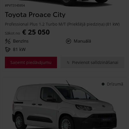
#PVT3145954
Toyota Proace City
Professional Plus 1.2 Turbo M/T (Priekšējā piedziņa) (81 kW)
€ 25 050
Sākot no
Benzīns
Manuālā
81 kW
Saņemt piedāvājumu
Pievienot salīdzināšanai
Drīzumā