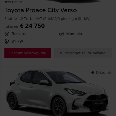
#PVT3374448
Toyota Proace City Verso
Shuttle 1.2 Turbo M/T (Priekšējā piedziņa) (81 kW)
€ 24 750
Sākot no
Benzīns
Manuālā
81 kW
Saņemt piedāvājumu
Pievienot salīdzināšanai
Drīzumā