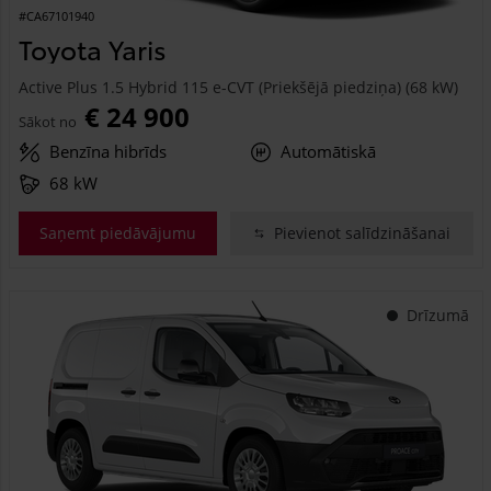
#CA67101940
Toyota Yaris
Active Plus 1.5 Hybrid 115 e-CVT (Priekšējā piedziņa) (68 kW)
€ 24 900
Sākot no
Benzīna hibrīds
Automātiskā
68 kW
Saņemt piedāvājumu
Pievienot salīdzināšanai
Drīzumā