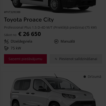
#PVT3295388
Toyota Proace City
Professional Plus 1.5 D-4D M/T (Priekšējā piedziņa) (75 kW)
€ 26 650
Sākot no
Dīzeļdegviela
Manuālā
75 kW
Saņemt piedāvājumu
Pievienot salīdzināšanai
Drīzumā