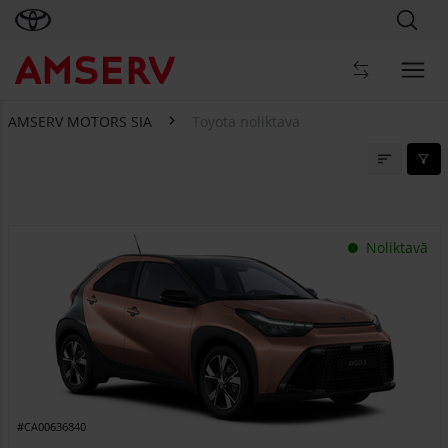
AMSERV MOTORS SIA
Toyota noliktava
Toyota noliktava
Noliktavā
#CA00636840