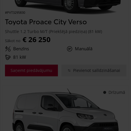
#PVT3295830
Toyota Proace City Verso
Shuttle 1.2 Turbo M/T (Priekšējā piedziņa) (81 kW)
€ 26 250
Sākot no
Benzīns
Manuālā
81 kW
Saņemt piedāvājumu
Pievienot salīdzināšanai
Drīzumā