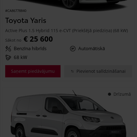
#CA86778840
Toyota Yaris
Active Plus 1.5 Hybrid 115 e-CVT (Priekšējā piedziņa) (68 kW)
€ 25 600
Sākot no
Benzīna hibrīds
Automātiskā
68 kW
Saņemt piedāvājumu
Pievienot salīdzināšanai
Drīzumā