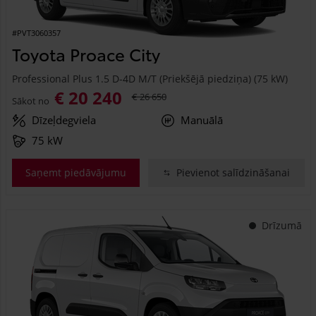
#PVT3060357
Toyota Proace City
Professional Plus 1.5 D-4D M/T (Priekšējā piedziņa) (75 kW)
€ 20 240
€ 26 650
Sākot no
Dīzeļdegviela
Manuālā
75 kW
Saņemt piedāvājumu
Pievienot salīdzināšanai
Drīzumā