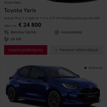
#CA59179840
Toyota Yaris
Active Plus 1.5 Hybrid 115 e-CVT (Priekšējā piedziņa) (68 kW)
€ 24 800
Sākot no
Benzīna hibrīds
Automātiskā
68 kW
Saņemt piedāvājumu
Pievienot salīdzināšanai
Drīzumā