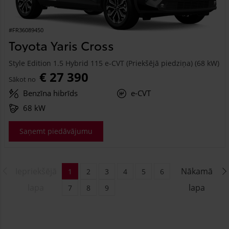
#FR36089450
Toyota Yaris Cross
Style Edition 1.5 Hybrid 115 e-CVT (Priekšējā piedziņa) (68 kW)
€ 27 390
Sākot no
Benzīna hibrīds
e-CVT
68 kW
Saņemt piedāvājumu
Iepriekšējā
Nākamā
1
2
3
4
5
6
lapa
lapa
7
8
9