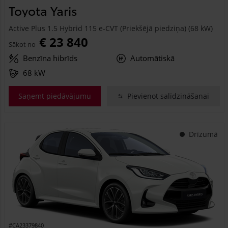
Toyota Yaris
Active Plus 1.5 Hybrid 115 e-CVT (Priekšējā piedziņa) (68 kW)
€ 23 840
Sākot no
Benzīna hibrīds
Automātiskā
68 kW
Saņemt piedāvājumu
Pievienot salīdzināšanai
Drīzumā
#CA23379840