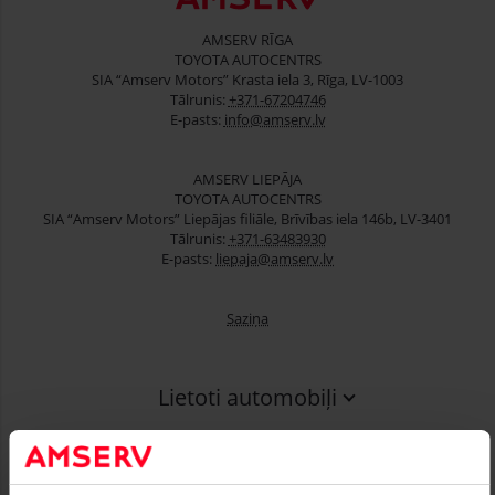
AMSERV RĪGA
TOYOTA AUTOCENTRS
SIA “Amserv Motors” Krasta iela 3, Rīga, LV-1003
Tālrunis:
+371-67204746
E-pasts:
info@amserv.lv
AMSERV LIEPĀJA
TOYOTA AUTOCENTRS
SIA “Amserv Motors” Liepājas filiāle, Brīvības iela 146b, LV-3401
Tālrunis:
+371-63483930
E-pasts:
liepaja@amserv.lv
Saziņa
Lietoti automobiļi
Finansēšana
Serviss