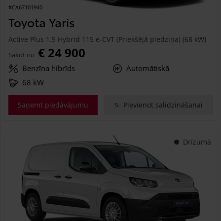
#CA67101940
Toyota Yaris
Active Plus 1.5 Hybrid 115 e-CVT (Priekšējā piedziņa) (68 kW)
€ 24 900
Sākot no
Benzīna hibrīds
Automātiskā
68 kW
Saņemt piedāvājumu
Pievienot salīdzināšanai
Drīzumā