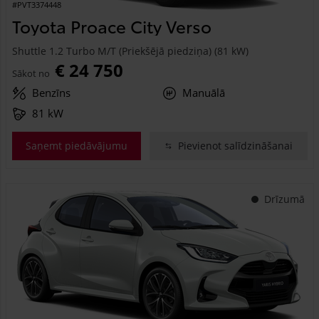
#PVT3374448
Toyota Proace City Verso
Shuttle 1.2 Turbo M/T (Priekšējā piedziņa) (81 kW)
€ 24 750
Sākot no
Benzīns
Manuālā
81 kW
Saņemt piedāvājumu
Pievienot salīdzināšanai
Drīzumā