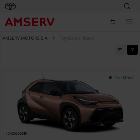
AMSERV MOTORS SIA
Toyota noliktava
Toyota noliktava
Noliktavā
#CA00636840