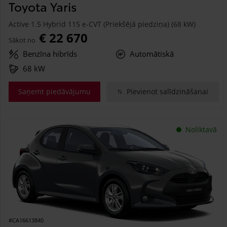
Toyota Yaris
Active 1.5 Hybrid 115 e-CVT (Priekšējā piedziņa) (68 kW)
€ 22 670
Sākot no
Benzīna hibrīds
Automātiskā
68 kW
Saņemt piedāvājumu
Pievienot salīdzināšanai
Noliktavā
#CA16613840