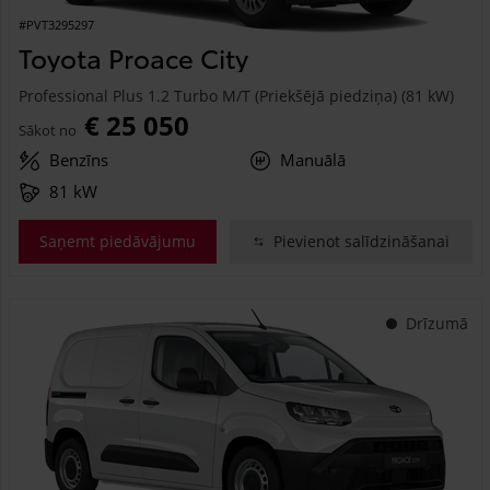
#PVT3295297
Toyota Proace City
Professional Plus 1.2 Turbo M/T (Priekšējā piedziņa) (81 kW)
€ 25 050
Sākot no
Benzīns
Manuālā
81 kW
Saņemt piedāvājumu
Pievienot salīdzināšanai
Drīzumā