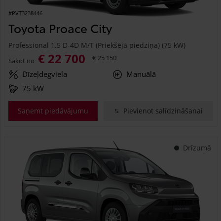
#PVT3238446
Toyota Proace City
Professional 1.5 D-4D M/T (Priekšējā piedziņa) (75 kW)
€ 22 700
€ 25 150
Sākot no
Dīzeļdegviela
Manuālā
75 kW
Saņemt piedāvājumu
Pievienot salīdzināšanai
Drīzumā