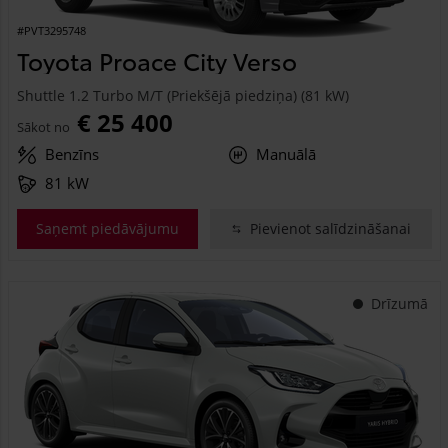
#PVT3295748
Toyota Proace City Verso
Shuttle 1.2 Turbo M/T (Priekšējā piedziņa) (81 kW)
€ 25 400
Sākot no
Benzīns
Manuālā
81 kW
Saņemt piedāvājumu
Pievienot salīdzināšanai
Drīzumā