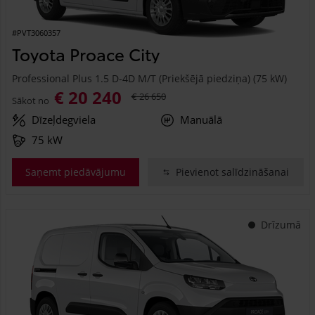
#PVT3060357
Toyota Proace City
Professional Plus 1.5 D-4D M/T (Priekšējā piedziņa) (75 kW)
€ 20 240
€ 26 650
Sākot no
Dīzeļdegviela
Manuālā
75 kW
Saņemt piedāvājumu
Pievienot salīdzināšanai
Drīzumā