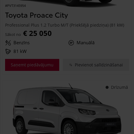
#PVT3145954
Toyota Proace City
Professional Plus 1.2 Turbo M/T (Priekšējā piedziņa) (81 kW)
€ 25 050
Sākot no
Benzīns
Manuālā
81 kW
Saņemt piedāvājumu
Pievienot salīdzināšanai
Drīzumā