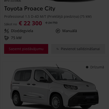
#PVT3370406
Toyota Proace City
Professional 1.5 D-4D M/T (Priekšējā piedziņa) (75 kW)
€ 22 300
€ 24 750
Sākot no
Dīzeļdegviela
Manuālā
75 kW
Saņemt piedāvājumu
Pievienot salīdzināšanai
Drīzumā