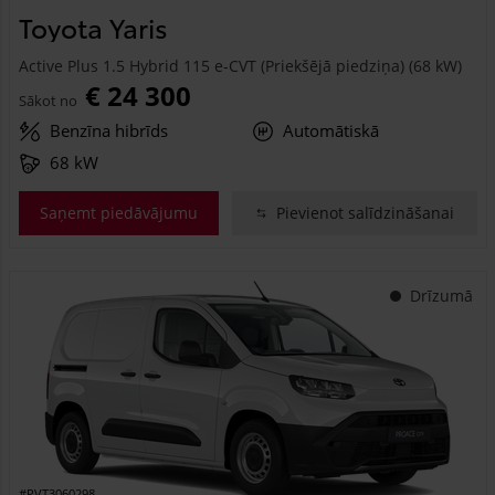
Toyota Yaris
Active Plus 1.5 Hybrid 115 e-CVT (Priekšējā piedziņa) (68 kW)
€ 24 300
Sākot no
Benzīna hibrīds
Automātiskā
68 kW
Saņemt piedāvājumu
Pievienot salīdzināšanai
Drīzumā
#PVT3060298