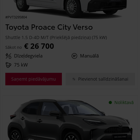
#PVT3295804
Toyota Proace City Verso
Shuttle 1.5 D-4D M/T (Priekšējā piedziņa) (75 kW)
€ 26 700
Sākot no
Dīzeļdegviela
Manuālā
75 kW
Saņemt piedāvājumu
Pievienot salīdzināšanai
Noliktavā