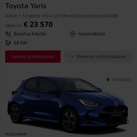
Toyota Yaris
Active 1.5 Hybrid 115 e-CVT (Priekšējā piedziņa) (68 kW)
€ 23 570
Sākot no
Benzīna hibrīds
Automātiskā
68 kW
Saņemt piedāvājumu
Pievienot salīdzināšanai
Noliktavā
#CA38138740