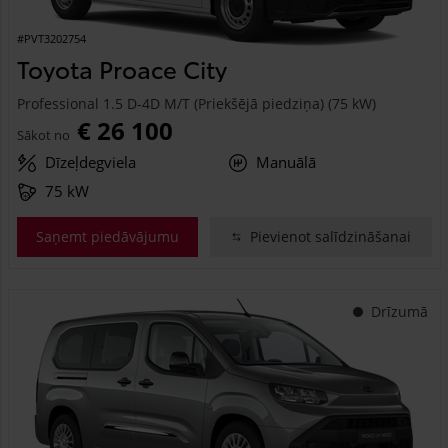
#PVT3202754
Toyota Proace City
Professional 1.5 D-4D M/T (Priekšējā piedziņa) (75 kW)
€ 26 100
Sākot no
Dīzeļdegviela
Manuālā
75 kW
Saņemt piedāvājumu
Pievienot salīdzināšanai
Drīzumā