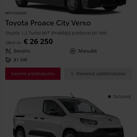
#PVT3295830
Toyota Proace City Verso
Shuttle 1.2 Turbo M/T (Priekšējā piedziņa) (81 kW)
€ 26 250
Sākot no
Benzīns
Manuālā
81 kW
Saņemt piedāvājumu
Pievienot salīdzināšanai
Drīzumā