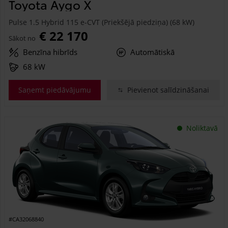
Toyota Aygo X
Pulse 1.5 Hybrid 115 e-CVT (Priekšējā piedziņa) (68 kW)
€ 22 170
Sākot no
Benzīna hibrīds
Automātiskā
68 kW
Saņemt piedāvājumu
Pievienot salīdzināšanai
Noliktavā
#CA32068840