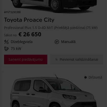
#PVT3295388
Toyota Proace City
Professional Plus 1.5 D-4D M/T (Priekšējā piedziņa) (75 kW)
€ 26 650
Sākot no
Dīzeļdegviela
Manuālā
75 kW
Saņemt piedāvājumu
Pievienot salīdzināšanai
Drīzumā