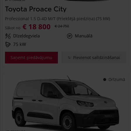
Toyota Proace City
Professional 1.5 D-4D M/T (Priekšējā piedziņa) (75 kW)
€ 18 800
€ 24 750
Sākot no
Dīzeļdegviela
Manuālā
75 kW
Saņemt piedāvājumu
Pievienot salīdzināšanai
Drīzumā