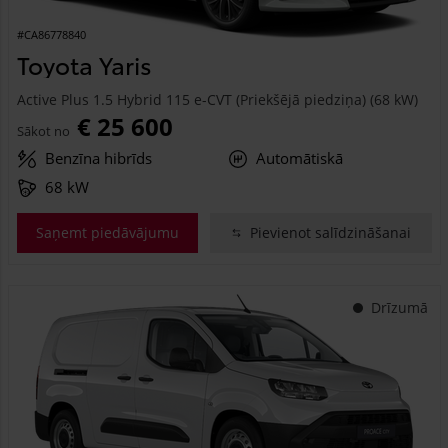
#CA86778840
Toyota Yaris
Active Plus 1.5 Hybrid 115 e-CVT (Priekšējā piedziņa) (68 kW)
€ 25 600
Sākot no
Benzīna hibrīds
Automātiskā
68 kW
Saņemt piedāvājumu
Pievienot salīdzināšanai
Drīzumā