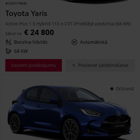
#CA59179840
Toyota Yaris
Active Plus 1.5 Hybrid 115 e-CVT (Priekšējā piedziņa) (68 kW)
€ 24 800
Sākot no
Benzīna hibrīds
Automātiskā
68 kW
Saņemt piedāvājumu
Pievienot salīdzināšanai
Drīzumā