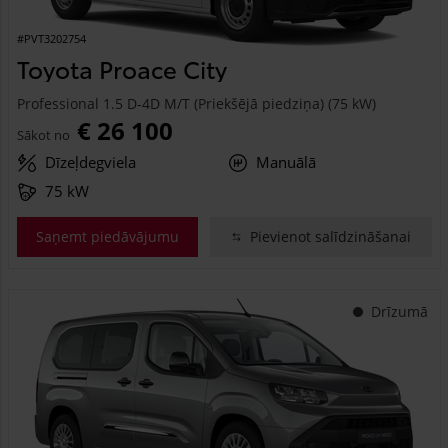
#PVT3202754
Toyota Proace City
Professional 1.5 D-4D M/T (Priekšējā piedziņa) (75 kW)
€ 26 100
Sākot no
Dīzeļdegviela
Manuālā
75 kW
Saņemt piedāvājumu
Pievienot salīdzināšanai
Drīzumā