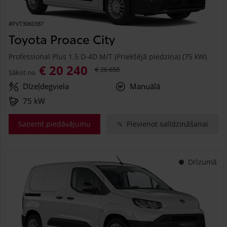
#PVT3060387
Toyota Proace City
Professional Plus 1.5 D-4D M/T (Priekšējā piedziņa) (75 kW)
€ 20 240
€ 26 650
Sākot no
Dīzeļdegviela
Manuālā
75 kW
Saņemt piedāvājumu
Pievienot salīdzināšanai
Drīzumā