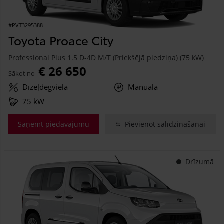
#PVT3295388
Toyota Proace City
Professional Plus 1.5 D-4D M/T (Priekšējā piedziņa) (75 kW)
€ 26 650
Sākot no
Dīzeļdegviela
Manuālā
75 kW
Saņemt piedāvājumu
Pievienot salīdzināšanai
Drīzumā