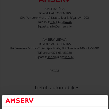
AMSERV RĪGA
TOYOTA AUTOCENTRS
SIA “Amserv Motors” Krasta iela 3, Rīga, LV-1003
Tālrunis:
+371-67204746
E-pasts:
info@amserv.lv
AMSERV LIEPĀJA
TOYOTA AUTOCENTRS
SIA “Amserv Motors” Liepājas filiāle, Brīvības iela 146b, LV-3401
Tālrunis:
+371-63483930
E-pasts:
liepaja@amserv.lv
Saziņa
Lietoti automobiļi
Finansēšana
Serviss