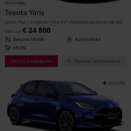
#CA59179840
Toyota Yaris
Active Plus 1.5 Hybrid 115 e-CVT (Priekšējā piedziņa) (68 kW)
€ 24 800
Sākot no
Benzīna hibrīds
Automātiskā
68 kW
Saņemt piedāvājumu
Pievienot salīdzināšanai
Drīzumā