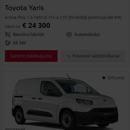
Toyota Yaris
Active Plus 1.5 Hybrid 115 e-CVT (Priekšējā piedziņa) (68 kW)
€ 24 300
Sākot no
Benzīna hibrīds
Automātiskā
68 kW
Saņemt piedāvājumu
Pievienot salīdzināšanai
Drīzumā
#PVT3060298