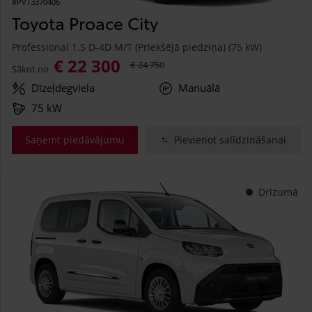
#PVT3370406
Toyota Proace City
Professional 1.5 D-4D M/T (Priekšējā piedziņa) (75 kW)
€ 22 300
€ 24 750
Sākot no
Dīzeļdegviela
Manuālā
75 kW
Saņemt piedāvājumu
Pievienot salīdzināšanai
Drīzumā