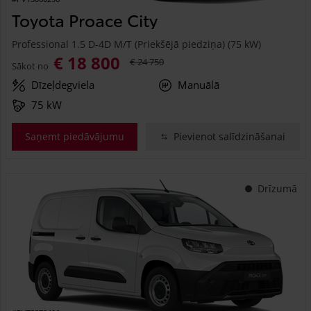
Toyota Proace City
Professional 1.5 D-4D M/T (Priekšējā piedziņa) (75 kW)
€ 18 800
€ 24 750
Sākot no
Dīzeļdegviela
Manuālā
75 kW
Saņemt piedāvājumu
Pievienot salīdzināšanai
Drīzumā