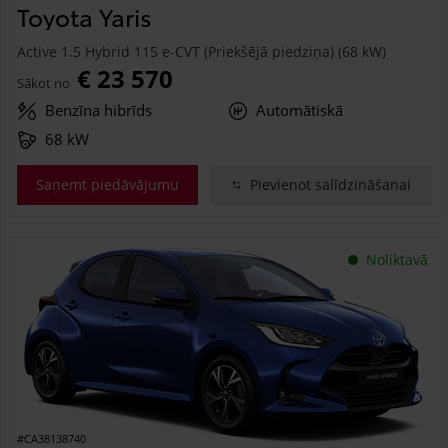
Toyota Yaris
Active 1.5 Hybrid 115 e-CVT (Priekšējā piedziņa) (68 kW)
€ 23 570
Sākot no
Benzīna hibrīds
Automātiskā
68 kW
Saņemt piedāvājumu
Pievienot salīdzināšanai
Noliktavā
#CA38138740