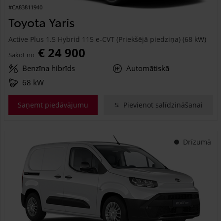
#CA83811940
Toyota Yaris
Active Plus 1.5 Hybrid 115 e-CVT (Priekšējā piedziņa) (68 kW)
€ 24 900
Sākot no
Benzīna hibrīds
Automātiskā
68 kW
Saņemt piedāvājumu
Pievienot salīdzināšanai
Drīzumā