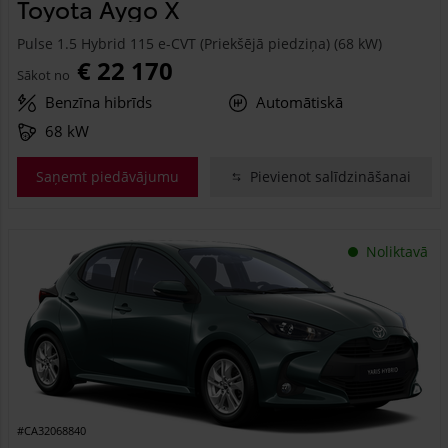
Toyota Aygo X
Pulse 1.5 Hybrid 115 e-CVT (Priekšējā piedziņa) (68 kW)
€ 22 170
Sākot no
Benzīna hibrīds
Automātiskā
68 kW
Saņemt piedāvājumu
Pievienot salīdzināšanai
Noliktavā
#CA32068840