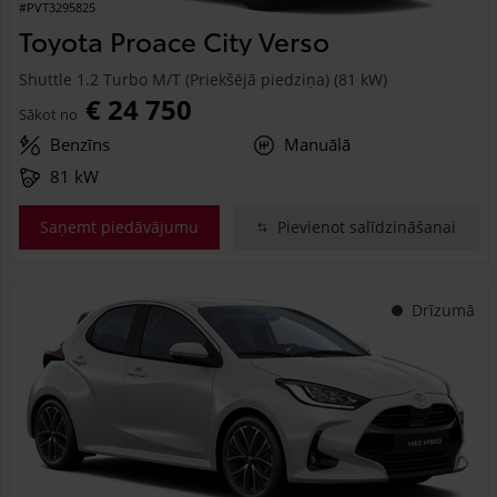
#PVT3295825
Toyota Proace City Verso
Shuttle 1.2 Turbo M/T (Priekšējā piedziņa) (81 kW)
€ 24 750
Sākot no
Benzīns
Manuālā
81 kW
Saņemt piedāvājumu
Pievienot salīdzināšanai
Drīzumā