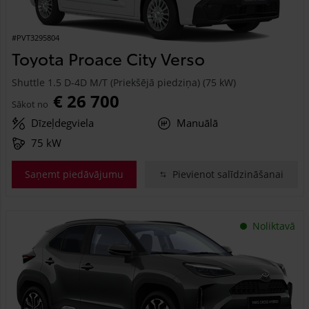
#PVT3295804
Toyota Proace City Verso
Shuttle 1.5 D-4D M/T (Priekšējā piedziņa) (75 kW)
€ 26 700
Sākot no
Dīzeļdegviela
Manuālā
75 kW
Saņemt piedāvājumu
Pievienot salīdzināšanai
Noliktavā