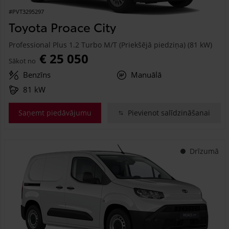
#PVT3295297
Toyota Proace City
Professional Plus 1.2 Turbo M/T (Priekšējā piedziņa) (81 kW)
€ 25 050
Sākot no
Benzīns
Manuālā
81 kW
Saņemt piedāvājumu
Pievienot salīdzināšanai
Drīzumā