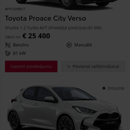
#PVT3295817
Toyota Proace City Verso
Shuttle 1.2 Turbo M/T (Priekšējā piedziņa) (81 kW)
€ 25 400
Sākot no
Benzīns
Manuālā
81 kW
Saņemt piedāvājumu
Pievienot salīdzināšanai
Drīzumā