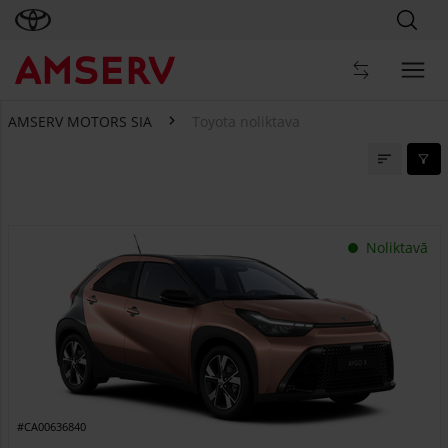
AMSERV MOTORS SIA
Toyota noliktava
Toyota noliktava
Noliktavā
#CA00636840