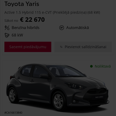
Toyota Yaris
Active 1.5 Hybrid 115 e-CVT (Priekšējā piedziņa) (68 kW)
€ 22 670
Sākot no
Benzīna hibrīds
Automātiskā
68 kW
Saņemt piedāvājumu
Pievienot salīdzināšanai
Noliktavā
#CA16613840