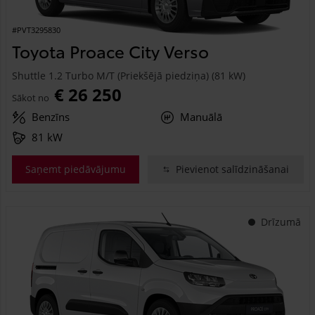
#PVT3295830
Toyota Proace City Verso
Shuttle 1.2 Turbo M/T (Priekšējā piedziņa) (81 kW)
€ 26 250
Sākot no
Benzīns
Manuālā
81 kW
Saņemt piedāvājumu
Pievienot salīdzināšanai
Drīzumā