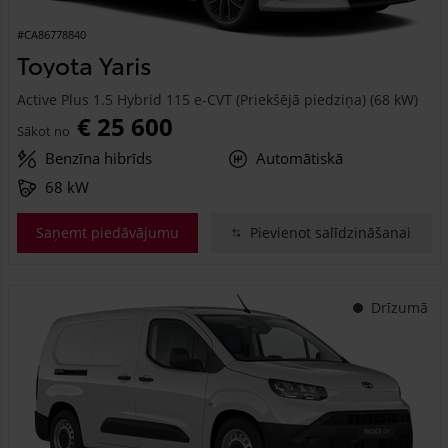
#CA86778840
Toyota Yaris
Active Plus 1.5 Hybrid 115 e-CVT (Priekšējā piedziņa) (68 kW)
€ 25 600
Sākot no
Benzīna hibrīds
Automātiskā
68 kW
Saņemt piedāvājumu
Pievienot salīdzināšanai
Drīzumā