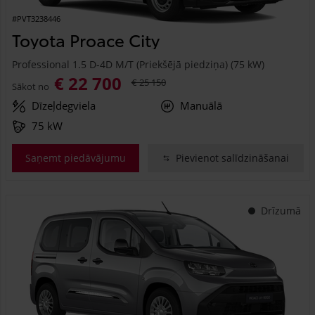
#PVT3238446
Toyota Proace City
Professional 1.5 D-4D M/T (Priekšējā piedziņa) (75 kW)
€ 22 700
€ 25 150
Sākot no
Dīzeļdegviela
Manuālā
75 kW
Saņemt piedāvājumu
Pievienot salīdzināšanai
Drīzumā