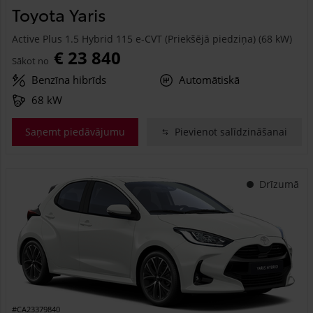
Toyota Yaris
Active Plus 1.5 Hybrid 115 e-CVT (Priekšējā piedziņa) (68 kW)
€ 23 840
Sākot no
Benzīna hibrīds
Automātiskā
68 kW
Saņemt piedāvājumu
Pievienot salīdzināšanai
Drīzumā
#CA23379840