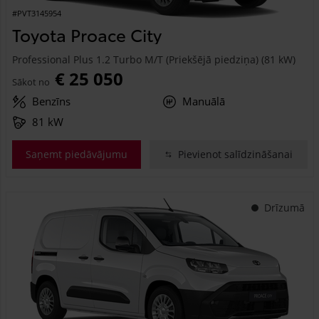
#PVT3145954
Toyota Proace City
Professional Plus 1.2 Turbo M/T (Priekšējā piedziņa) (81 kW)
€ 25 050
Sākot no
Benzīns
Manuālā
81 kW
Saņemt piedāvājumu
Pievienot salīdzināšanai
Drīzumā