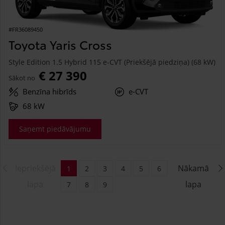
#FR36089450
Toyota Yaris Cross
Style Edition 1.5 Hybrid 115 e-CVT (Priekšējā piedziņa) (68 kW)
€ 27 390
Sākot no
Benzīna hibrīds
e-CVT
68 kW
Saņemt piedāvājumu
Iepriekšējā
Nākamā
1
2
3
4
5
6
lapa
lapa
7
8
9