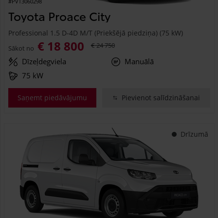
#PVT3060298
Toyota Proace City
Professional 1.5 D-4D M/T (Priekšējā piedziņa) (75 kW)
€ 18 800
€ 24 750
Sākot no
Dīzeļdegviela
Manuālā
75 kW
Saņemt piedāvājumu
Pievienot salīdzināšanai
Drīzumā