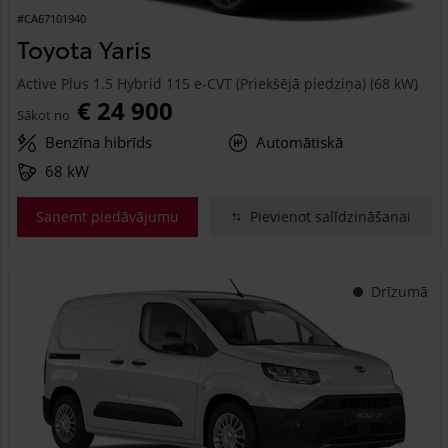
#CA67101940
Toyota Yaris
Active Plus 1.5 Hybrid 115 e-CVT (Priekšējā piedziņa) (68 kW)
€ 24 900
Sākot no
Benzīna hibrīds
Automātiskā
68 kW
Saņemt piedāvājumu
Pievienot salīdzināšanai
Drīzumā