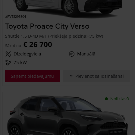
#PVT3295804
Toyota Proace City Verso
Shuttle 1.5 D-4D M/T (Priekšējā piedziņa) (75 kW)
€ 26 700
Sākot no
Dīzeļdegviela
Manuālā
75 kW
Saņemt piedāvājumu
Pievienot salīdzināšanai
Noliktavā