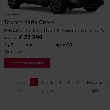
#FR36089450
Toyota Yaris Cross
Style Edition 1.5 Hybrid 115 e-CVT (Priekšējā piedziņa) (68 kW)
€ 27 390
Sākot no
Benzīna hibrīds
e-CVT
68 kW
Saņemt piedāvājumu
Iepriekšējā
Nākamā
1
2
3
4
5
6
lapa
lapa
7
8
9