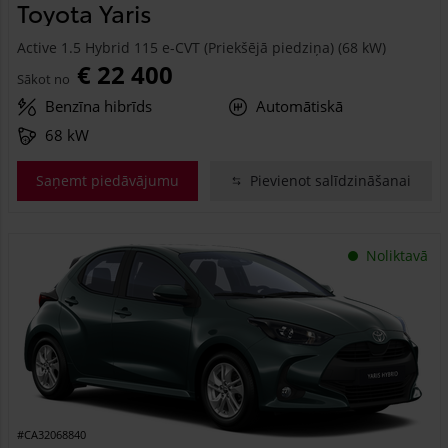
Toyota Yaris
Active 1.5 Hybrid 115 e-CVT (Priekšējā piedziņa) (68 kW)
€ 22 400
Sākot no
Benzīna hibrīds
Automātiskā
68 kW
Saņemt piedāvājumu
Pievienot salīdzināšanai
Noliktavā
#CA32068840