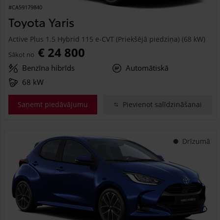
#CA59179840
Toyota Yaris
Active Plus 1.5 Hybrid 115 e-CVT (Priekšējā piedziņa) (68 kW)
€ 24 800
Sākot no
Benzīna hibrīds
Automātiskā
68 kW
Saņemt piedāvājumu
Pievienot salīdzināšanai
Drīzumā