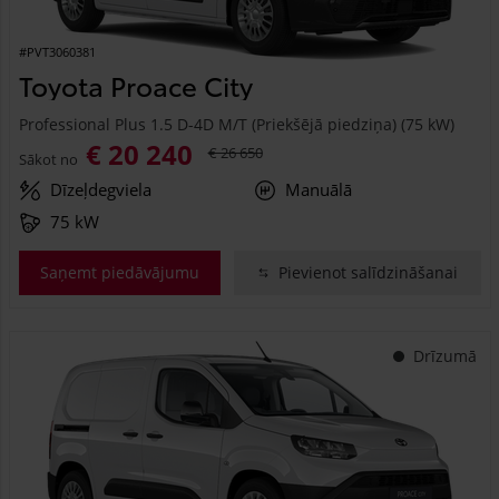
#PVT3060381
Toyota Proace City
Professional Plus 1.5 D-4D M/T (Priekšējā piedziņa) (75 kW)
€ 20 240
€ 26 650
Sākot no
Dīzeļdegviela
Manuālā
75 kW
Saņemt piedāvājumu
Pievienot salīdzināšanai
Drīzumā