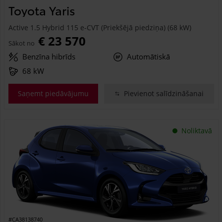
Toyota Yaris
Active 1.5 Hybrid 115 e-CVT (Priekšējā piedziņa) (68 kW)
€ 23 570
Sākot no
Benzīna hibrīds
Automātiskā
68 kW
Saņemt piedāvājumu
Pievienot salīdzināšanai
Noliktavā
#CA38138740