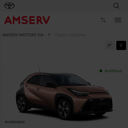
AMSERV MOTORS SIA
Toyota noliktava
Toyota noliktava
Noliktavā
#CA00636840