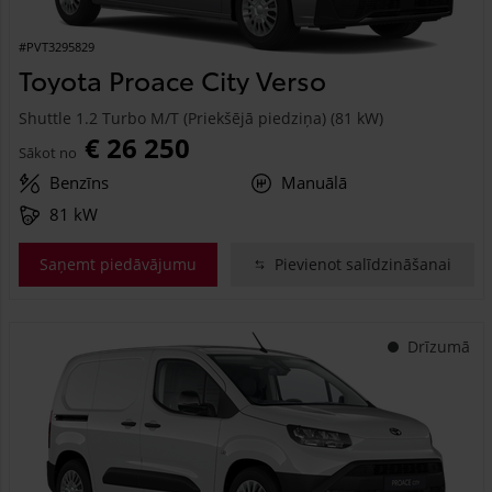
#PVT3295829
Toyota Proace City Verso
Shuttle 1.2 Turbo M/T (Priekšējā piedziņa) (81 kW)
€ 26 250
Sākot no
Benzīns
Manuālā
81 kW
Saņemt piedāvājumu
Pievienot salīdzināšanai
Drīzumā