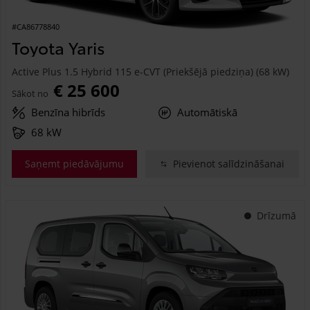
#CA86778840
Toyota Yaris
Active Plus 1.5 Hybrid 115 e-CVT (Priekšējā piedziņa) (68 kW)
€ 25 600
Sākot no
Benzīna hibrīds
Automātiskā
68 kW
Saņemt piedāvājumu
Pievienot salīdzināšanai
Drīzumā