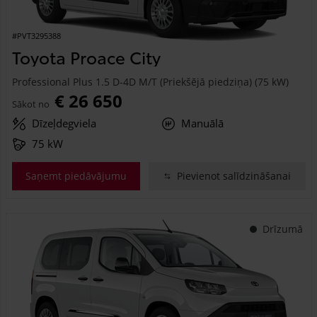
#PVT3295388
Toyota Proace City
Professional Plus 1.5 D-4D M/T (Priekšējā piedziņa) (75 kW)
€ 26 650
Sākot no
Dīzeļdegviela
Manuālā
75 kW
Saņemt piedāvājumu
Pievienot salīdzināšanai
Drīzumā