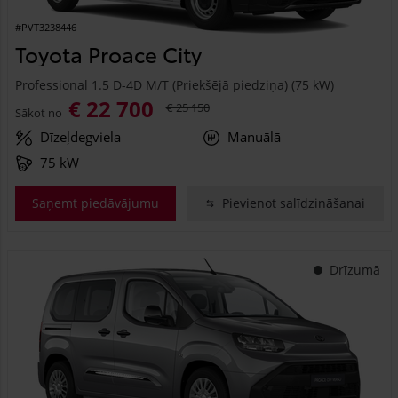
#PVT3238446
Toyota Proace City
Professional 1.5 D-4D M/T (Priekšējā piedziņa) (75 kW)
€ 22 700
€ 25 150
Sākot no
Dīzeļdegviela
Manuālā
75 kW
Saņemt piedāvājumu
Pievienot salīdzināšanai
Drīzumā