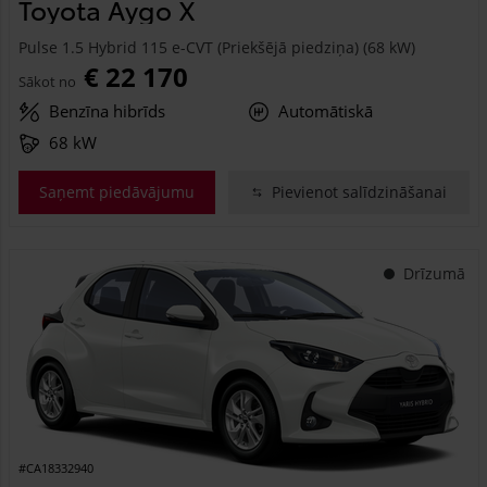
Toyota Aygo X
Pulse 1.5 Hybrid 115 e-CVT (Priekšējā piedziņa) (68 kW)
€ 22 170
Sākot no
Benzīna hibrīds
Automātiskā
68 kW
Saņemt piedāvājumu
Pievienot salīdzināšanai
Drīzumā
#CA18332940