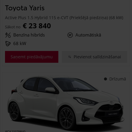
Toyota Yaris
Active Plus 1.5 Hybrid 115 e-CVT (Priekšējā piedziņa) (68 kW)
€ 23 840
Sākot no
Benzīna hibrīds
Automātiskā
68 kW
Saņemt piedāvājumu
Pievienot salīdzināšanai
Drīzumā
#CA23379840