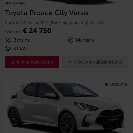
#PVT3374448
Toyota Proace City Verso
Shuttle 1.2 Turbo M/T (Priekšējā piedziņa) (81 kW)
€ 24 750
Sākot no
Benzīns
Manuālā
81 kW
Saņemt piedāvājumu
Pievienot salīdzināšanai
Drīzumā