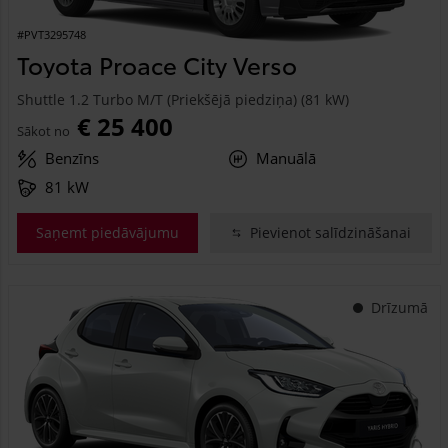
#PVT3295748
Toyota Proace City Verso
Shuttle 1.2 Turbo M/T (Priekšējā piedziņa) (81 kW)
€ 25 400
Sākot no
Benzīns
Manuālā
81 kW
Saņemt piedāvājumu
Pievienot salīdzināšanai
Drīzumā