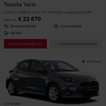
Toyota Yaris
Active 1.5 Hybrid 115 e-CVT (Priekšējā piedziņa) (68 kW)
€ 22 670
Sākot no
Benzīna hibrīds
Automātiskā
68 kW
Saņemt piedāvājumu
Pievienot salīdzināšanai
Noliktavā
#CA16613840