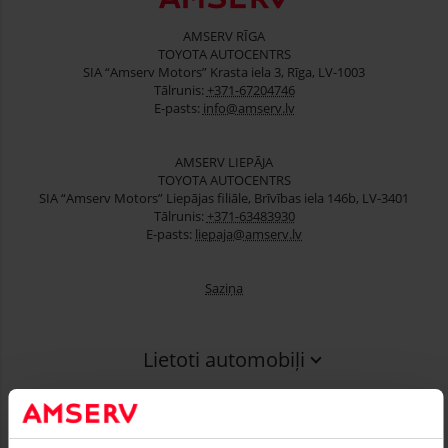
AMSERV RĪGA
TOYOTA AUTOCENTRS
SIA “Amserv Motors” Krasta iela 3, Rīga, LV-1003
Tālrunis:
+371-67204746
E-pasts:
info@amserv.lv
AMSERV LIEPĀJA
TOYOTA AUTOCENTRS
SIA “Amserv Motors” Liepājas filiāle, Brīvības iela 146b, LV-3401
Tālrunis:
+371-63483930
E-pasts:
liepaja@amserv.lv
Saziņa
Lietoti automobiļi
Finansēšana
Serviss