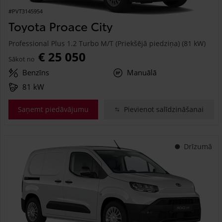
#PVT3145954
Toyota Proace City
Professional Plus 1.2 Turbo M/T (Priekšējā piedziņa) (81 kW)
€ 25 050
Sākot no
Benzīns
Manuālā
81 kW
Saņemt piedāvājumu
Pievienot salīdzināšanai
Drīzumā