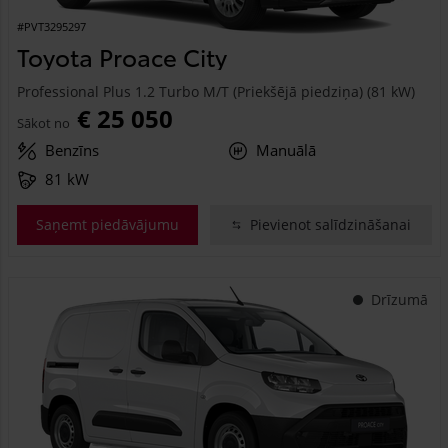
#PVT3295297
Toyota Proace City
Professional Plus 1.2 Turbo M/T (Priekšējā piedziņa) (81 kW)
€ 25 050
Sākot no
Benzīns
Manuālā
81 kW
Saņemt piedāvājumu
Pievienot salīdzināšanai
Drīzumā