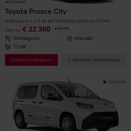
#PVT3370406
Toyota Proace City
Professional 1.5 D-4D M/T (Priekšējā piedziņa) (75 kW)
€ 22 300
€ 24 750
Sākot no
Dīzeļdegviela
Manuālā
75 kW
Saņemt piedāvājumu
Pievienot salīdzināšanai
Drīzumā