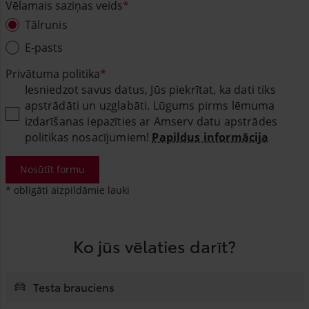
Vēlamais saziņas veids
Tālrunis
E-pasts
Privātuma politika
Iesniedzot savus datus, Jūs piekrītat, ka dati tiks
apstrādāti un uzglabāti. Lūgums pirms lēmuma
izdarīšanas iepazīties ar Amserv datu apstrādes
politikas nosacījumiem!
Papildus informācija
Nosūtīt formu
* obligāti aizpildāmie lauki
Ko jūs vēlaties darīt?
Testa brauciens