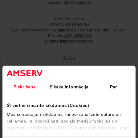
E-pasts:
info@amserv.lv
AMSERV LIEPĀJA
TOYOTA AUTOCENTRS
SIA “Amserv Motors” Liepājas filiāle, Brīvības iela 146b, LV-3401
Tālrunis:
+371-63483930
E-pasts:
liepaja@amserv.lv
Saziņa
Lietoti automobiļi
Piekrišana
Sīkāka informācija
Par
Finansēšana
Serviss
Šī vietne izmanto sīkdatnes (Cookies)
Mēs izmantojam sīkdatnes, lai personalizētu saturu un
Uzņēmumiem
reklāmas, lai nodrošinātu sociālo mediju funkcijas un
analizētu apmeklējumu. Mēs arī kopīgojam informāciju par
Par mums
to, kā jūs lietojat mūsu vietni ar mūsu sociālo mediju,