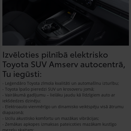
Izvēloties pilnībā elektrisko
Toyota SUV Amserv autocentrā,
Tu iegūsti:
- Leģendāro Toyota zīmola kvalitāti un automašīnu izturību;
- Toyota īpašo pieredzi SUV un krosoveru jomā;
- Vairākumā gadījumu – lielāku jaudu kā līdzīgiem auto ar
iekšdedzes dzinēju;
- Elektroauto vienmērīgo un dinamisko veiktspēju visā ātrumu
diapazonā;
- Izcilu akustisko komfortu un mazākas vibrācijas;
- Zemākas apkopes izmaksas pateicoties mazākam kustīgo
mezglu skaitam;