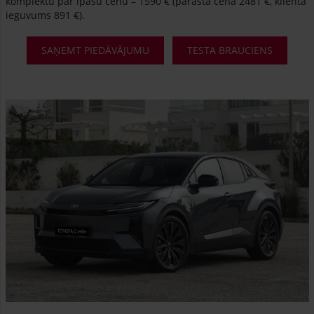
komplektu par īpašu cenu – 1590 € (parastā cena 2481 €, klienta
ieguvums 891 €).
SAŅEMT PIEDĀVĀJUMU
TESTA BRAUCIENS