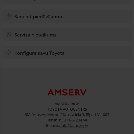
Saņemt piedāvājumu
Servisa pieteikums
Konfigurē savu Toyota
AMSERV RĪGA
TOYOTA AUTOCENTRS
SIA “Amserv Motors” Krasta iela 3, Rīga, LV-1003
Tālrunis:
+371-67204746
E-pasts:
info@amserv.lv