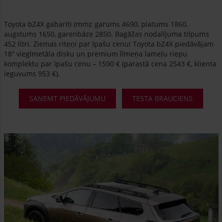
Toyota bZ4X gabarīti (mm): garums 4690, platums 1860,
augstums 1650, garenbāze 2850. Bagāžas nodalījuma tilpums
452 litri. Ziemas riteņi par īpašu cenu! Toyota bZ4X piedāvājam
18” vieglmetāla disku un premium līmeņa lameļu riepu
komplektu par īpašu cenu – 1590 € (parastā cena 2543 €, klienta
ieguvums 953 €).
SAŅEMT PIEDĀVĀJUMU
TESTA BRAUCIENS