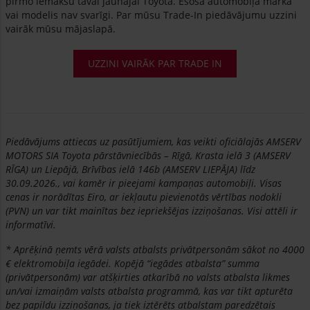
pirmo iemaksu tavai jaunajai Toyota. Esošā automobiļa marka
vai modelis nav svarīgi. Par mūsu Trade-In piedāvājumu uzzini
vairāk mūsu mājaslapā.
UZZINI VAIRĀK PAR TRADE IN
Piedāvājums attiecas uz pasūtījumiem, kas veikti oficiālajās AMSERV
MOTORS SIA Toyota pārstāvniecībās – Rīgā, Krasta ielā 3 (AMSERV
RĪGA) un Liepājā, Brīvības ielā 146b (AMSERV LIEPĀJA) līdz
30.09.2026., vai kamēr ir pieejami kampaņas automobiļi. Visas
cenas ir norādītas Eiro, ar iekļautu pievienotās vērtības nodokli
(PVN) un var tikt mainītas bez iepriekšējas izziņošanas. Visi attēli ir
informatīvi.
* Aprēķinā ņemts vērā valsts atbalsts privātpersonām sākot no 4000
€ elektromobiļa iegādei. Kopējā “iegādes atbalsta” summa
(privātpersonām) var atšķirties atkarībā no valsts atbalsta likmes
un/vai izmaiņām valsts atbalsta programmā, kas var tikt apturēta
bez papildu izziņošanas, ja tiek iztērēts atbalstam paredzētais