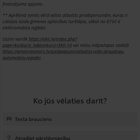
finansējuma apjoms.
** Aprēķinā ņemts vērā valsts atbalsts privātpersonām, kuras ir
Latvijas Goda ģimenes apliecības turētājas, sākot no 6750 €
elektromobiļa iegādei.
Uzzini vairāk
https://ekii.lv/index.php?
page=konkursi_lv&konkursi=EKII-10
vai mūsu mājaslapas sadaļā
https://amservmotors.lv/piedavajumi/atbalsts-videi-draudzigu-
automobilu-iegadei
.
Ko jūs vēlaties darīt?
Testa brauciens
Atrodiet pārstāvniecību