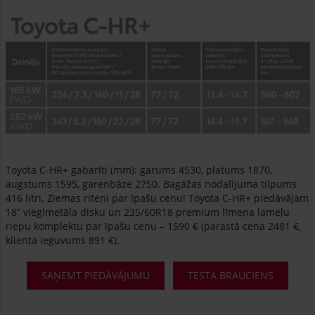
Toyota C-HR+ gabarīti (mm): garums 4530, platums 1870,
augstums 1595, garenbāze 2750. Bagāžas nodalījuma tilpums
416 litri. Ziemas riteņi par īpašu cenu! Toyota C-HR+ piedāvājam
18” vieglmetāla disku un 235/60R18 premium līmeņa lameļu
riepu komplektu par īpašu cenu – 1590 € (parastā cena 2481 €,
klienta ieguvums 891 €).
SAŅEMT PIEDĀVĀJUMU
TESTA BRAUCIENS