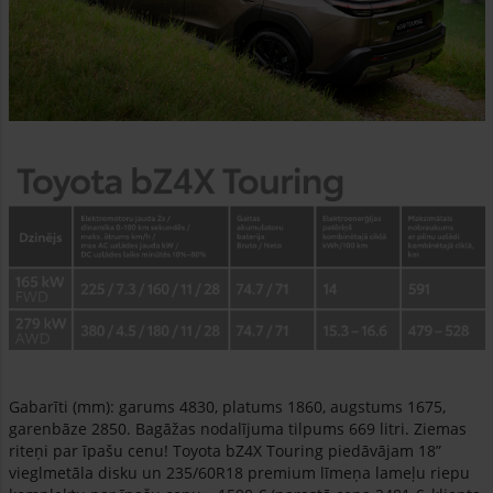
Gabarīti (mm): garums 4830, platums 1860, augstums 1675,
garenbāze 2850. Bagāžas nodalījuma tilpums 669 litri. Ziemas
riteņi par īpašu cenu! Toyota bZ4X Touring piedāvājam 18”
vieglmetāla disku un 235/60R18 premium līmeņa lameļu riepu