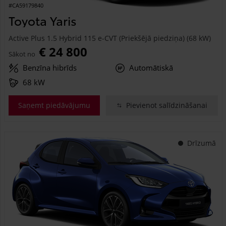
#CA59179840
Toyota Yaris
Active Plus 1.5 Hybrid 115 e-CVT (Priekšējā piedziņa) (68 kW)
€ 24 800
Sākot no
Benzīna hibrīds
Automātiskā
68 kW
Saņemt piedāvājumu
Pievienot salīdzināšanai
Drīzumā