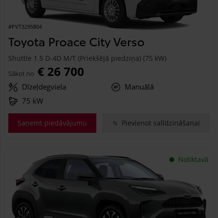
#PVT3295804
Toyota Proace City Verso
Shuttle 1.5 D-4D M/T (Priekšējā piedziņa) (75 kW)
€ 26 700
Sākot no
Dīzeļdegviela
Manuālā
75 kW
Saņemt piedāvājumu
Pievienot salīdzināšanai
Noliktavā