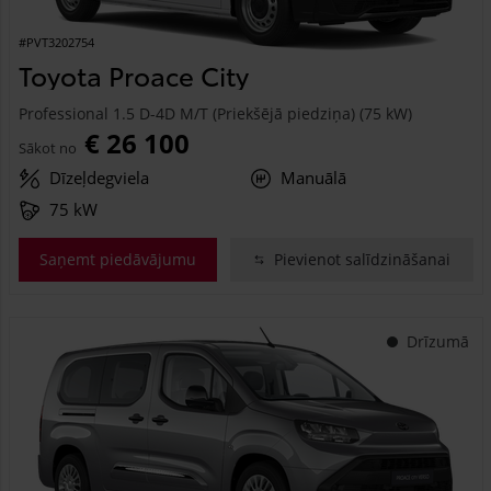
#PVT3202754
Toyota Proace City
Professional 1.5 D-4D M/T (Priekšējā piedziņa) (75 kW)
€ 26 100
Sākot no
Dīzeļdegviela
Manuālā
75 kW
Saņemt piedāvājumu
Pievienot salīdzināšanai
Drīzumā