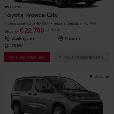
#PVT3238446
Toyota Proace City
Professional 1.5 D-4D M/T (Priekšējā piedziņa) (75 kW)
€ 22 700
€ 25 150
Sākot no
Dīzeļdegviela
Manuālā
75 kW
Saņemt piedāvājumu
Pievienot salīdzināšanai
Drīzumā