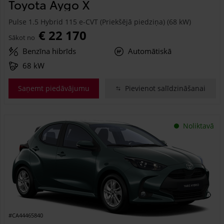
Toyota Aygo X
Pulse 1.5 Hybrid 115 e-CVT (Priekšējā piedziņa) (68 kW)
€ 22 170
Sākot no
Benzīna hibrīds
Automātiskā
68 kW
Saņemt piedāvājumu
Pievienot salīdzināšanai
Noliktavā
#CA44465840