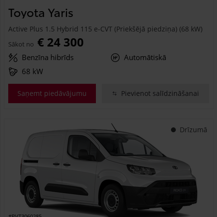
Toyota Yaris
Active Plus 1.5 Hybrid 115 e-CVT (Priekšējā piedziņa) (68 kW)
€ 24 300
Sākot no
Benzīna hibrīds
Automātiskā
68 kW
Saņemt piedāvājumu
Pievienot salīdzināšanai
Drīzumā
#PVT3060285