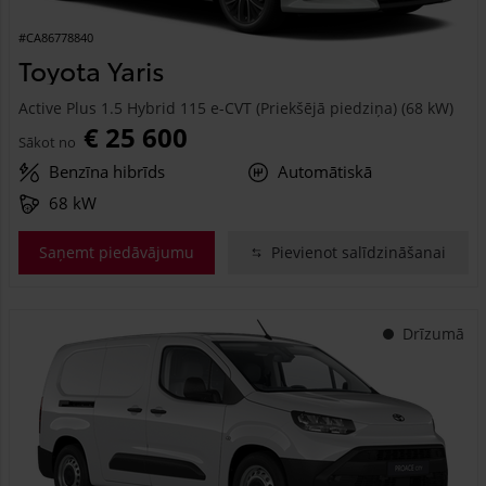
#CA86778840
Toyota Yaris
Active Plus 1.5 Hybrid 115 e-CVT (Priekšējā piedziņa) (68 kW)
€ 25 600
Sākot no
Benzīna hibrīds
Automātiskā
68 kW
Saņemt piedāvājumu
Pievienot salīdzināšanai
Drīzumā