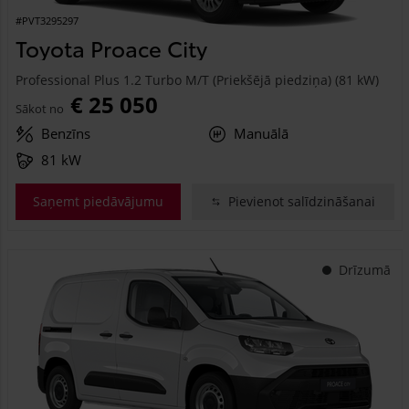
#PVT3295297
Toyota Proace City
Professional Plus 1.2 Turbo M/T (Priekšējā piedziņa) (81 kW)
€ 25 050
Sākot no
Benzīns
Manuālā
81 kW
Saņemt piedāvājumu
Pievienot salīdzināšanai
Drīzumā