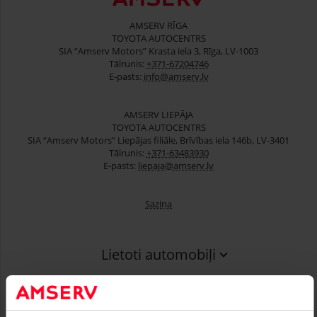
AMSERV RĪGA
TOYOTA AUTOCENTRS
SIA “Amserv Motors” Krasta iela 3, Rīga, LV-1003
Tālrunis:
+371-67204746
E-pasts:
info@amserv.lv
AMSERV LIEPĀJA
TOYOTA AUTOCENTRS
SIA “Amserv Motors” Liepājas filiāle, Brīvības iela 146b, LV-3401
Tālrunis:
+371-63483930
E-pasts:
liepaja@amserv.lv
Saziņa
Lietoti automobiļi
Finansēšana
Serviss