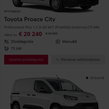
#PVT3060341
Toyota Proace City
Professional Plus 1.5 D-4D M/T (Priekšējā piedziņa) (75 kW)
€ 20 240
€ 26 650
Sākot no
Dīzeļdegviela
Manuālā
75 kW
Saņemt piedāvājumu
Pievienot salīdzināšanai
Drīzumā