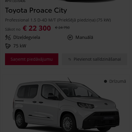
#PVT3370406
Toyota Proace City
Professional 1.5 D-4D M/T (Priekšējā piedziņa) (75 kW)
€ 22 300
€ 24 750
Sākot no
Dīzeļdegviela
Manuālā
75 kW
Saņemt piedāvājumu
Pievienot salīdzināšanai
Drīzumā