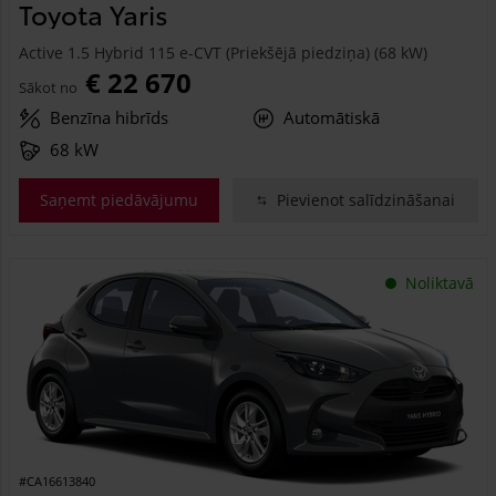
Toyota Yaris
Active 1.5 Hybrid 115 e-CVT (Priekšējā piedziņa) (68 kW)
€ 22 670
Sākot no
Benzīna hibrīds
Automātiskā
68 kW
Saņemt piedāvājumu
Pievienot salīdzināšanai
Noliktavā
#CA16613840