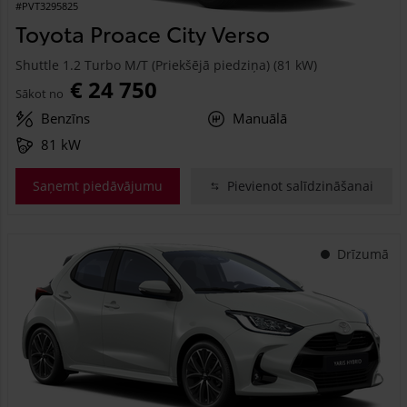
#PVT3295825
Toyota Proace City Verso
Shuttle 1.2 Turbo M/T (Priekšējā piedziņa) (81 kW)
€ 24 750
Sākot no
Benzīns
Manuālā
81 kW
Saņemt piedāvājumu
Pievienot salīdzināšanai
Drīzumā