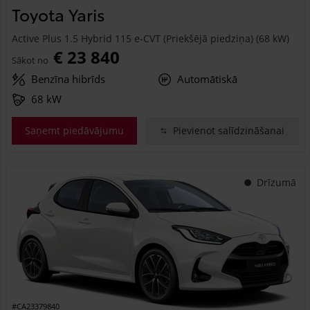
Toyota Yaris
Active Plus 1.5 Hybrid 115 e-CVT (Priekšējā piedziņa) (68 kW)
€ 23 840
Sākot no
Benzīna hibrīds
Automātiskā
68 kW
Saņemt piedāvājumu
Pievienot salīdzināšanai
Drīzumā
#CA23379840