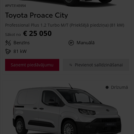
#PVT3145954
Toyota Proace City
Professional Plus 1.2 Turbo M/T (Priekšējā piedziņa) (81 kW)
€ 25 050
Sākot no
Benzīns
Manuālā
81 kW
Saņemt piedāvājumu
Pievienot salīdzināšanai
Drīzumā