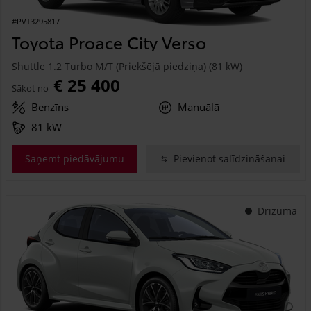
#PVT3295817
Toyota Proace City Verso
Shuttle 1.2 Turbo M/T (Priekšējā piedziņa) (81 kW)
€ 25 400
Sākot no
Benzīns
Manuālā
81 kW
Saņemt piedāvājumu
Pievienot salīdzināšanai
Drīzumā