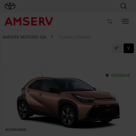
AMSERV MOTORS SIA
Toyota noliktava
Toyota noliktava
Noliktavā
#CA00636840