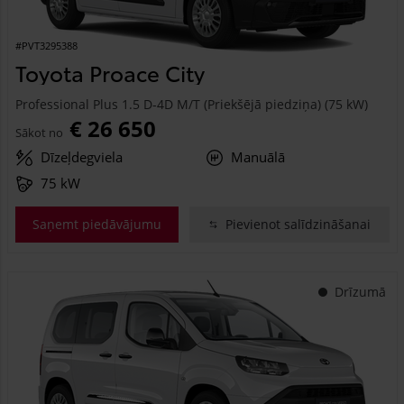
#PVT3295388
Toyota Proace City
Professional Plus 1.5 D-4D M/T (Priekšējā piedziņa) (75 kW)
€ 26 650
Sākot no
Dīzeļdegviela
Manuālā
75 kW
Saņemt piedāvājumu
Pievienot salīdzināšanai
Drīzumā