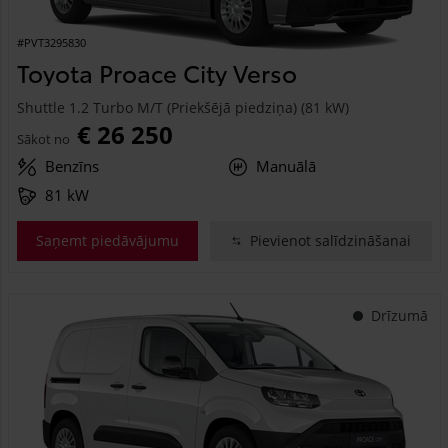
#PVT3295830
Toyota Proace City Verso
Shuttle 1.2 Turbo M/T (Priekšējā piedziņa) (81 kW)
€ 26 250
Sākot no
Benzīns
Manuālā
81 kW
Saņemt piedāvājumu
Pievienot salīdzināšanai
Drīzumā