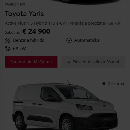
#CA83811940
Toyota Yaris
Active Plus 1.5 Hybrid 115 e-CVT (Priekšējā piedziņa) (68 kW)
€ 24 900
Sākot no
Benzīna hibrīds
Automātiskā
68 kW
Saņemt piedāvājumu
Pievienot salīdzināšanai
Drīzumā