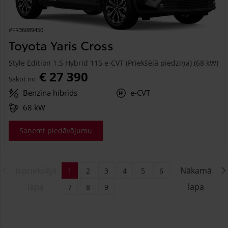
#FR36089450
Toyota Yaris Cross
Style Edition 1.5 Hybrid 115 e-CVT (Priekšējā piedziņa) (68 kW)
€ 27 390
Sākot no
Benzīna hibrīds
e-CVT
68 kW
Saņemt piedāvājumu
Iepriekšējā
Nākamā
1
2
3
4
5
6
lapa
lapa
7
8
9