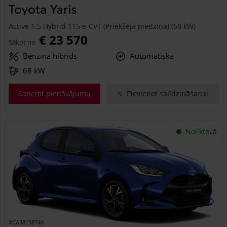
Toyota Yaris
Active 1.5 Hybrid 115 e-CVT (Priekšējā piedziņa) (68 kW)
€ 23 570
Sākot no
Benzīna hibrīds
Automātiskā
68 kW
Saņemt piedāvājumu
Pievienot salīdzināšanai
Noliktavā
#CA38138740