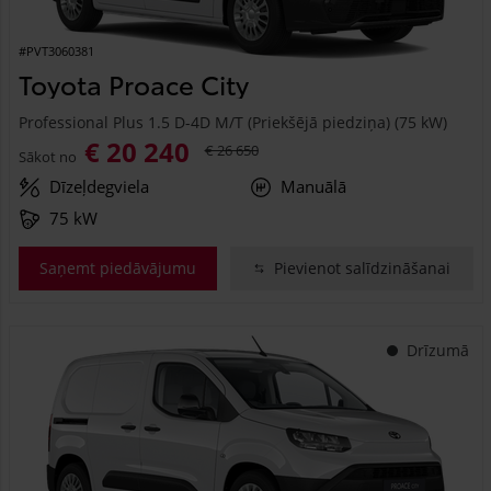
#PVT3060381
Toyota Proace City
Professional Plus 1.5 D-4D M/T (Priekšējā piedziņa) (75 kW)
€ 20 240
€ 26 650
Sākot no
Dīzeļdegviela
Manuālā
75 kW
Saņemt piedāvājumu
Pievienot salīdzināšanai
Drīzumā