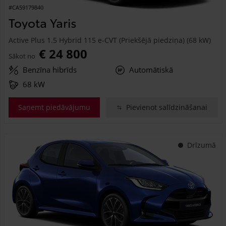
#CA59179840
Toyota Yaris
Active Plus 1.5 Hybrid 115 e-CVT (Priekšējā piedziņa) (68 kW)
€ 24 800
Sākot no
Benzīna hibrīds
Automātiskā
68 kW
Saņemt piedāvājumu
Pievienot salīdzināšanai
Drīzumā