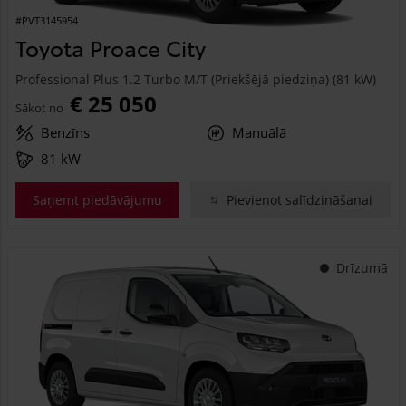
#PVT3145954
Toyota Proace City
Professional Plus 1.2 Turbo M/T (Priekšējā piedziņa) (81 kW)
€ 25 050
Sākot no
Benzīns
Manuālā
81 kW
Saņemt piedāvājumu
Pievienot salīdzināšanai
Drīzumā