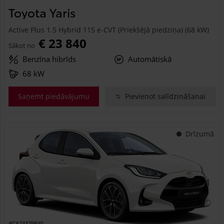
Toyota Yaris
Active Plus 1.5 Hybrid 115 e-CVT (Priekšējā piedziņa) (68 kW)
€ 23 840
Sākot no
Benzīna hibrīds
Automātiskā
68 kW
Saņemt piedāvājumu
Pievienot salīdzināšanai
Drīzumā
#CA23379840