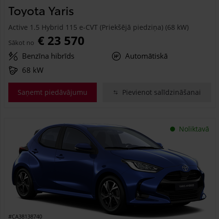
Toyota Yaris
Active 1.5 Hybrid 115 e-CVT (Priekšējā piedziņa) (68 kW)
€ 23 570
Sākot no
Benzīna hibrīds
Automātiskā
68 kW
Saņemt piedāvājumu
Pievienot salīdzināšanai
Noliktavā
#CA38138740