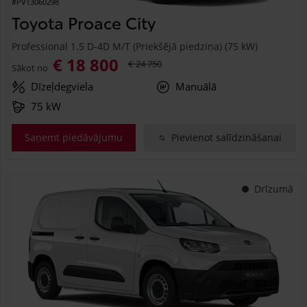
#PVT3060298
Toyota Proace City
Professional 1.5 D-4D M/T (Priekšējā piedziņa) (75 kW)
€ 18 800
€ 24 750
Sākot no
Dīzeļdegviela
Manuālā
75 kW
Saņemt piedāvājumu
Pievienot salīdzināšanai
Drīzumā