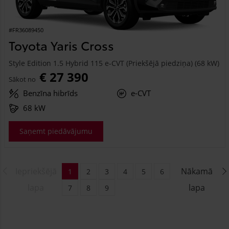
#FR36089450
Toyota Yaris Cross
Style Edition 1.5 Hybrid 115 e-CVT (Priekšējā piedziņa) (68 kW)
€ 27 390
Sākot no
Benzīna hibrīds
e-CVT
68 kW
Saņemt piedāvājumu
Iepriekšējā
Nākamā
1
2
3
4
5
6
lapa
lapa
7
8
9