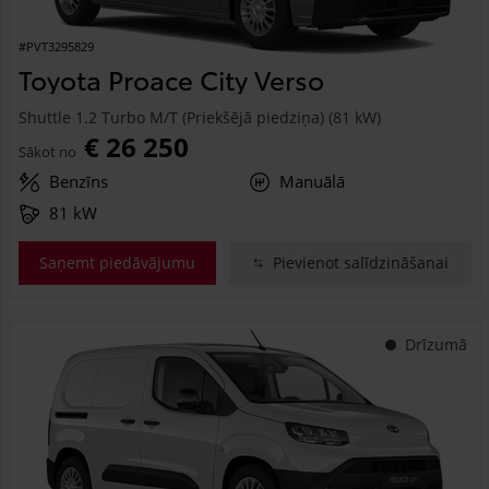
#PVT3295829
Toyota Proace City Verso
Shuttle 1.2 Turbo M/T (Priekšējā piedziņa) (81 kW)
€ 26 250
Sākot no
Benzīns
Manuālā
81 kW
Saņemt piedāvājumu
Pievienot salīdzināšanai
Drīzumā