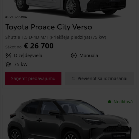
#PVT3295804
Toyota Proace City Verso
Shuttle 1.5 D-4D M/T (Priekšējā piedziņa) (75 kW)
€ 26 700
Sākot no
Dīzeļdegviela
Manuālā
75 kW
Saņemt piedāvājumu
Pievienot salīdzināšanai
Noliktavā