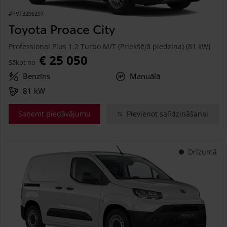
#PVT3295297
Toyota Proace City
Professional Plus 1.2 Turbo M/T (Priekšējā piedziņa) (81 kW)
€ 25 050
Sākot no
Benzīns
Manuālā
81 kW
Saņemt piedāvājumu
Pievienot salīdzināšanai
Drīzumā