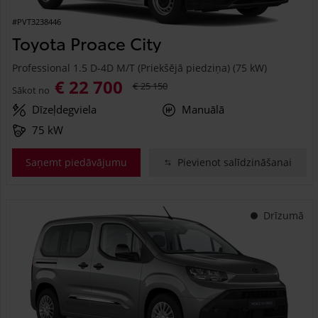
#PVT3238446
Toyota Proace City
Professional 1.5 D-4D M/T (Priekšējā piedziņa) (75 kW)
€ 22 700
€ 25 150
Sākot no
Dīzeļdegviela
Manuālā
75 kW
Saņemt piedāvājumu
Pievienot salīdzināšanai
Drīzumā