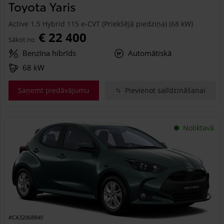
Toyota Yaris
Active 1.5 Hybrid 115 e-CVT (Priekšējā piedziņa) (68 kW)
€ 22 400
Sākot no
Benzīna hibrīds
Automātiskā
68 kW
Saņemt piedāvājumu
Pievienot salīdzināšanai
Noliktavā
#CA32068840