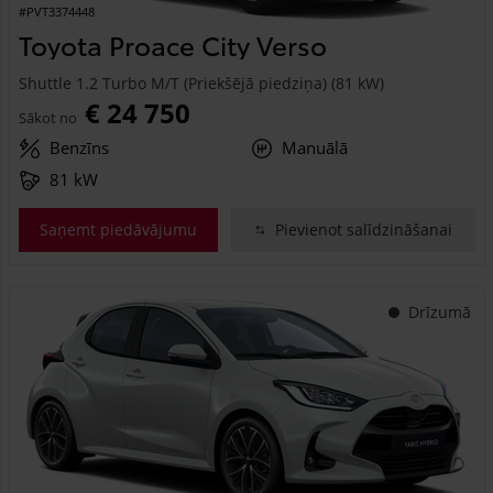
#PVT3374448
Toyota Proace City Verso
Shuttle 1.2 Turbo M/T (Priekšējā piedziņa) (81 kW)
€ 24 750
Sākot no
Benzīns
Manuālā
81 kW
Saņemt piedāvājumu
Pievienot salīdzināšanai
Drīzumā