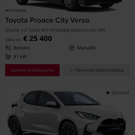
#PVT3295748
Toyota Proace City Verso
Shuttle 1.2 Turbo M/T (Priekšējā piedziņa) (81 kW)
€ 25 400
Sākot no
Benzīns
Manuālā
81 kW
Saņemt piedāvājumu
Pievienot salīdzināšanai
Drīzumā