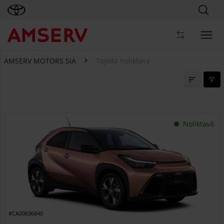
AMSERV MOTORS SIA
Toyota noliktava
Toyota noliktava
Noliktavā
#CA00636840