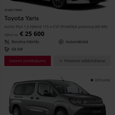
#CA86778840
Toyota Yaris
Active Plus 1.5 Hybrid 115 e-CVT (Priekšējā piedziņa) (68 kW)
€ 25 600
Sākot no
Benzīna hibrīds
Automātiskā
68 kW
Saņemt piedāvājumu
Pievienot salīdzināšanai
Drīzumā