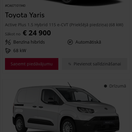
#CA67101940
Toyota Yaris
Active Plus 1.5 Hybrid 115 e-CVT (Priekšējā piedziņa) (68 kW)
€ 24 900
Sākot no
Benzīna hibrīds
Automātiskā
68 kW
Saņemt piedāvājumu
Pievienot salīdzināšanai
Drīzumā