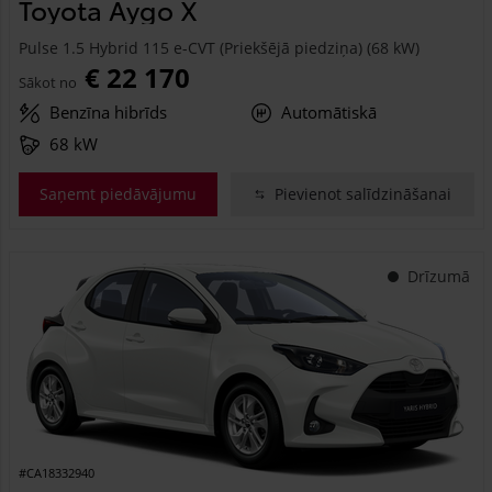
Toyota Aygo X
Pulse 1.5 Hybrid 115 e-CVT (Priekšējā piedziņa) (68 kW)
€ 22 170
Sākot no
Benzīna hibrīds
Automātiskā
68 kW
Saņemt piedāvājumu
Pievienot salīdzināšanai
Drīzumā
#CA18332940