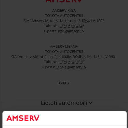
AMSERV RĪGA
TOYOTA AUTOCENTRS
SIA “Amserv Motors” Krasta iela 3, Rīga, LV-1003
Tālrunis:
+371-67204746
E-pasts:
info@amserv.lv
AMSERV LIEPĀJA
TOYOTA AUTOCENTRS
SIA “Amserv Motors” Liepājas filiāle, Brīvības iela 146b, LV-3401
Tālrunis:
+371-63483930
E-pasts:
liepaja@amserv.lv
Saziņa
Lietoti automobiļi
Finansēšana
Serviss