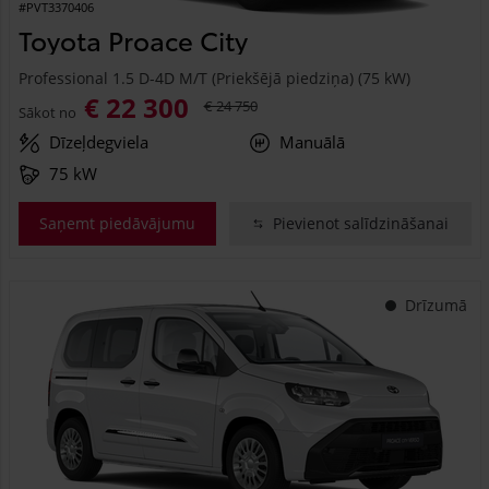
#PVT3370406
Toyota Proace City
Professional 1.5 D-4D M/T (Priekšējā piedziņa) (75 kW)
€ 22 300
€ 24 750
Sākot no
Dīzeļdegviela
Manuālā
75 kW
Saņemt piedāvājumu
Pievienot salīdzināšanai
Drīzumā