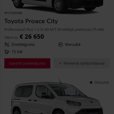
#PVT3295388
Toyota Proace City
Professional Plus 1.5 D-4D M/T (Priekšējā piedziņa) (75 kW)
€ 26 650
Sākot no
Dīzeļdegviela
Manuālā
75 kW
Saņemt piedāvājumu
Pievienot salīdzināšanai
Drīzumā