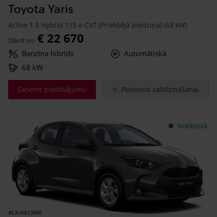
Toyota Yaris
Active 1.5 Hybrid 115 e-CVT (Priekšējā piedziņa) (68 kW)
€ 22 670
Sākot no
Benzīna hibrīds
Automātiskā
68 kW
Saņemt piedāvājumu
Pievienot salīdzināšanai
Noliktavā
#CA16613840