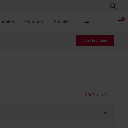
0
mumiem
Par mums
Kontakti
Testa brauciens