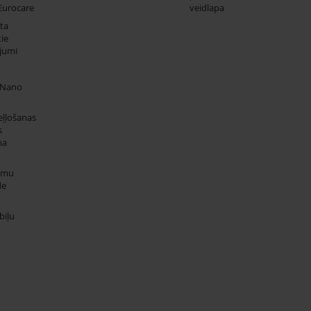
Eurocare
veidlapa
ta
ie
jumi
 Nano
eļļošanas
s
na
umu
de
iļu