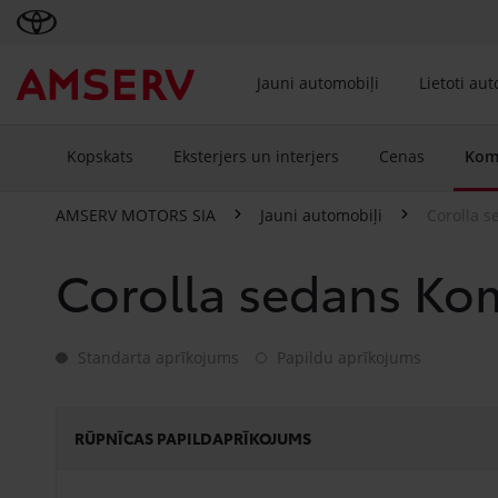
Jauni automobiļi
Lietoti au
Kopskats
Eksterjers un interjers
Cenas
Komp
AMSERV MOTORS SIA
Jauni automobiļi
Corolla s
Corolla sedans Ko
Standarta aprīkojums
Papildu aprīkojums
Standarta aprīkojums
Papildu aprīkojums
RŪPNĪCAS PAPILDAPRĪKOJUMS