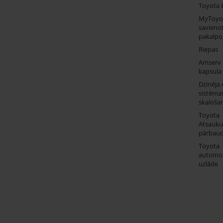
Toyota 
MyToyo
savienot
pakalpo
Riepas
Amserv
kapsula
Dzinēja 
sistēma
skaloša
Toyota
Atsauk
pārbau
Toyota
automob
uzlāde