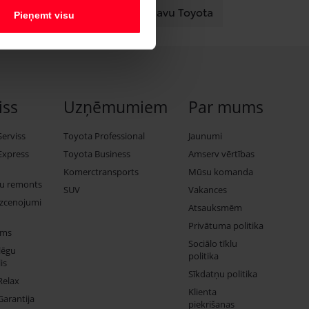
pieteikums
Konfigurē savu Toyota
Pieņemt visu
iss
Uzņēmumiem
Par mums
Serviss
Toyota Professional
Jaunumi
Express
Toyota Business
Amserv vērtības
Komerctransports
Mūsu komanda
ju remonts
SUV
Vakances
izcenojumi
Atsauksmēm
Privātuma politika
ums
Sociālo tīklu
lēgu
politika
is
Sīkdatņu politika
Relax
Klienta
Garantija
piekrišanas