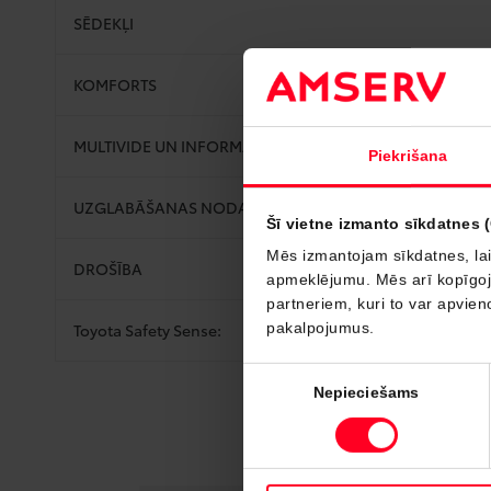
SĒDEKĻI
KOMFORTS
MULTIVIDE UN INFORMĀCIJA
Piekrišana
UZGLABĀŠANAS NODALĪJUMI
Šī vietne izmanto sīkdatnes 
Mēs izmantojam sīkdatnes, lai
DROŠĪBA
apmeklējumu. Mēs arī kopīgojam
partneriem, kuri to var apvieno
Toyota Safety Sense:
pakalpojumus.
Piekrišanas
Nepieciešams
izvēle