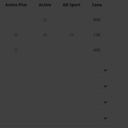
Active Plus
Active
GR Sport
Cena
850
Papildu aprīkojums
130
 aprīkojums
Papildu aprīkojums
Papildu aprīkojums
Papildu aprīkojums
450
Papildu aprīkojums