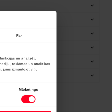
Par
funkcijas un analizētu
mediju, reklāmas un analītikas
ši, jums izmantojot viņu
Mārketings