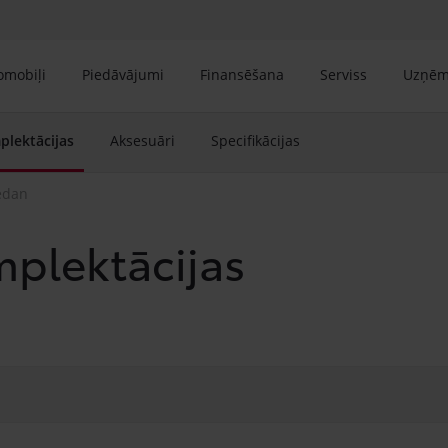
tomobiļi
Piedāvājumi
Finansēšana
Serviss
Uzņē
lektācijas
Aksesuāri
Specifikācijas
edan
mplektācijas