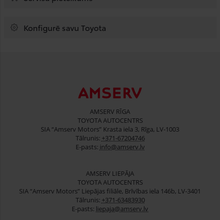
Konfigurē savu Toyota
AMSERV RĪGA
TOYOTA AUTOCENTRS
SIA “Amserv Motors” Krasta iela 3, Rīga, LV-1003
Tālrunis:
+371-67204746
E-pasts:
info@amserv.lv
AMSERV LIEPĀJA
TOYOTA AUTOCENTRS
SIA “Amserv Motors” Liepājas filiāle, Brīvības iela 146b, LV-3401
Tālrunis:
+371-63483930
E-pasts:
liepaja@amserv.lv