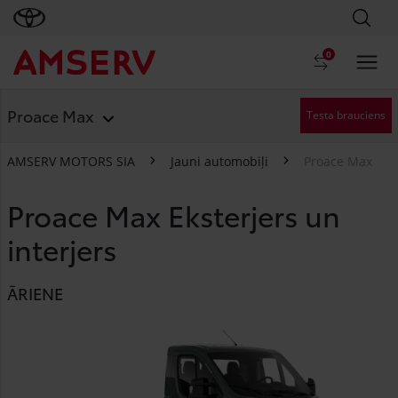
0
Proace Max
Testa brauciens
AMSERV MOTORS SIA
Jauni automobiļi
Proace Max
Proace Max Eksterjers un
interjers
ĀRIENE