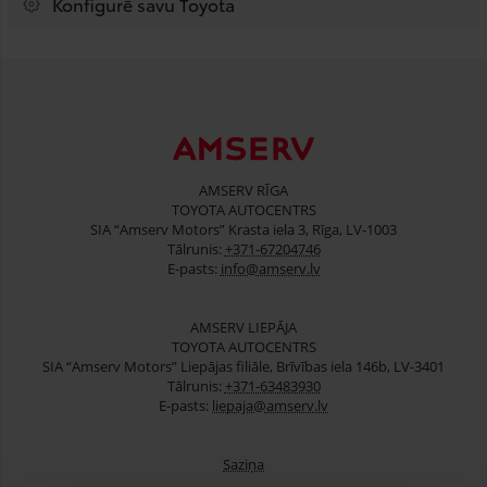
Konfigurē savu Toyota
AMSERV RĪGA
TOYOTA AUTOCENTRS
SIA “Amserv Motors” Krasta iela 3, Rīga, LV-1003
Tālrunis:
+371-67204746
E-pasts:
info@amserv.lv
AMSERV LIEPĀJA
TOYOTA AUTOCENTRS
SIA “Amserv Motors” Liepājas filiāle, Brīvības iela 146b, LV-3401
Tālrunis:
+371-63483930
E-pasts:
liepaja@amserv.lv
Saziņa