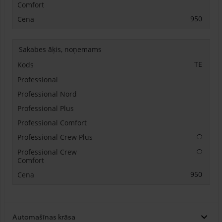
950
Sakabes āķis, noņemams
TE
Papildu
Papildu
950
Automašīnas krāsa