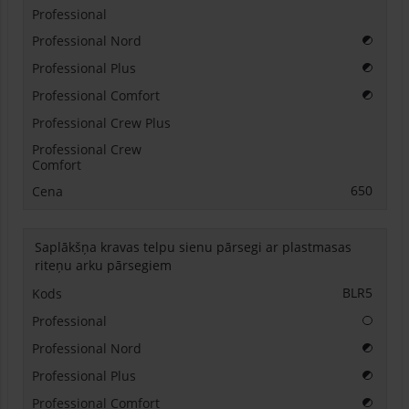
Papilda
Papilda
Papilda
650
Saplākšņa kravas telpu sienu pārsegi ar plastmasas
riteņu arku pārsegiem
BLR5
Papildu
Papilda
Papilda
Papilda