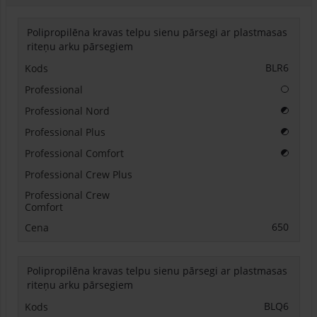
Polipropilēna kravas telpu sienu pārsegi ar plastmasas
riteņu arku pārsegiem
BLR6
Papildu
Papilda
Papilda
Papilda
650
Polipropilēna kravas telpu sienu pārsegi ar plastmasas
riteņu arku pārsegiem
BLQ6