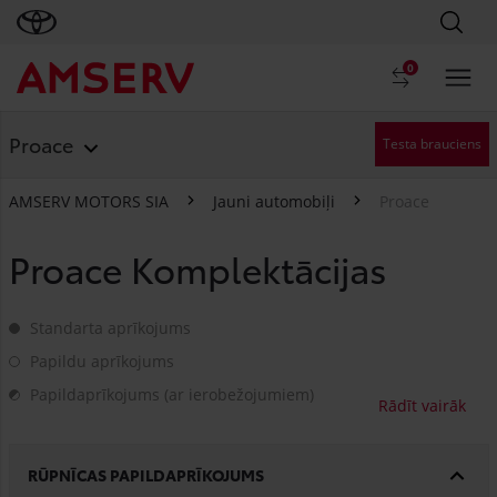
0
Proace
Testa brauciens
AMSERV MOTORS SIA
Jauni automobiļi
Proace
Proace Komplektācijas
Standarta aprīkojums
Standarta aprīkojums
Papildu aprīkojums
Papildu aprīkojums
Papildaprīkojums (ar ierobežojumiem)
Papildaprīkojums (ar ierobežojumiem)
RŪPNĪCAS PAPILDAPRĪKOJUMS