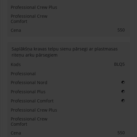
550
Saplākšņa kravas telpu sienu pārsegi ar plastmasas
riteņu arku pārsegiem
BLQ5
Papilda
Papilda
Papilda
550