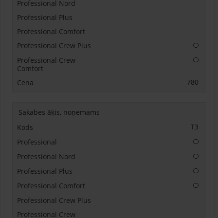
Papildu
Papildu
780
Sakabes āķis, noņemams
T3
Papildu
Papildu
Papildu
Papildu