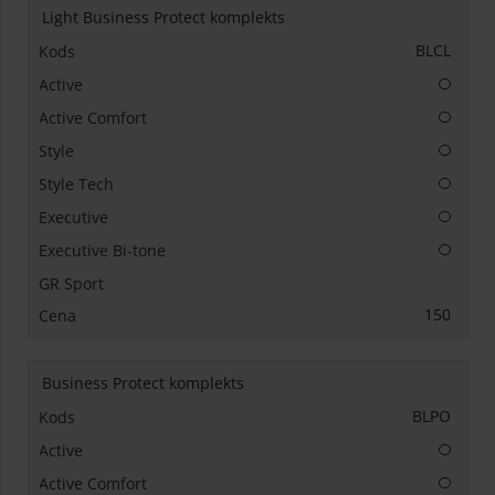
Light Business Protect komplekts
BLCL
Papildu
Papildu
Papildu
Papildu
Papildu
Papildu
150
Business Protect komplekts
BLPO
Papildu
Papildu