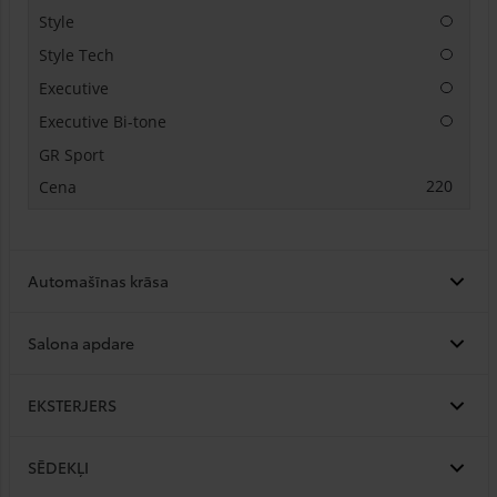
Papildu
Papildu
Papildu
Papildu
220
Automašīnas krāsa
Salona apdare
EKSTERJERS
SĒDEKĻI