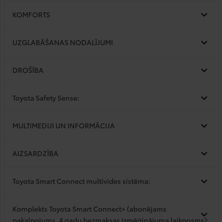
KOMFORTS
UZGLABĀŠANAS NODALĪJUMI
DROŠĪBA
Toyota Safety Sense:
MULTIMEDIJI UN INFORMĀCIJA
AIZSARDZĪBA
Toyota Smart Connect multivides sistēma:
Komplekts Toyota Smart Connect+ (abonējams
pakalpojums, 4 gadu bezmaksas izmēģinājuma laikposms):