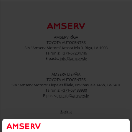
AMSERV RĪGA
TOYOTA AUTOCENTRS
SIA “Amserv Motors” Krasta iela 3, Rīga, LV-1003
Tālrunis:
+371-67204746
E-pasts:
info@amserv.lv
AMSERV LIEPĀJA
TOYOTA AUTOCENTRS
SIA “Amserv Motors” Liepājas filiāle, Brīvības iela 146b, LV-3401
Tālrunis:
+371-63483930
E-pasts:
liepaja@amserv.lv
Saziņa