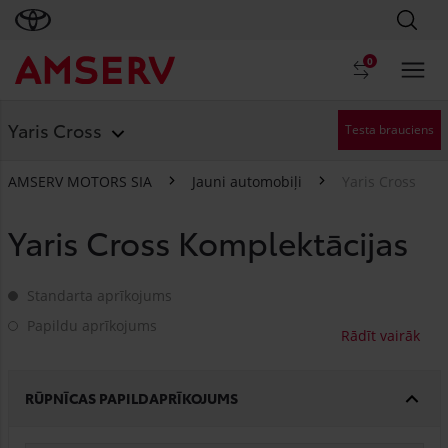
0
Yaris Cross
Testa brauciens
AMSERV MOTORS SIA
Jauni automobiļi
Yaris Cross
Yaris Cross Komplektācijas
Standarta aprīkojums
Standarta aprīkojums
Papildu aprīkojums
Papildu aprīkojums
RŪPNĪCAS PAPILDAPRĪKOJUMS