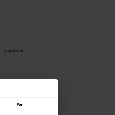
piedziņa (FWD)
is
Par