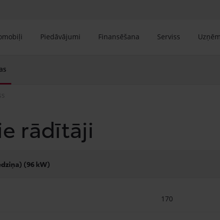
tomobiļi
Piedāvājumi
Finansēšana
Serviss
Uzņē
as
ss
e rādītāji
iedziņa) (96 kW)
170