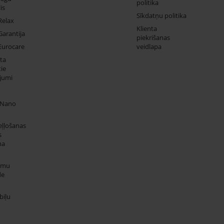
politika
is
Sīkdatņu politika
Relax
Klienta
Garantija
piekrišanas
Eurocare
veidlapa
ta
ie
jumi
 Nano
eļļošanas
s
na
umu
de
iļu