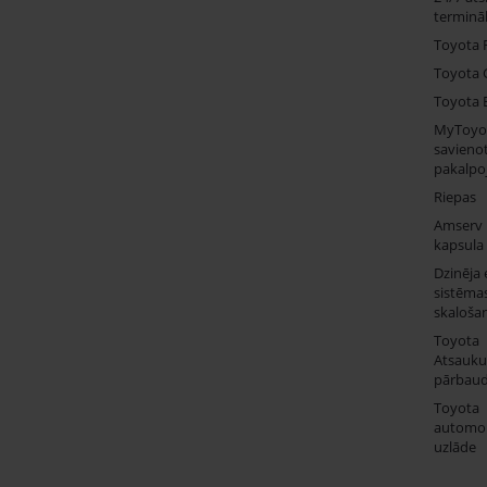
termināl
Toyota 
Toyota 
Toyota 
MyToyo
savienot
pakalpo
Riepas
Amserv
kapsula
Dzinēja 
sistēma
skaloša
Toyota
Atsauk
pārbau
Toyota
automob
uzlāde