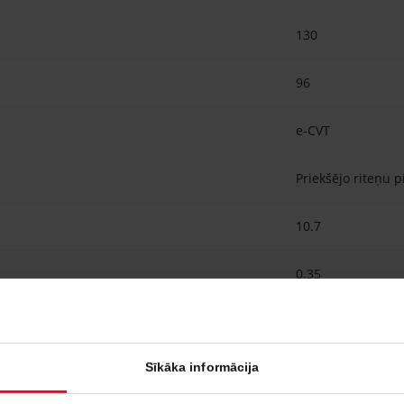
130
96
e-CVT
Priekšējo riteņu 
10.7
0.35
MacPherson statn
Sīkāka informācija
Vērpstienis