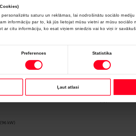
Ventilējams disks
(Cookies)
 personalizētu saturu un reklāmas, lai nodrošinātu sociālo mediju 
Disks
 informāciju par to, kā jūs lietojat mūsu vietni ar mūsu sociālo 
t ar citu informāciju, ko esat viņiem sniedzis vai ko viņi ir savāku
1690
1200-1265
Preferences
Statistika
750
550
Ļaut atlasi
0.397
 (96 kW)