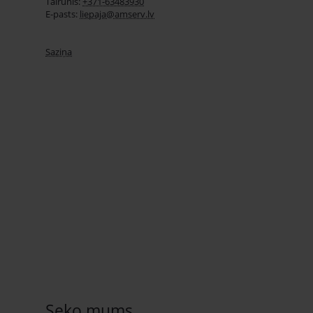
Tālrunis:
+371-63483930
E-pasts:
liepaja@amserv.lv
Saziņa
Seko mums