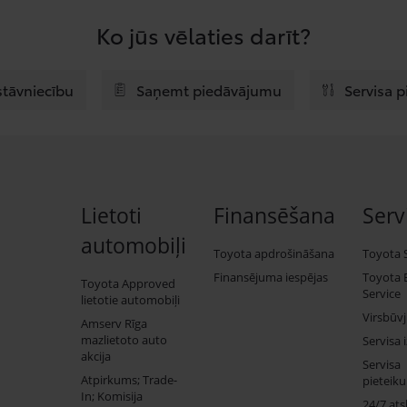
Ko jūs vēlaties darīt?
stāvniecību
Saņemt piedāvājumu
Servisa 
Lietoti
Finansēšana
Serv
automobiļi
Toyota apdrošināšana
Toyota 
Finansējuma iespējas
Toyota 
Toyota Approved
Service
lietotie automobiļi
Virsbūv
Amserv Rīga
mazlietoto auto
Servisa 
akcija
Servisa
Atpirkums; Trade-
pieteik
In; Komisija
24/7 ats