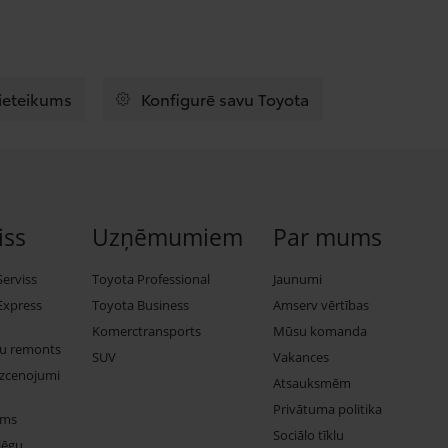
pieteikums
Konfigurē savu Toyota
iss
Uzņēmumiem
Par mums
Serviss
Toyota Professional
Jaunumi
Express
Toyota Business
Amserv vērtības
Komerctransports
Mūsu komanda
ju remonts
SUV
Vakances
izcenojumi
Atsauksmēm
Privātuma politika
ums
Sociālo tīklu
lēgu