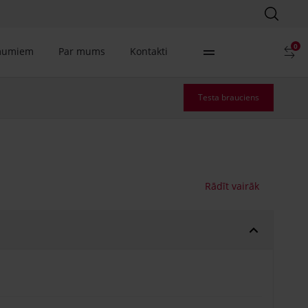
0
mumiem
Par mums
Kontakti
Testa brauciens