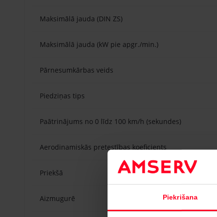
Maksimālā jauda (DIN ZS)
Maksimālā jauda (kW pie apgr./min.)
Pārnesumkārbas veids
Piedziņas tips
Paātrinājums no 0 līdz 100 km/h (sekundes)
Aerodinamiskās pretestības koeficients
Priekšā
Piekrišana
Aizmugurē