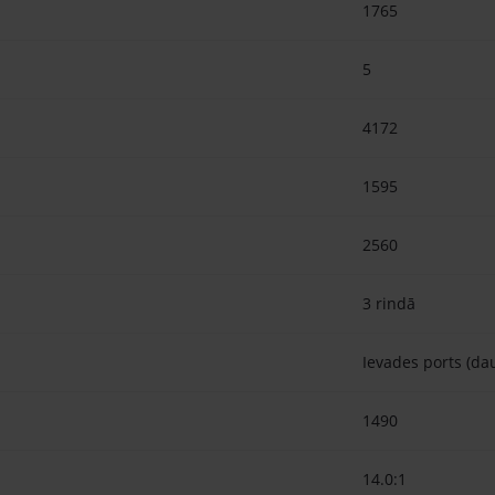
1765
5
4172
1595
2560
3 rindā
Ievades ports (d
1490
14.0:1