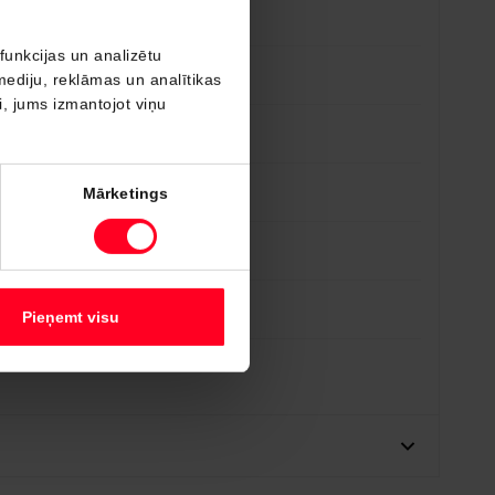
funkcijas un analizētu
mediju, reklāmas un analītikas
ši, jums izmantojot viņu
Mārketings
Pieņemt visu