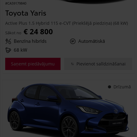
#CA59179840
Toyota Yaris
Active Plus 1.5 Hybrid 115 e-CVT (Priekšējā piedziņa) (68 kW)
€ 24 800
Sākot no
Benzīna hibrīds
Automātiskā
68 kW
Saņemt piedāvājumu
Pievienot salīdzināšanai
Drīzumā