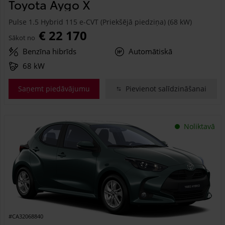
Toyota Aygo X
Pulse 1.5 Hybrid 115 e-CVT (Priekšējā piedziņa) (68 kW)
€ 22 170
Sākot no
Benzīna hibrīds
Automātiskā
68 kW
Saņemt piedāvājumu
Pievienot salīdzināšanai
Noliktavā
#CA32068840