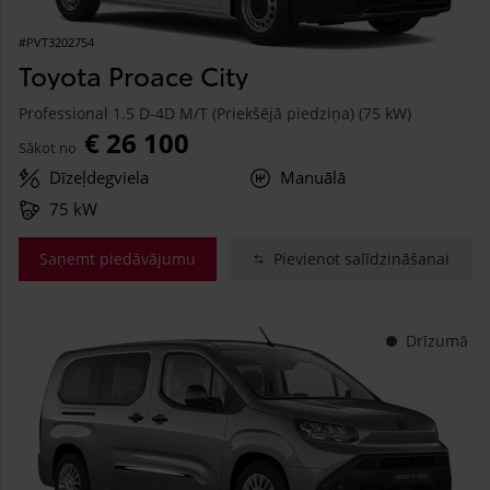
#PVT3202754
Toyota Proace City
Professional 1.5 D-4D M/T (Priekšējā piedziņa) (75 kW)
€ 26 100
Sākot no
Dīzeļdegviela
Manuālā
75 kW
Saņemt piedāvājumu
Pievienot salīdzināšanai
Drīzumā