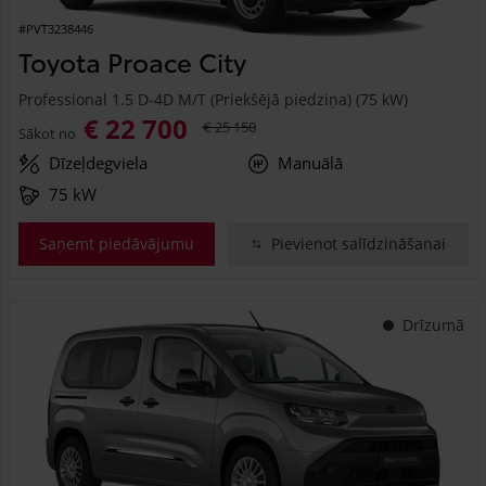
#PVT3238446
Toyota Proace City
Professional 1.5 D-4D M/T (Priekšējā piedziņa) (75 kW)
€ 22 700
€ 25 150
Sākot no
Dīzeļdegviela
Manuālā
75 kW
Saņemt piedāvājumu
Pievienot salīdzināšanai
Drīzumā