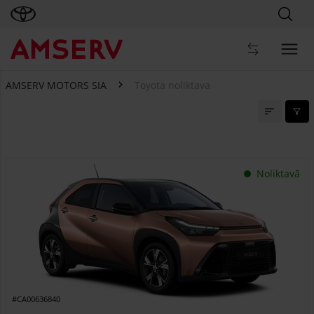
AMSERV MOTORS SIA
Toyota noliktava
Toyota noliktava
Noliktavā
#CA00636840