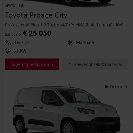
#PVT3145954
Toyota Proace City
Professional Plus 1.2 Turbo M/T (Priekšējā piedziņa) (81 kW)
€ 25 050
Sākot no
Benzīns
Manuālā
81 kW
Saņemt piedāvājumu
Pievienot salīdzināšanai
Drīzumā