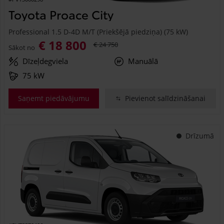
Toyota Proace City
Professional 1.5 D-4D M/T (Priekšējā piedziņa) (75 kW)
€ 18 800
€ 24 750
Sākot no
Dīzeļdegviela
Manuālā
75 kW
Saņemt piedāvājumu
Pievienot salīdzināšanai
Drīzumā