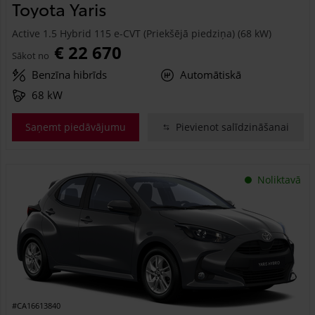
Toyota Yaris
Active 1.5 Hybrid 115 e-CVT (Priekšējā piedziņa) (68 kW)
€ 22 670
Sākot no
Benzīna hibrīds
Automātiskā
68 kW
Saņemt piedāvājumu
Pievienot salīdzināšanai
Noliktavā
#CA16613840