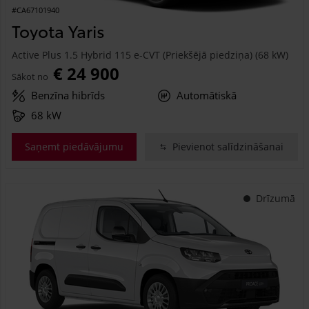
#CA67101940
Toyota Yaris
Active Plus 1.5 Hybrid 115 e-CVT (Priekšējā piedziņa) (68 kW)
€ 24 900
Sākot no
Benzīna hibrīds
Automātiskā
68 kW
Saņemt piedāvājumu
Pievienot salīdzināšanai
Drīzumā