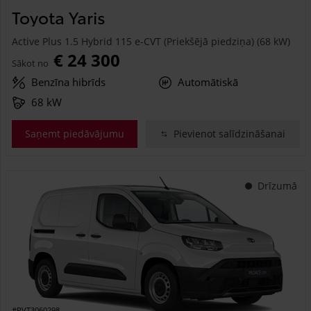
Toyota Yaris
Active Plus 1.5 Hybrid 115 e-CVT (Priekšējā piedziņa) (68 kW)
€ 24 300
Sākot no
Benzīna hibrīds
Automātiskā
68 kW
Saņemt piedāvājumu
Pievienot salīdzināšanai
Drīzumā
#PVT3060298