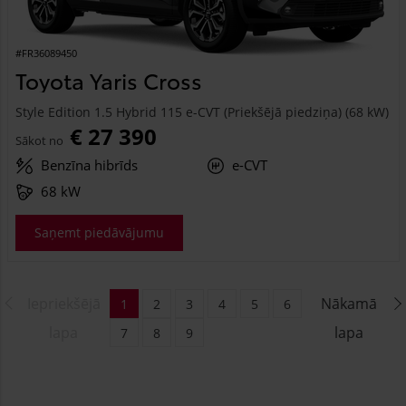
#FR36089450
Toyota Yaris Cross
Style Edition 1.5 Hybrid 115 e-CVT (Priekšējā piedziņa) (68 kW)
€ 27 390
Sākot no
Benzīna hibrīds
e-CVT
68 kW
Saņemt piedāvājumu
Iepriekšējā
Nākamā
1
2
3
4
5
6
lapa
lapa
7
8
9