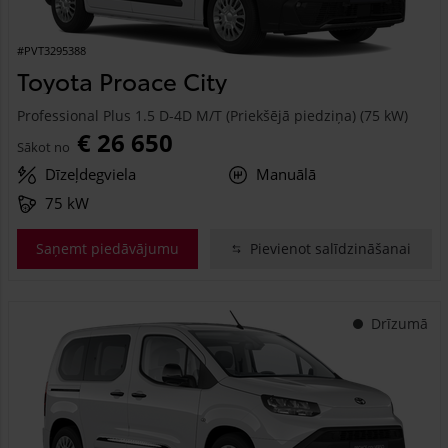
#PVT3295388
Toyota Proace City
Professional Plus 1.5 D-4D M/T (Priekšējā piedziņa) (75 kW)
€ 26 650
Sākot no
Dīzeļdegviela
Manuālā
75 kW
Saņemt piedāvājumu
Pievienot salīdzināšanai
Drīzumā