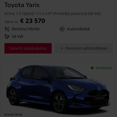
Toyota Yaris
Active 1.5 Hybrid 115 e-CVT (Priekšējā piedziņa) (68 kW)
€ 23 570
Sākot no
Benzīna hibrīds
Automātiskā
68 kW
Saņemt piedāvājumu
Pievienot salīdzināšanai
Noliktavā
#CA38138740