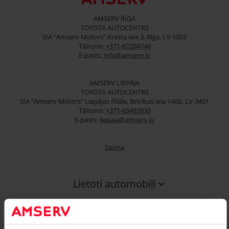
AMSERV RĪGA
TOYOTA AUTOCENTRS
SIA “Amserv Motors” Krasta iela 3, Rīga, LV-1003
Tālrunis:
+371-67204746
E-pasts:
info@amserv.lv
AMSERV LIEPĀJA
TOYOTA AUTOCENTRS
SIA “Amserv Motors” Liepājas filiāle, Brīvības iela 146b, LV-3401
Tālrunis:
+371-63483930
E-pasts:
liepaja@amserv.lv
Saziņa
Lietoti automobiļi
Finansēšana
Serviss