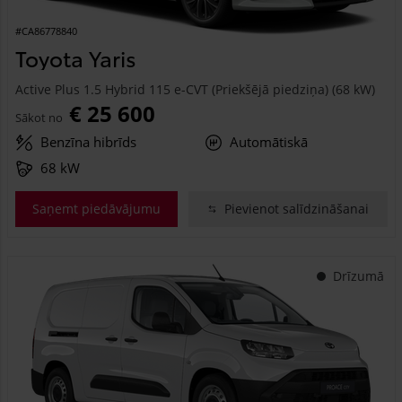
#CA86778840
Toyota Yaris
Active Plus 1.5 Hybrid 115 e-CVT (Priekšējā piedziņa) (68 kW)
€ 25 600
Sākot no
Benzīna hibrīds
Automātiskā
68 kW
Saņemt piedāvājumu
Pievienot salīdzināšanai
Drīzumā