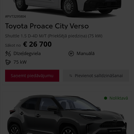
#PVT3295804
Toyota Proace City Verso
Shuttle 1.5 D-4D M/T (Priekšējā piedziņa) (75 kW)
€ 26 700
Sākot no
Dīzeļdegviela
Manuālā
75 kW
Saņemt piedāvājumu
Pievienot salīdzināšanai
Noliktavā