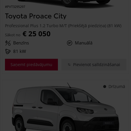
#PVT3295297
Toyota Proace City
Professional Plus 1.2 Turbo M/T (Priekšējā piedziņa) (81 kW)
€ 25 050
Sākot no
Benzīns
Manuālā
81 kW
Saņemt piedāvājumu
Pievienot salīdzināšanai
Drīzumā