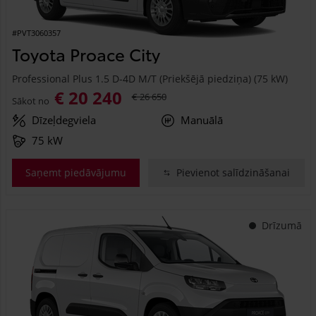
#PVT3060357
Toyota Proace City
Professional Plus 1.5 D-4D M/T (Priekšējā piedziņa) (75 kW)
€ 20 240
€ 26 650
Sākot no
Dīzeļdegviela
Manuālā
75 kW
Saņemt piedāvājumu
Pievienot salīdzināšanai
Drīzumā