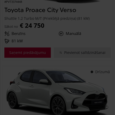
#PVT3374448
Toyota Proace City Verso
Shuttle 1.2 Turbo M/T (Priekšējā piedziņa) (81 kW)
€ 24 750
Sākot no
Benzīns
Manuālā
81 kW
Saņemt piedāvājumu
Pievienot salīdzināšanai
Drīzumā