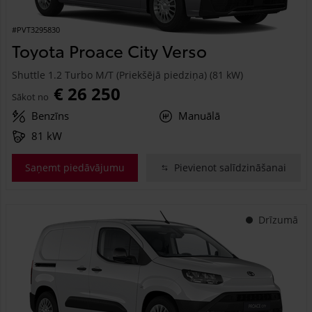
#PVT3295830
Toyota Proace City Verso
Shuttle 1.2 Turbo M/T (Priekšējā piedziņa) (81 kW)
€ 26 250
Sākot no
Benzīns
Manuālā
81 kW
Saņemt piedāvājumu
Pievienot salīdzināšanai
Drīzumā