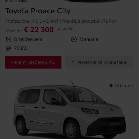
#PVT3370406
Toyota Proace City
Professional 1.5 D-4D M/T (Priekšējā piedziņa) (75 kW)
€ 22 300
€ 24 750
Sākot no
Dīzeļdegviela
Manuālā
75 kW
Saņemt piedāvājumu
Pievienot salīdzināšanai
Drīzumā