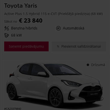
Toyota Yaris
Active Plus 1.5 Hybrid 115 e-CVT (Priekšējā piedziņa) (68 kW)
€ 23 840
Sākot no
Benzīna hibrīds
Automātiskā
68 kW
Saņemt piedāvājumu
Pievienot salīdzināšanai
Drīzumā
#CA23379840