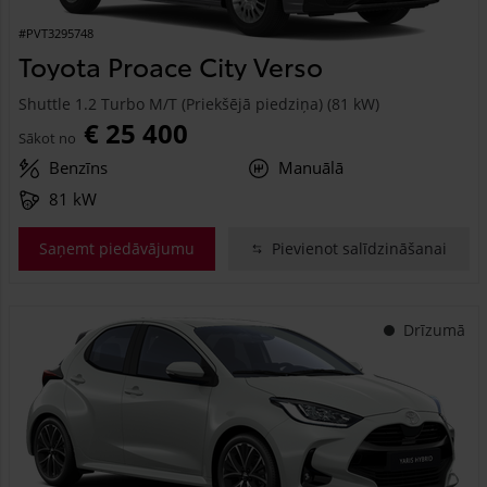
#PVT3295748
Toyota Proace City Verso
Shuttle 1.2 Turbo M/T (Priekšējā piedziņa) (81 kW)
€ 25 400
Sākot no
Benzīns
Manuālā
81 kW
Saņemt piedāvājumu
Pievienot salīdzināšanai
Drīzumā