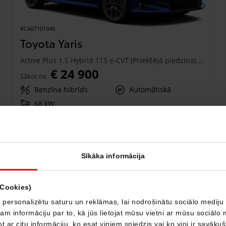
#CA67101940
Toyota Yaris
Active Plus 1.5 Hybrid 115 e-CVT (Priekšējā piedziņa) (68 kW)
€ 24 900
Sākot no
Benzīna hibrīds
Automātiskā
68 kW
Saņemt piedāvājumu
Pievienot salīdzināšanai
Sīkāka informācija
Drīzumā
(Cookies)
 personalizētu saturu un reklāmas, lai nodrošinātu sociālo mediju 
 informāciju par to, kā jūs lietojat mūsu vietni ar mūsu sociālo 
t ar citu informāciju, ko esat viņiem sniedzis vai ko viņi ir savāku