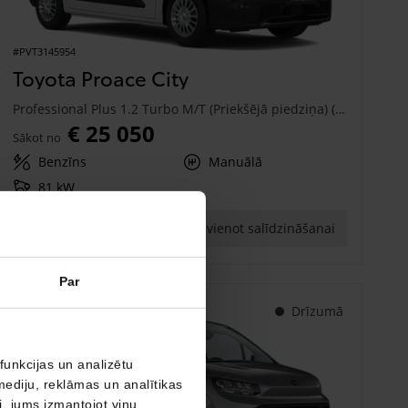
#PVT3145954
Toyota Proace City
Professional Plus 1.2 Turbo M/T (Priekšējā piedziņa) (81 kW)
€ 25 050
Sākot no
Benzīns
Manuālā
81 kW
Saņemt piedāvājumu
Pievienot salīdzināšanai
Par
Drīzumā
funkcijas un analizētu
mediju, reklāmas un analītikas
ši, jums izmantojot viņu