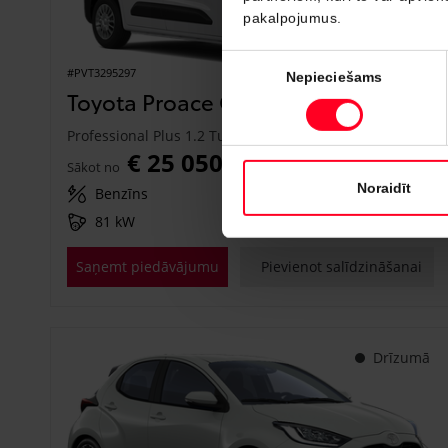
pakalpojumus.
Piekrišanas
#PVT3295297
Nepieciešams
izvēle
Toyota Proace City
Professional Plus 1.2 Turbo M/T (Priekšējā piedziņa) (81 kW)
€ 25 050
Sākot no
Noraidīt
Benzīns
Manuālā
81 kW
Saņemt piedāvājumu
Pievienot salīdzināšanai
Drīzumā