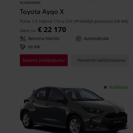
#CA00636840
Toyota Aygo X
Pulse 1.5 Hybrid 115 e-CVT (Priekšējā piedziņa) (68 kW)
€ 22 170
Sākot no
Benzīna hibrīds
Automātiskā
68 kW
Saņemt piedāvājumu
Pievienot salīdzināšanai
Noliktavā