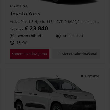
#CA38138740
Toyota Yaris
Active Plus 1.5 Hybrid 115 e-CVT (Priekšējā piedziņa) (68 kW)
€ 23 840
Sākot no
Benzīna hibrīds
Automātiskā
68 kW
Saņemt piedāvājumu
Pievienot salīdzināšanai
Drīzumā