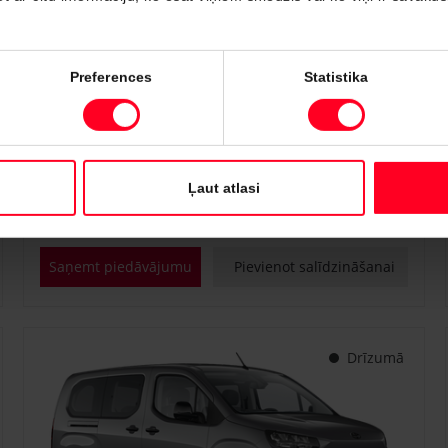
#PVT3238446
Preferences
Statistika
Toyota Proace City
Professional 1.5 D-4D M/T (Priekšējā piedziņa) (75 kW)
€ 22 700
€ 25 150
Sākot no
Ļaut atlasi
Dīzeļdegviela
Manuālā
75 kW
Saņemt piedāvājumu
Pievienot salīdzināšanai
Drīzumā