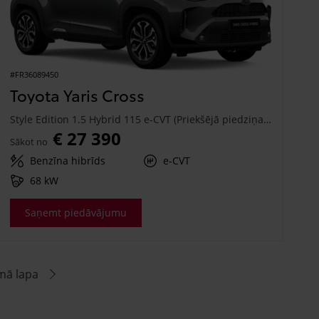
#FR36089450
Toyota Yaris Cross
Style Edition 1.5 Hybrid 115 e-CVT (Priekšējā piedziņa) (68 kW)
€ 27 390
Sākot no
Benzīna hibrīds
e-CVT
68 kW
Saņemt piedāvājumu
mā lapa