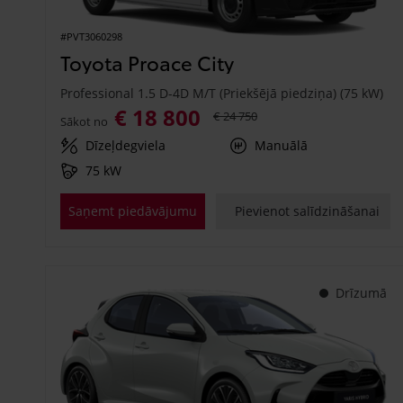
#PVT3060298
Toyota Proace City
Professional 1.5 D-4D M/T (Priekšējā piedziņa) (75 kW)
€ 18 800
€ 24 750
Sākot no
Dīzeļdegviela
Manuālā
75 kW
Saņemt piedāvājumu
Pievienot salīdzināšanai
Drīzumā