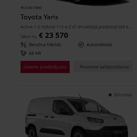
#CA16613840
Toyota Yaris
Active 1.5 Hybrid 115 e-CVT (Priekšējā piedziņa) (68 kW)
€ 23 570
Sākot no
Benzīna hibrīds
Automātiskā
68 kW
Saņemt piedāvājumu
Pievienot salīdzināšanai
Drīzumā