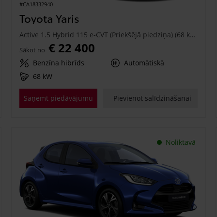
#CA18332940
Toyota Yaris
Active 1.5 Hybrid 115 e-CVT (Priekšējā piedziņa) (68 kW)
€ 22 400
Sākot no
Benzīna hibrīds
Automātiskā
68 kW
Saņemt piedāvājumu
Pievienot salīdzināšanai
Noliktavā