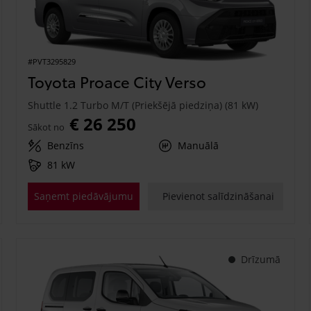
#PVT3295829
Toyota Proace City Verso
Shuttle 1.2 Turbo M/T (Priekšējā piedziņa) (81 kW)
€ 26 250
Sākot no
Benzīns
Manuālā
81 kW
Saņemt piedāvājumu
Pievienot salīdzināšanai
Drīzumā