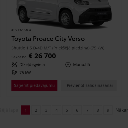
#PVT3295804
Toyota Proace City Verso
Shuttle 1.5 D-4D M/T (Priekšējā piedziņa) (75 kW)
€ 26 700
Sākot no
Dīzeļdegviela
Manuālā
75 kW
Saņemt piedāvājumu
Pievienot salīdzināšanai
šējā lapa
Nāka
1
2
3
4
5
6
7
8
9