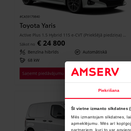
#CA59179840
Toyota Yaris
Active Plus 1.5 Hybrid 115 e-CVT (Priekšējā piedziņa) (68 kW)
€ 24 800
Sākot no
Benzīna hibrīds
Automātiskā
68 kW
Saņemt piedāvājumu
Pievienot salīdzināšanai
Piekrišana
Drīzumā
Šī vietne izmanto sīkdatnes 
Mēs izmantojam sīkdatnes, lai
apmeklējumu. Mēs arī kopīgojam
partneriem, kuri to var apvieno