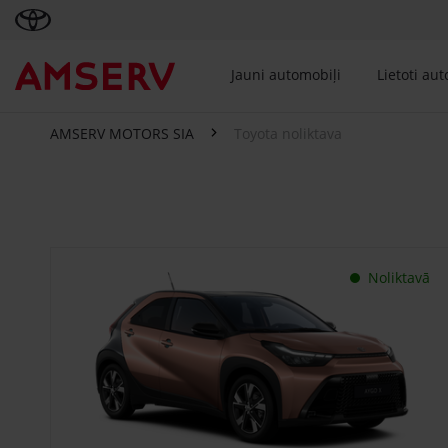
Jauni automobiļi
Lietoti au
AMSERV MOTORS SIA
Toyota noliktava
Toyota noliktava
Noliktavā