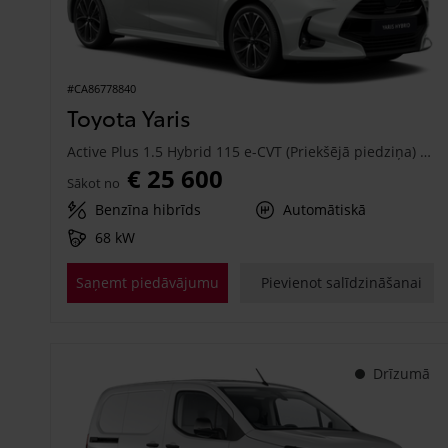
#CA86778840
Toyota Yaris
Active Plus 1.5 Hybrid 115 e-CVT (Priekšējā piedziņa) (68 kW)
€ 25 600
Sākot no
Benzīna hibrīds
Automātiskā
68 kW
Saņemt piedāvājumu
Pievienot salīdzināšanai
Drīzumā