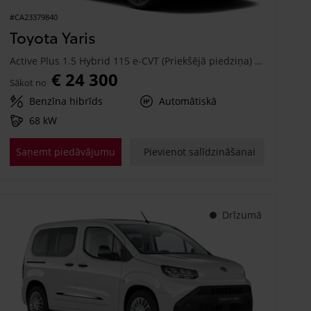
#CA23379840
Toyota Yaris
Active Plus 1.5 Hybrid 115 e-CVT (Priekšējā piedziņa) (68 kW)
€ 24 300
Sākot no
Benzīna hibrīds
Automātiskā
68 kW
Saņemt piedāvājumu
Pievienot salīdzināšanai
Drīzumā