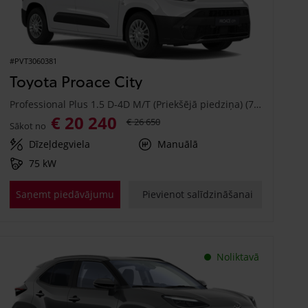
#PVT3060381
Toyota Proace City
Professional Plus 1.5 D-4D M/T (Priekšējā piedziņa) (75 kW)
€ 20 240
€ 26 650
Sākot no
Dīzeļdegviela
Manuālā
75 kW
Saņemt piedāvājumu
Pievienot salīdzināšanai
Noliktavā