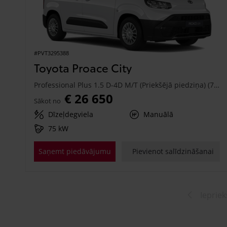
#PVT3295388
Toyota Proace City
Professional Plus 1.5 D-4D M/T (Priekšējā piedziņa) (75 kW)
€ 26 650
Sākot no
Dīzeļdegviela
Manuālā
75 kW
Saņemt piedāvājumu
Pievienot salīdzināšanai
Iepriek