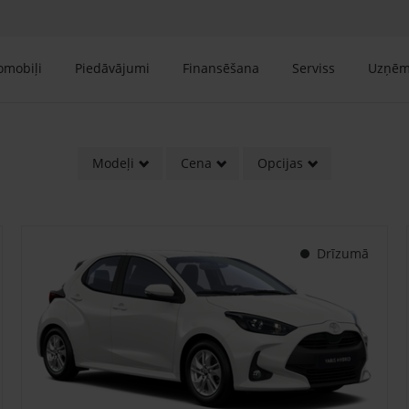
tomobiļi
Piedāvājumi
Finansēšana
Serviss
Uzņē
Modeļi
Cena
Opcijas
Drīzumā