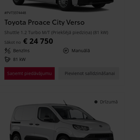
#PVT3374448
Toyota Proace City Verso
Shuttle 1.2 Turbo M/T (Priekšējā piedziņa) (81 kW)
€ 24 750
Sākot no
Benzīns
Manuālā
81 kW
Saņemt piedāvājumu
Pievienot salīdzināšanai
Drīzumā