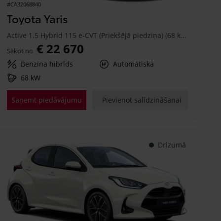
#CA32068840
Toyota Yaris
Active 1.5 Hybrid 115 e-CVT (Priekšējā piedziņa) (68 kW)
€ 22 670
Sākot no
Benzīna hibrīds
Automātiskā
68 kW
Saņemt piedāvājumu
Pievienot salīdzināšanai
Drīzumā