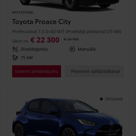
#PVT3370406
Toyota Proace City
Professional 1.5 D-4D M/T (Priekšējā piedziņa) (75 kW)
€ 22 300
€ 24 750
Sākot no
Dīzeļdegviela
Manuālā
75 kW
Saņemt piedāvājumu
Pievienot salīdzināšanai
Drīzumā