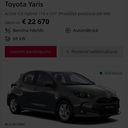
Toyota Yaris
Active 1.5 Hybrid 115 e-CVT (Priekšējā piedziņa) (68 kW)
€ 22 670
Sākot no
Benzīna hibrīds
Automātiskā
68 kW
Saņemt piedāvājumu
Pievienot salīdzināšanai
Noliktavā
#CA16613840