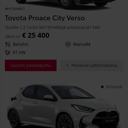
#PVT3295817
Toyota Proace City Verso
Shuttle 1.2 Turbo M/T (Priekšējā piedziņa) (81 kW)
€ 25 400
Sākot no
Benzīns
Manuālā
81 kW
Saņemt piedāvājumu
Pievienot salīdzināšanai
Drīzumā