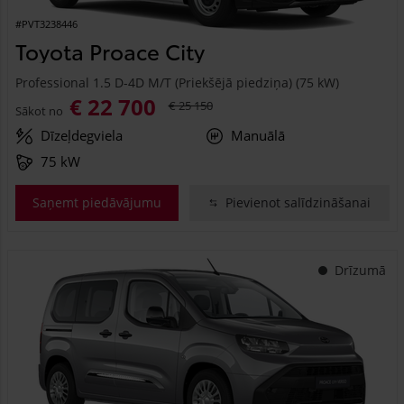
#PVT3238446
Toyota Proace City
Professional 1.5 D-4D M/T (Priekšējā piedziņa) (75 kW)
€ 22 700
€ 25 150
Sākot no
Dīzeļdegviela
Manuālā
75 kW
Saņemt piedāvājumu
Pievienot salīdzināšanai
Drīzumā