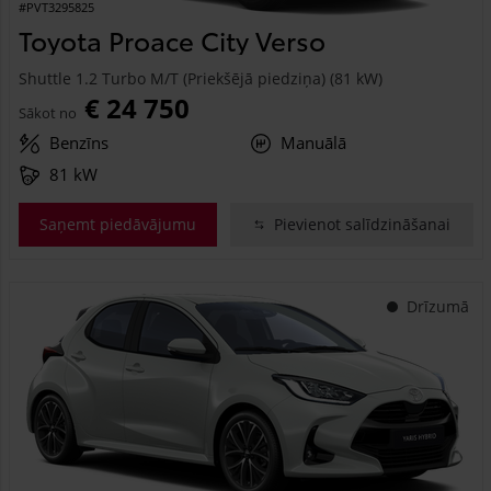
#PVT3295825
Toyota Proace City Verso
Shuttle 1.2 Turbo M/T (Priekšējā piedziņa) (81 kW)
€ 24 750
Sākot no
Benzīns
Manuālā
81 kW
Saņemt piedāvājumu
Pievienot salīdzināšanai
Drīzumā