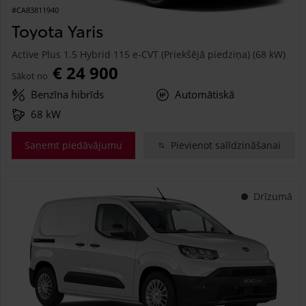
#CA83811940
Toyota Yaris
Active Plus 1.5 Hybrid 115 e-CVT (Priekšējā piedziņa) (68 kW)
€ 24 900
Sākot no
Benzīna hibrīds
Automātiskā
68 kW
Saņemt piedāvājumu
Pievienot salīdzināšanai
Drīzumā