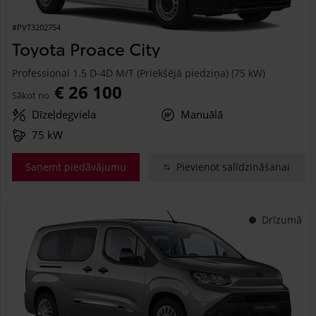
#PVT3202754
Toyota Proace City
Professional 1.5 D-4D M/T (Priekšējā piedziņa) (75 kW)
€ 26 100
Sākot no
Dīzeļdegviela
Manuālā
75 kW
Saņemt piedāvājumu
Pievienot salīdzināšanai
Drīzumā