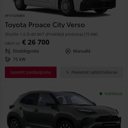
#PVT3295804
Toyota Proace City Verso
Shuttle 1.5 D-4D M/T (Priekšējā piedziņa) (75 kW)
€ 26 700
Sākot no
Dīzeļdegviela
Manuālā
75 kW
Saņemt piedāvājumu
Pievienot salīdzināšanai
Noliktavā