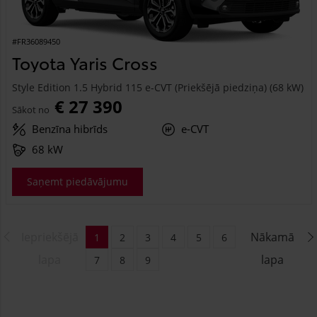
#FR36089450
Toyota Yaris Cross
Style Edition 1.5 Hybrid 115 e-CVT (Priekšējā piedziņa) (68 kW)
€ 27 390
Sākot no
Benzīna hibrīds
e-CVT
68 kW
Saņemt piedāvājumu
Iepriekšējā
Nākamā
1
2
3
4
5
6
lapa
lapa
7
8
9