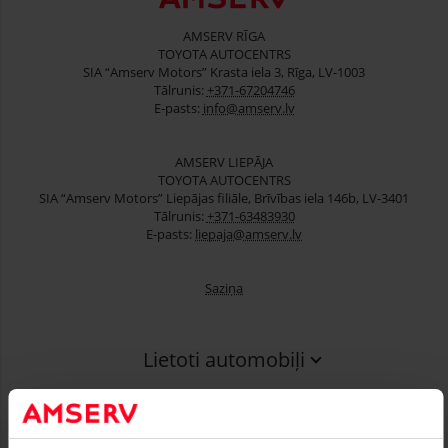
AMSERV RĪGA
TOYOTA AUTOCENTRS
SIA “Amserv Motors” Krasta iela 3, Rīga, LV-1003
Tālrunis:
+371-67204746
E-pasts:
info@amserv.lv
AMSERV LIEPĀJA
TOYOTA AUTOCENTRS
SIA “Amserv Motors” Liepājas filiāle, Brīvības iela 146b, LV-3401
Tālrunis:
+371-63483930
E-pasts:
liepaja@amserv.lv
Saziņa
Lietoti automobiļi
Finansēšana
Serviss