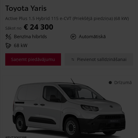
Toyota Yaris
Active Plus 1.5 Hybrid 115 e-CVT (Priekšējā piedziņa) (68 kW)
€ 24 300
Sākot no
Benzīna hibrīds
Automātiskā
68 kW
Saņemt piedāvājumu
Pievienot salīdzināšanai
Drīzumā
#PVT3060298