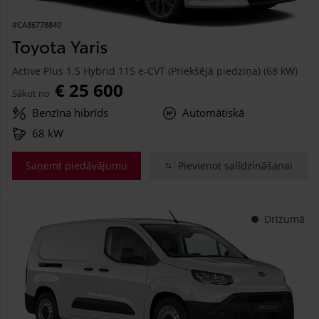
#CA86778840
Toyota Yaris
Active Plus 1.5 Hybrid 115 e-CVT (Priekšējā piedziņa) (68 kW)
€ 25 600
Sākot no
Benzīna hibrīds
Automātiskā
68 kW
Saņemt piedāvājumu
Pievienot salīdzināšanai
Drīzumā