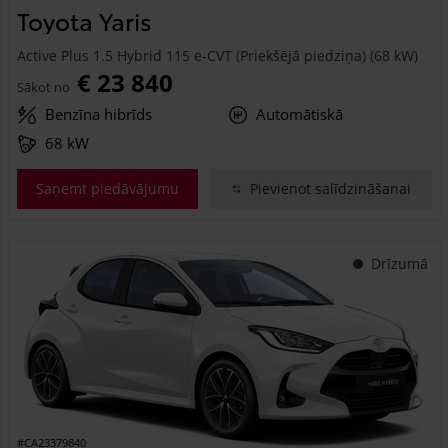
Toyota Yaris
Active Plus 1.5 Hybrid 115 e-CVT (Priekšējā piedziņa) (68 kW)
€ 23 840
Sākot no
Benzīna hibrīds
Automātiskā
68 kW
Saņemt piedāvājumu
Pievienot salīdzināšanai
Drīzumā
#CA23379840