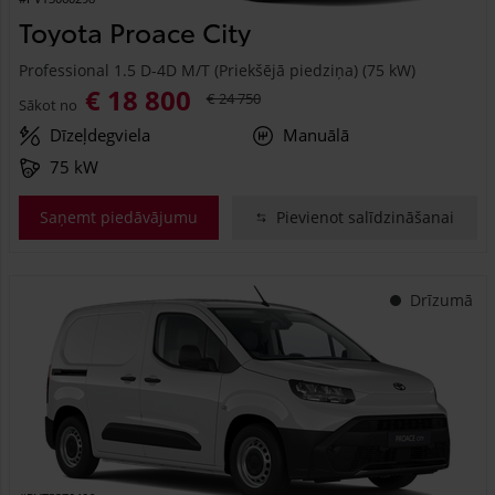
Toyota Proace City
Professional 1.5 D-4D M/T (Priekšējā piedziņa) (75 kW)
€ 18 800
€ 24 750
Sākot no
Dīzeļdegviela
Manuālā
75 kW
Saņemt piedāvājumu
Pievienot salīdzināšanai
Drīzumā