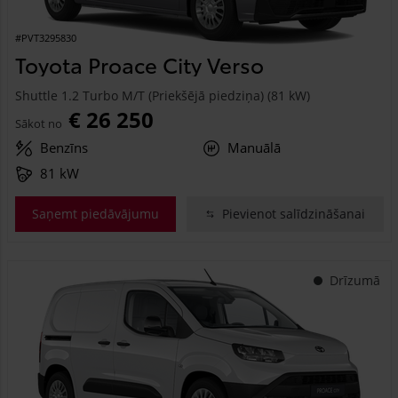
#PVT3295830
Toyota Proace City Verso
Shuttle 1.2 Turbo M/T (Priekšējā piedziņa) (81 kW)
€ 26 250
Sākot no
Benzīns
Manuālā
81 kW
Saņemt piedāvājumu
Pievienot salīdzināšanai
Drīzumā