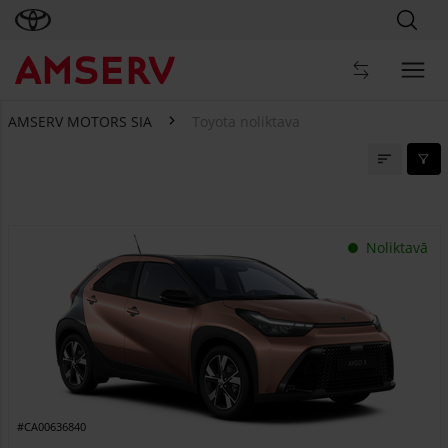
AMSERV MOTORS SIA
Toyota noliktava
Toyota noliktava
Noliktavā
#CA00636840