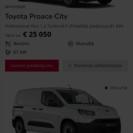
#PVT3295297
Toyota Proace City
Professional Plus 1.2 Turbo M/T (Priekšējā piedziņa) (81 kW)
€ 25 050
Sākot no
Benzīns
Manuālā
81 kW
Saņemt piedāvājumu
Pievienot salīdzināšanai
Drīzumā