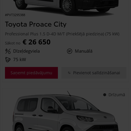
#PVT3295388
Toyota Proace City
Professional Plus 1.5 D-4D M/T (Priekšējā piedziņa) (75 kW)
€ 26 650
Sākot no
Dīzeļdegviela
Manuālā
75 kW
Saņemt piedāvājumu
Pievienot salīdzināšanai
Drīzumā