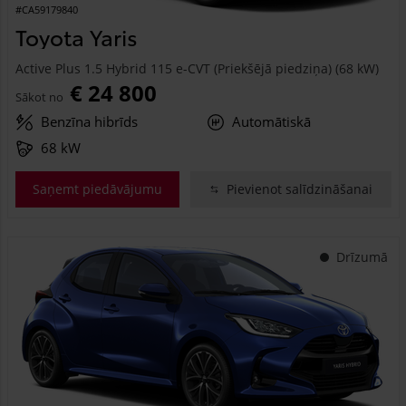
#CA59179840
Toyota Yaris
Active Plus 1.5 Hybrid 115 e-CVT (Priekšējā piedziņa) (68 kW)
€ 24 800
Sākot no
Benzīna hibrīds
Automātiskā
68 kW
Saņemt piedāvājumu
Pievienot salīdzināšanai
Drīzumā