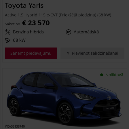
Toyota Yaris
Active 1.5 Hybrid 115 e-CVT (Priekšējā piedziņa) (68 kW)
€ 23 570
Sākot no
Benzīna hibrīds
Automātiskā
68 kW
Saņemt piedāvājumu
Pievienot salīdzināšanai
Noliktavā
#CA38138740