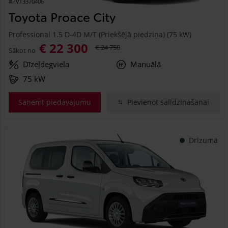
#PVT3370406
Toyota Proace City
Professional 1.5 D-4D M/T (Priekšējā piedziņa) (75 kW)
€ 22 300
€ 24 750
Sākot no
Dīzeļdegviela
Manuālā
75 kW
Saņemt piedāvājumu
Pievienot salīdzināšanai
Drīzumā