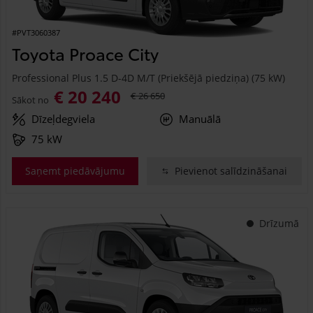
#PVT3060387
Toyota Proace City
Professional Plus 1.5 D-4D M/T (Priekšējā piedziņa) (75 kW)
€ 20 240
€ 26 650
Sākot no
Dīzeļdegviela
Manuālā
75 kW
Saņemt piedāvājumu
Pievienot salīdzināšanai
Drīzumā