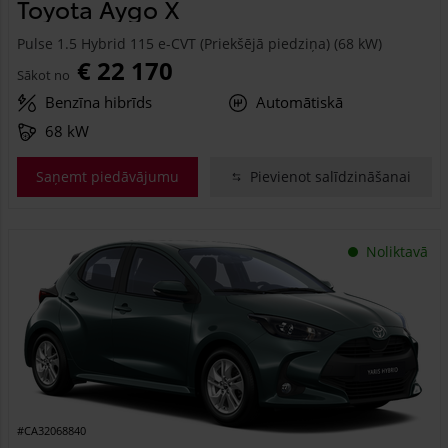
Toyota Aygo X
Pulse 1.5 Hybrid 115 e-CVT (Priekšējā piedziņa) (68 kW)
€ 22 170
Sākot no
Benzīna hibrīds
Automātiskā
68 kW
Saņemt piedāvājumu
Pievienot salīdzināšanai
Noliktavā
#CA32068840