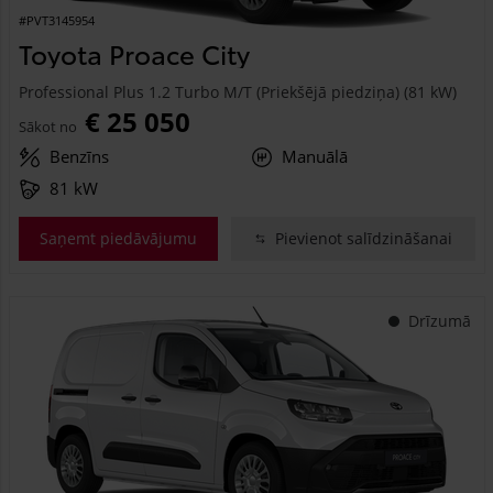
#PVT3145954
Toyota Proace City
Professional Plus 1.2 Turbo M/T (Priekšējā piedziņa) (81 kW)
€ 25 050
Sākot no
Benzīns
Manuālā
81 kW
Saņemt piedāvājumu
Pievienot salīdzināšanai
Drīzumā