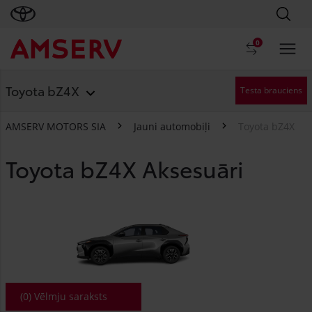
0
Toyota bZ4X
Testa brauciens
AMSERV MOTORS SIA
Jauni automobiļi
Toyota bZ4X
Toyota bZ4X Aksesuāri
Toyota bZ4X
(
0
) Vēlmju saraksts