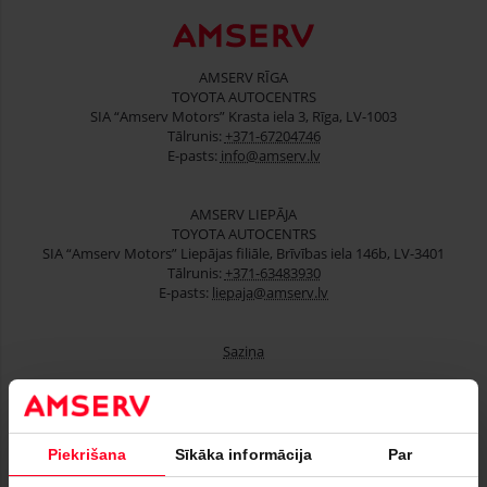
AMSERV RĪGA
TOYOTA AUTOCENTRS
SIA “Amserv Motors” Krasta iela 3, Rīga, LV-1003
Tālrunis:
+371-67204746
E-pasts:
info@amserv.lv
AMSERV LIEPĀJA
TOYOTA AUTOCENTRS
SIA “Amserv Motors” Liepājas filiāle, Brīvības iela 146b, LV-3401
Tālrunis:
+371-63483930
E-pasts:
liepaja@amserv.lv
Saziņa
Lietoti automobiļi
Piekrišana
Sīkāka informācija
Par
Finansēšana