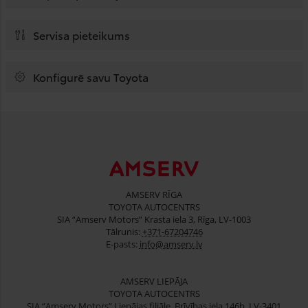
Servisa pieteikums
Konfigurē savu Toyota
AMSERV RĪGA
TOYOTA AUTOCENTRS
SIA “Amserv Motors” Krasta iela 3, Rīga, LV-1003
Tālrunis:
+371-67204746
E-pasts:
info@amserv.lv
AMSERV LIEPĀJA
TOYOTA AUTOCENTRS
SIA “Amserv Motors” Liepājas filiāle, Brīvības iela 146b, LV-3401