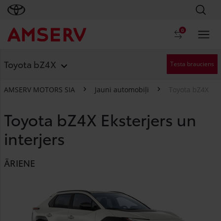
0
Toyota bZ4X
Testa brauciens
AMSERV MOTORS SIA
Jauni automobiļi
Toyota bZ4X
Toyota bZ4X Eksterjers un
interjers
ĀRIENE