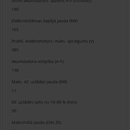
Vilces akumulators: apjoms A·h (stundas)
190
Elektrosistēmas kopējā jauda (kW)
165
Priekš. elektromotors: maks. spriegums (V)
385
Akumulatora ietilpība (A·h)
190
Maks. AC uzlādes jauda (kW)
11
DC uzlādes laiks no 10-80 % (min)
30
Maksimālā jauda (DIN ZS)