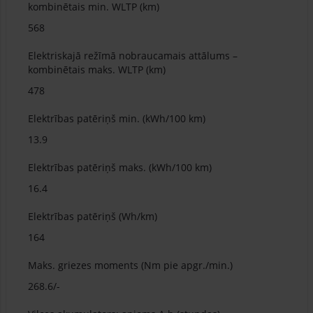
kombinētais min. WLTP (km)
568
Elektriskajā režīmā nobraucamais attālums –
kombinētais maks. WLTP (km)
478
Elektrības patēriņš min. (kWh/100 km)
13.9
Elektrības patēriņš maks. (kWh/100 km)
16.4
Elektrības patēriņš (Wh/km)
164
Maks. griezes moments (Nm pie apgr./min.)
268.6/-