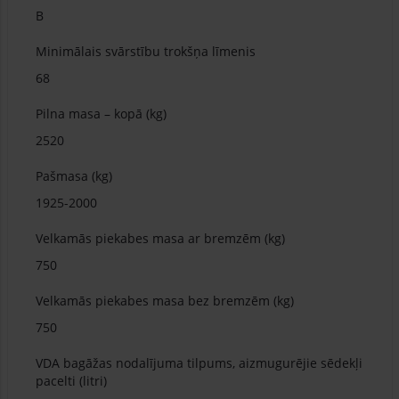
B
Minimālais svārstību trokšņa līmenis
68
Pilna masa – kopā (kg)
2520
Pašmasa (kg)
1925-2000
Velkamās piekabes masa ar bremzēm (kg)
750
Velkamās piekabes masa bez bremzēm (kg)
750
VDA bagāžas nodalījuma tilpums, aizmugurējie sēdekļi
pacelti (litri)