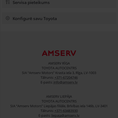
Servisa pieteikums
Konfigurē savu Toyota
AMSERV RĪGA
TOYOTA AUTOCENTRS
SIA “Amserv Motors” Krasta iela 3, Rīga, LV-1003
Tālrunis:
+371-67204746
E-pasts:
info@amserv.lv
AMSERV LIEPĀJA
TOYOTA AUTOCENTRS
SIA “Amserv Motors” Liepājas filiāle, Brīvības iela 146b, LV-3401
Tālrunis:
+371-63483930
E-pasts:
liepaja@amserv.lv