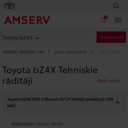
0
Toyota bZ4X
Testa brauciens
AMSERV MOTORS SIA
Jauni automobiļi
Toyota bZ4X
Toyota bZ4X Tehniskie
rādītāji
Toyota bZ4X SUV, 0 Electric EV (Priekšējā piedziņa) (165
kW)
Maksimālais ātrums (km/h)