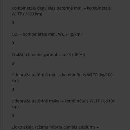
Kombinētais degvielas patēriņš min. – kombinētais
WLTP (l/100 km)
0
CO₂ – kombinētais min. WLTP (g/km)
0
Trokšņa līmenis garāmbraucot (dB(A))
61
Ūdeņraža patēriņš min. – kombinētais WLTP (kg/100
km)
0
Ūdeņraža patēriņš maks. – kombinētais WLTP (kg/100
km)
0
Elektriskajā režīmā nobraucamais attālums –