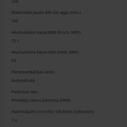
224
Maksimālā jauda (kW pie apgr./min.)
165
Akumulatora kapacitāte (bruto, kWh)
73.1
Akumulatora kapacitāte (neto, kWh)
69
Pārnesumkārbas veids
Automātiskā
Piedziņas tips
Priekšējo riteņu piedziņa (FWD)
Paātrinājums no 0 līdz 100 km/h (sekundes)
7.4