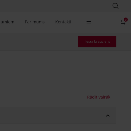
0
mumiem
Par mums
Kontakti
Testa brauciens