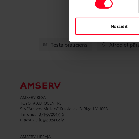
Noraidīt
Testa brauciens
Atrodiet pār
AMSERV RĪGA
TOYOTA AUTOCENTRS
SIA “Amserv Motors” Krasta iela 3, Rīga, LV-1003
Tālrunis:
+371-67204746
E-pasts:
info@amserv.lv
AMSERV LIEPĀJA