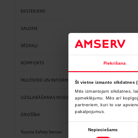
EKSTERJERS
SALONS
SĒDEKĻI
KOMFORTS
Piekrišana
MULTIVIDE UN INFORMĀCIJA
Šī vietne izmanto sīkdatnes 
Mēs izmantojam sīkdatnes, lai
UZGLABĀŠANAS NODALĪJUMI
apmeklējumu. Mēs arī kopīgojam
partneriem, kuri to var apvieno
pakalpojumus.
DROŠĪBA
Piekrišanas
Nepieciešams
Toyota Safety Sense:
izvēle