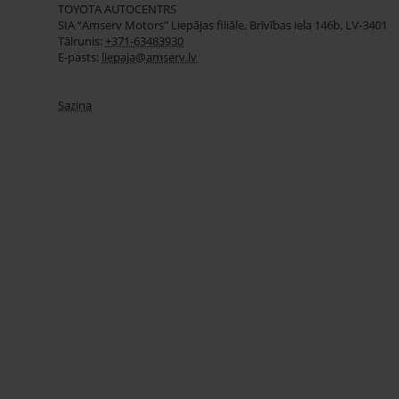
TOYOTA AUTOCENTRS
SIA “Amserv Motors” Liepājas filiāle, Brīvības iela 146b, LV-3401
Tālrunis:
+371-63483930
E-pasts:
liepaja@amserv.lv
Saziņa