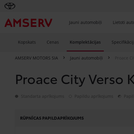
Jauni automobiļi
Lietoti au
Kopskats
Cenas
Komplektācijas
Specifikāci
AMSERV MOTORS SIA
Jauni automobiļi
Proace Ci
Proace City Verso 
Standarta aprīkojums
Papildu aprīkojums
Papil
Standarta aprīkojums
Papildu aprīkojums
Papildap
RŪPNĪCAS PAPILDAPRĪKOJUMS