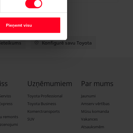
Pieņemt visu
pieteikums
Konfigurē savu Toyota
iss
Uzņēmumiem
Par mums
Serviss
Toyota Professional
Jaunumi
Express
Toyota Business
Amserv vērtības
Komerctransports
Mūsu komanda
ju remonts
SUV
Vakances
izcenojumi
Atsauksmēm