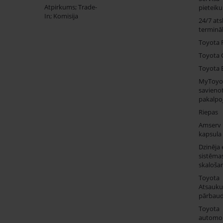
Atpirkums; Trade-
pieteik
In; Komisija
24/7 ats
termināl
Toyota 
Toyota 
Toyota 
MyToyo
savienot
pakalpo
Riepas
Amserv
kapsula
Dzinēja 
sistēma
skaloša
Toyota
Atsauk
pārbau
Toyota
automob