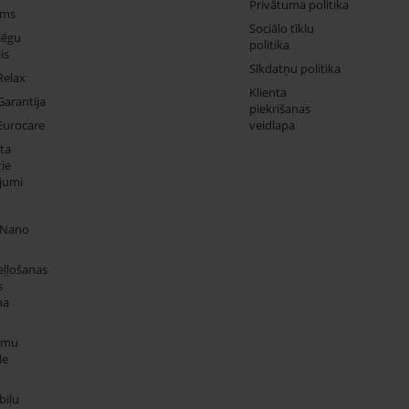
Privātuma politika
ums
Sociālo tīklu
lēgu
politika
is
Sīkdatņu politika
Relax
Klienta
Garantija
piekrišanas
Eurocare
veidlapa
ta
ie
jumi
 Nano
eļļošanas
s
na
umu
de
iļu