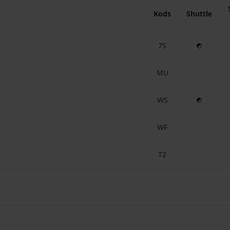
Kods
Shuttle
7S
Papildaprī
MU
WS
Papildaprī
WF
T2