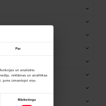
Par
funkcijas un analizētu
mediju, reklāmas un analītikas
ši, jums izmantojot viņu
Mārketings